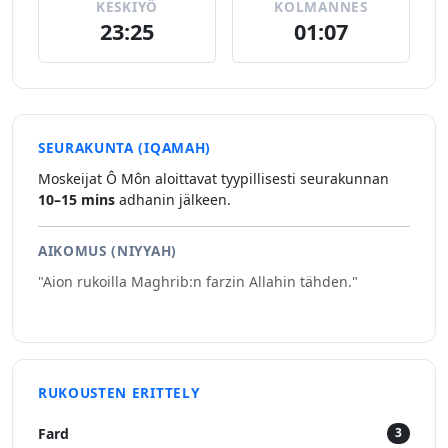
KESKIYÖ
KOLMANNES
23:25
01:07
SEURAKUNTA (IQAMAH)
Moskeijat Ô Môn aloittavat tyypillisesti seurakunnan
10–15 mins
adhanin jälkeen.
AIKOMUS (NIYYAH)
"Aion rukoilla Maghrib:n farzin Allahin tähden."
RUKOUSTEN ERITTELY
Fard
3