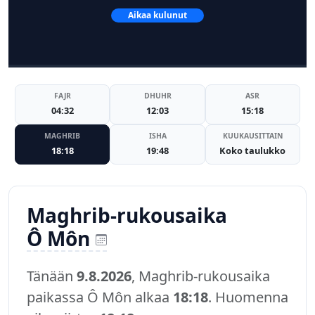
Aikaa kulunut
FAJR
DHUHR
ASR
04:32
12:03
15:18
MAGHRIB
ISHA
KUUKAUSITTAIN
18:18
19:48
Koko taulukko
Maghrib-rukousaika
Ô Môn
Tänään
9.8.2026
, Maghrib-rukousaika
paikassa Ô Môn alkaa
18:18
. Huomenna