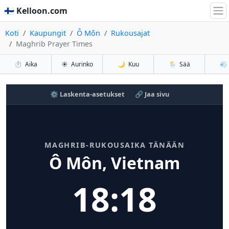
🇫🇮 Kelloon.com
Koti
Kaupungit
Ô Môn
Rukousajat
Maghrib Prayer Times
⏱️
Aika
☀️
Aurinko
🌙
Kuu
🌦️
Sää
💨
⚙️ Laskenta-asetukset
🔗 Jaa sivu
MAGHRIB-RUKOUSAIKA TÄNÄÄN
Ô Môn, Vietnam
18:18