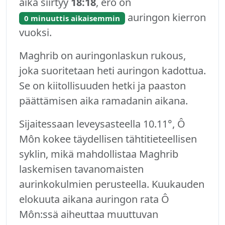
aika siirtyy
18:18
, ero on
auringon kierron
0 minuuttis aikaisemmin
vuoksi.
Maghrib on auringonlaskun rukous,
joka suoritetaan heti auringon kadottua.
Se on kiitollisuuden hetki ja paaston
päättämisen aika ramadanin aikana.
Sijaitessaan leveysasteella 10.11°, Ô
Môn kokee täydellisen tähtitieteellisen
syklin, mikä mahdollistaa Maghrib
laskemisen tavanomaisten
aurinkokulmien perusteella. Kuukauden
elokuuta aikana auringon rata Ô
Môn:ssä aiheuttaa muuttuvan