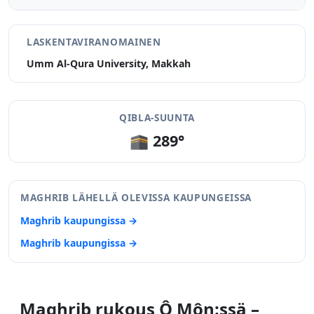
LASKENTAVIRANOMAINEN
Umm Al-Qura University, Makkah
QIBLA-SUUNTA
🕋 289°
MAGHRIB LÄHELLÄ OLEVISSA KAUPUNGEISSA
Maghrib kaupungissa →
Maghrib kaupungissa →
Maghrib rukous Ô Môn:ssä –