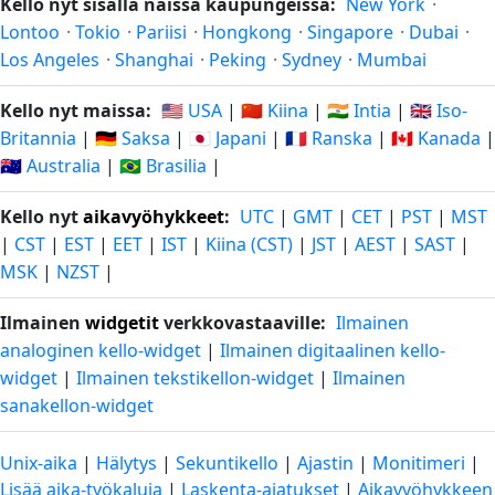
Kello nyt sisällä näissä kaupungeissa:
New York
·
Lontoo
·
Tokio
·
Pariisi
·
Hongkong
·
Singapore
·
Dubai
·
Los Angeles
·
Shanghai
·
Peking
·
Sydney
·
Mumbai
Kello nyt maissa:
🇺🇸 USA
|
🇨🇳 Kiina
|
🇮🇳 Intia
|
🇬🇧 Iso-
Britannia
|
🇩🇪 Saksa
|
🇯🇵 Japani
|
🇫🇷 Ranska
|
🇨🇦 Kanada
|
🇦🇺 Australia
|
🇧🇷 Brasilia
|
Kello nyt
aikavyöhykkeet
:
UTC
|
GMT
|
CET
|
PST
|
MST
|
CST
|
EST
|
EET
|
IST
|
Kiina (CST)
|
JST
|
AEST
|
SAST
|
MSK
|
NZST
|
Ilmainen
widgetit
verkkovastaaville:
Ilmainen
analoginen kello-widget
|
Ilmainen digitaalinen kello-
widget
|
Ilmainen tekstikellon-widget
|
Ilmainen
sanakellon-widget
Unix-aika
|
Hälytys
|
Sekuntikello
|
Ajastin
|
Monitimeri
|
Lisää aika-työkaluja
|
Laskenta-ajatukset
|
Aikavyöhykkeen