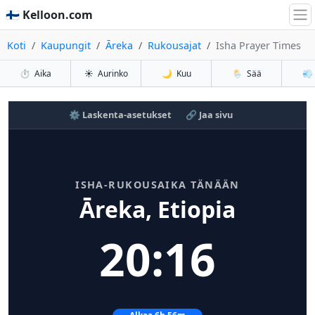
🇫🇮 Kelloon.com
Koti
Kaupungit
Āreka
Rukousajat
Isha Prayer Times
⏱️
Aika
☀️
Aurinko
🌙
Kuu
🌦️
Sää
💨
⚙️ Laskenta-asetukset
🔗 Jaa sivu
ISHA-RUKOUSAIKA TÄNÄÄN
Āreka, Etiopia
20:16