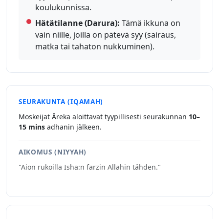
koulukunnissa.
Hätätilanne (Darura):
Tämä ikkuna on
vain niille, joilla on pätevä syy (sairaus,
matka tai tahaton nukkuminen).
SEURAKUNTA (IQAMAH)
Moskeijat Āreka aloittavat tyypillisesti seurakunnan
10–
15 mins
adhanin jälkeen.
AIKOMUS (NIYYAH)
"Aion rukoilla Isha:n farzin Allahin tähden."