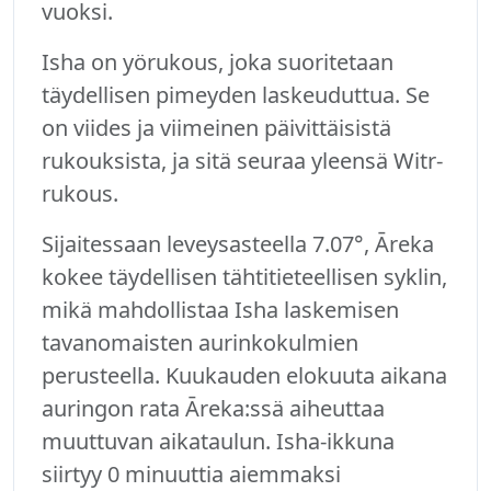
vuoksi.
Isha on yörukous, joka suoritetaan
täydellisen pimeyden laskeuduttua. Se
on viides ja viimeinen päivittäisistä
rukouksista, ja sitä seuraa yleensä Witr-
rukous.
Sijaitessaan leveysasteella 7.07°, Āreka
kokee täydellisen tähtitieteellisen syklin,
mikä mahdollistaa Isha laskemisen
tavanomaisten aurinkokulmien
perusteella. Kuukauden elokuuta aikana
auringon rata Āreka:ssä aiheuttaa
muuttuvan aikataulun. Isha-ikkuna
siirtyy 0 minuuttia aiemmaksi