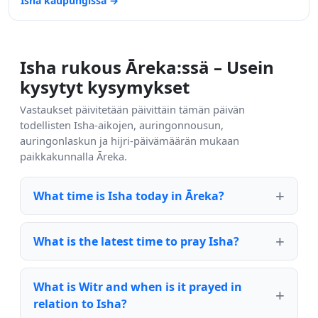
Isha kaupungissa →
Isha rukous Āreka:ssä – Usein
kysytyt kysymykset
Vastaukset päivitetään päivittäin tämän päivän
todellisten Isha-aikojen, auringonnousun,
auringonlaskun ja hijri-päivämäärän mukaan
paikkakunnalla Āreka.
What time is Isha today in Āreka?
What is the latest time to pray Isha?
What is Witr and when is it prayed in
relation to Isha?