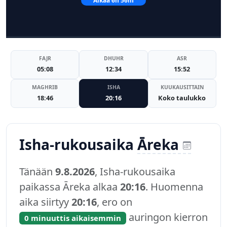
Alkaa 6h 56m
FAJR
DHUHR
ASR
05:08
12:34
15:52
MAGHRIB
ISHA
KUUKAUSITTAIN
18:46
20:16
Koko taulukko
Isha-rukousaika
Āreka
Tänään
9.8.2026
, Isha-rukousaika
paikassa Āreka alkaa
20:16
. Huomenna
aika siirtyy
20:16
, ero on
auringon kierron
0 minuuttis aikaisemmin