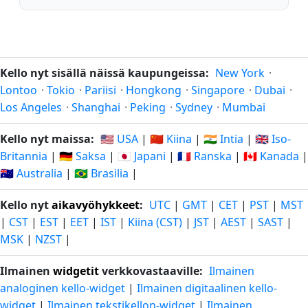
Kello nyt sisällä näissä kaupungeissa:
New York
·
Lontoo
·
Tokio
·
Pariisi
·
Hongkong
·
Singapore
·
Dubai
·
Los Angeles
·
Shanghai
·
Peking
·
Sydney
·
Mumbai
Kello nyt maissa:
🇺🇸 USA
|
🇨🇳 Kiina
|
🇮🇳 Intia
|
🇬🇧 Iso-
Britannia
|
🇩🇪 Saksa
|
🇯🇵 Japani
|
🇫🇷 Ranska
|
🇨🇦 Kanada
|
🇦🇺 Australia
|
🇧🇷 Brasilia
|
Kello nyt
aikavyöhykkeet
:
UTC
|
GMT
|
CET
|
PST
|
MST
|
CST
|
EST
|
EET
|
IST
|
Kiina (CST)
|
JST
|
AEST
|
SAST
|
MSK
|
NZST
|
Ilmainen
widgetit
verkkovastaaville:
Ilmainen
analoginen kello-widget
|
Ilmainen digitaalinen kello-
widget
|
Ilmainen tekstikellon-widget
|
Ilmainen