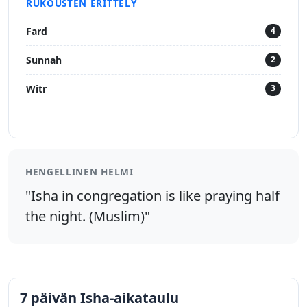
RUKOUSTEN ERITTELY
Fard
4
Sunnah
2
Witr
3
HENGELLINEN HELMI
"Isha in congregation is like praying half
the night. (Muslim)"
7 päivän Isha-aikataulu