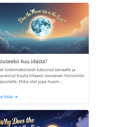
ouseeko kuu idästä?
et todennäköisesti katsonut taivaalle ja
urannut Kuuta hitaasti nousevan horisontin
äpuolelle. Ehkä olet jopa huom...
e lisää
→