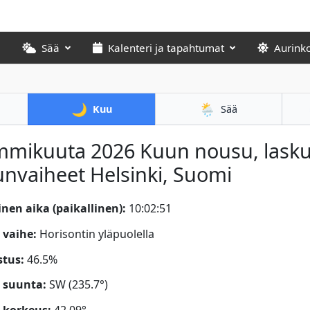
Sää
Kalenteri ja tapahtumat
Aurink
🌙
🌦️
Kuu
Sää
mmikuuta 2026
Kuun nousu, lasku
nvaiheet Helsinki, Suomi
nen aika (paikallinen):
10:02:52
 vaihe:
Horisontin yläpuolella
stus:
46.5%
 suunta:
SW (235.7°)