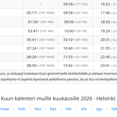
-
09:56
16:52
(77° ENE)
( 37.
↑
00:17
09:56
17:40
(290° WNW)
(64° ENE)
( 43.
↑
↑
01:59
09:56
18:33
(304° NW)
(52° NE)
↑
↑
( 49.
03:47
10:00
19:29
(318° NW)
(39° NE)
↑
↑
( 53.
05:41
10:10
20:31
(330° NNW)
(28° NNE)
↑
↑
( 56.
07:24
10:40
21:35
(339° NNW)
(20° NNE)
↑
↑
( 57.
08:26
11:53
22:40
(339° NNW)
(22° NNE)
↑
↑
( 56.
08:50
13:42
23:41
(330° NNW)
(32° NNE)
↑
↑
( 53.
nousu- ja laskuajat lasketaan Kuun geometriselle keskikohdalle ja otetaan huomioo
s tapahtuma ei tapahdu kyseisenä paikallisena päivänä, tai jos kuu on keskipolkui
Kuun kalenteri muille kuukausille 2026 - Helsinki:
maa
|
huh
|
tou
|
kes
|
hei
|
elo
|
syy
|
lok