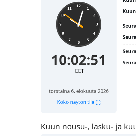
Kuun
10:02:52
12
11
1
Kuun 
10
2
9
3
Seur
8
4
Seura
7
5
6
Seura
10:02:52
Seura
EET
torstaina 6. elokuuta 2026
⛶
Koko näytön tila
Kuun nousu-, lasku- ja ku