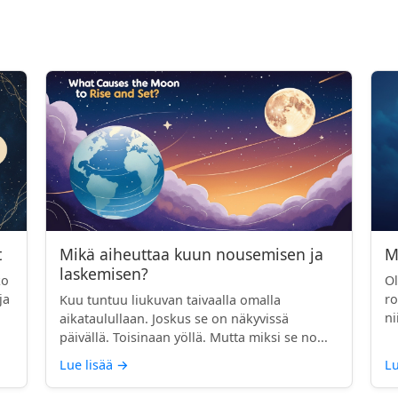
t
Mikä aiheuttaa kuun nousemisen ja
M
laskemisen?
ko
Ol
ja
ro
Kuu tuntuu liukuvan taivaalla omalla
ni
aikataulullaan. Joskus se on näkyvissä
päivällä. Toisinaan yöllä. Mutta miksi se no...
Lue lisää
→
Lu