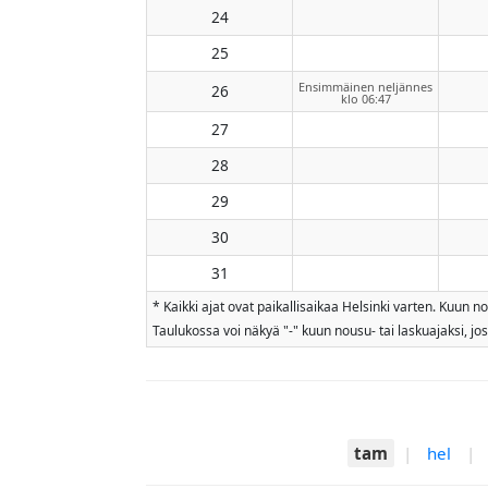
24
25
Ensimmäinen neljännes
26
klo 06:47
27
28
29
30
31
* Kaikki ajat ovat paikallisaikaa Helsinki varten. Kuun 
Taulukossa voi näkyä "-" kuun nousu- tai laskuajaksi, jo
tam
|
hel
|