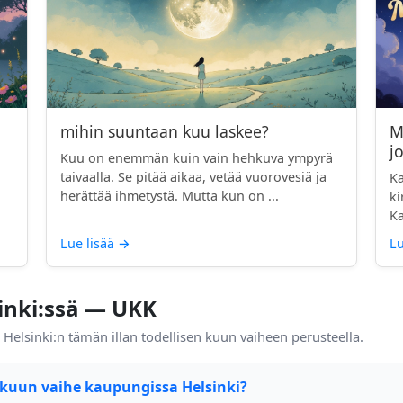
mihin suuntaan kuu laskee?
M
jo
Kuu on enemmän kuin vain hehkuva ympyrä
a
taivaalla. Se pitää aikaa, vetää vuorovesiä ja
Ka
herättää ihmetystä. Mutta kun on ...
ki
Ka
Lue lisää
→
Lu
inki:ssä — UKK
n Helsinki:n tämän illan todellisen kuun vaiheen perusteella.
kuun vaihe kaupungissa Helsinki?