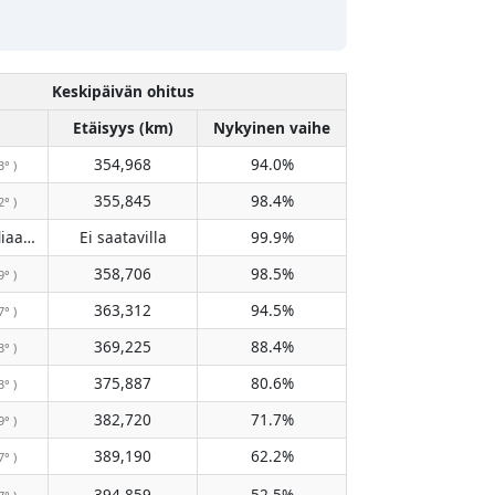
Keskipäivän ohitus
Etäisyys (km)
Nykyinen vaihe
354,968
94.0%
3° )
355,845
98.4%
2° )
Ei ylitä meridiaania
Ei saatavilla
99.9%
( Ei saatavilla )
358,706
98.5%
9° )
363,312
94.5%
7° )
369,225
88.4%
3° )
375,887
80.6%
3° )
382,720
71.7%
9° )
389,190
62.2%
7° )
394,859
52.5%