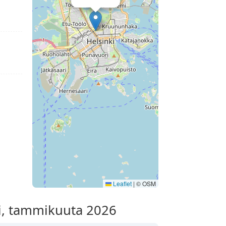
Leaflet
|
© OSM
ki, tammikuuta 2026