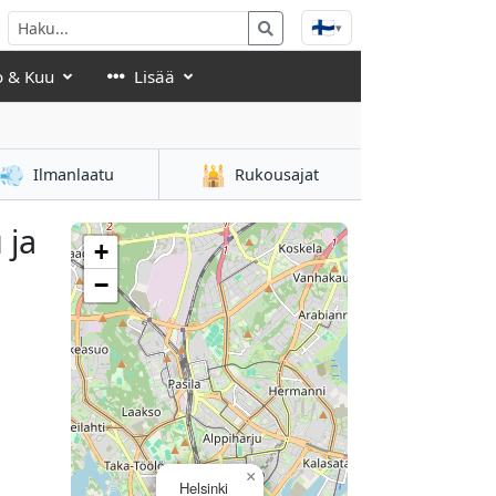
🇫🇮
▾
o & Kuu
Lisää
💨
🕌
Ilmanlaatu
Rukousajat
 ja
+
−
×
Helsinki