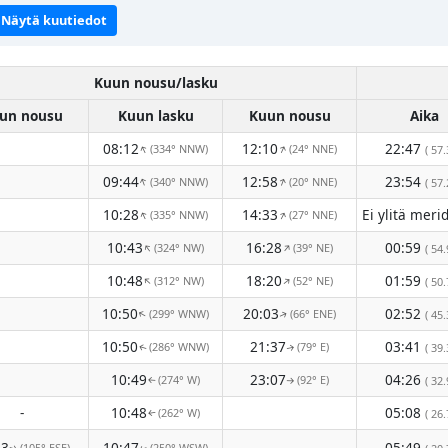
Näytä kuutiedot
Kuun nousu/lasku
un nousu
Kuun lasku
Kuun nousu
Aika
08:12
12:10
22:47
(334° NNW)
(24° NNE)
↑
↑
( 57.
09:44
12:58
23:54
(340° NNW)
(20° NNE)
↑
↑
( 57.
10:28
14:33
(335° NNW)
(27° NNE)
↑
↑
10:43
16:28
00:59
(324° NW)
(39° NE)
↑
↑
( 54.
10:48
18:20
01:59
(312° NW)
(52° NE)
↑
↑
( 50.
10:50
20:03
02:52
(299° WNW)
(66° ENE)
↑
( 45.
↑
10:50
21:37
03:41
(286° WNW)
(79° E)
( 39.
↑
↑
10:49
23:07
04:26
(274° W)
(92° E)
( 32.
↑
↑
-
10:48
05:08
(262° W)
( 26.
↑
33
10:47
05:49
(105° ESE)
(250° WSW)