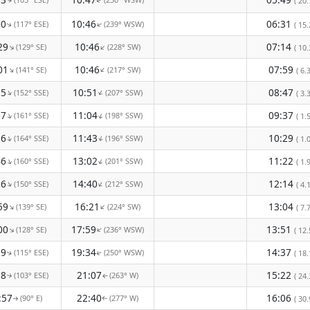
( 20.
↑
↑
00
10:46
06:31
(117° ESE)
(239° WSW)
↑
( 15.
↑
29
10:46
07:14
(129° SE)
(228° SW)
↑
↑
( 10.
01
10:46
07:59
(141° SE)
(217° SW)
↑
↑
( 6.3
35
10:51
08:47
(152° SSE)
(207° SSW)
↑
↑
( 3.3
07
11:04
09:37
(161° SSE)
(198° SSW)
↑
↑
( 1.5
16
11:43
10:29
(164° SSE)
(196° SSW)
↑
↑
( 1.0
46
13:02
11:22
(160° SSE)
(201° SSW)
↑
↑
( 1.9
56
14:40
12:14
(150° SSE)
(212° SSW)
↑
↑
( 4.1
59
16:21
13:04
(139° SE)
(224° SW)
↑
↑
( 7.7
00
17:59
13:51
(128° SE)
(236° WSW)
↑
↑
( 12.
59
19:34
14:37
(115° ESE)
(250° WSW)
( 18.
↑
↑
58
21:07
15:22
(103° ESE)
(263° W)
( 24.
↑
↑
:57
22:40
16:06
(90° E)
(277° W)
( 30.
↑
↑