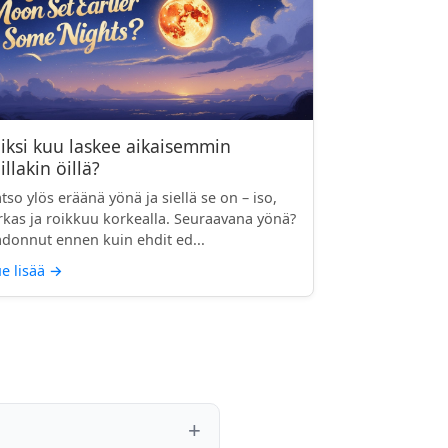
iksi kuu laskee aikaisemmin
illakin öillä?
tso ylös eräänä yönä ja siellä se on – iso,
rkas ja roikkuu korkealla. Seuraavana yönä?
donnut ennen kuin ehdit ed...
e lisää
→