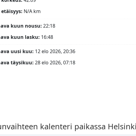
 korkeus:
42.09°
etäisyys:
N/A
km
aava kuun nousu:
22:18
ava kuun lasku:
16:48
ava uusi kuu:
12 elo 2026, 20:36
ava täysikuu:
28 elo 2026, 07:18
unvaihteen kalenteri paikassa Helsin