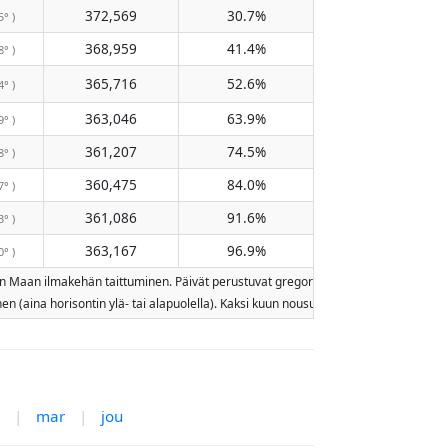
372,569
30.7%
5° )
368,959
41.4%
8° )
365,716
52.6%
4° )
363,046
63.9%
9° )
361,207
74.5%
8° )
360,475
84.0%
7° )
361,086
91.6%
3° )
363,167
96.9%
0° )
n Maan ilmakehän taittuminen. Päivät perustuvat gregoriaaniseen kalenteriin. Valai
nen (aina horisontin ylä- tai alapuolella). Kaksi kuun nousua tai laskua samana p
|
mar
|
jou