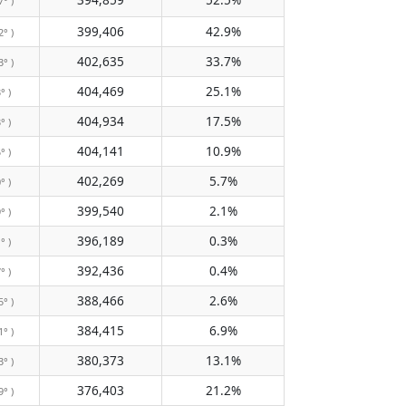
7° )
399,406
42.9%
2° )
402,635
33.7%
3° )
404,469
25.1%
° )
404,934
17.5%
° )
404,141
10.9%
° )
402,269
5.7%
° )
399,540
2.1%
° )
396,189
0.3%
° )
392,436
0.4%
° )
388,466
2.6%
5° )
384,415
6.9%
1° )
380,373
13.1%
3° )
376,403
21.2%
9° )