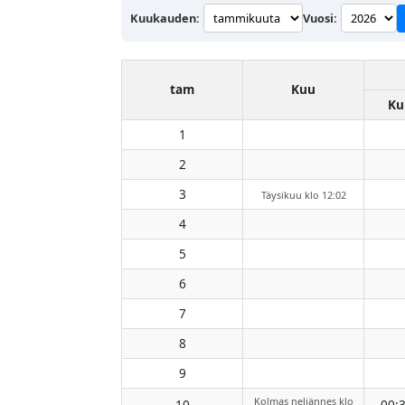
Kuukauden:
Vuosi:
tam
Kuu
Ku
1
2
3
Täysikuu klo 12:02
4
5
6
7
8
9
Kolmas neljännes klo
10
00: