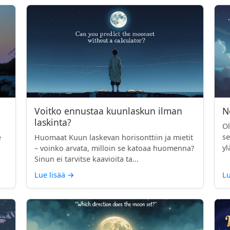
Voitko ennustaa kuunlaskun ilman
N
laskinta?
Ol
se
e
Huomaat Kuun laskevan horisonttiin ja mietit
yl
– voinko arvata, milloin se katoaa huomenna?
Sinun ei tarvitse kaavioita ta...
Lue lisää
→
Lu