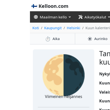
🇫🇮 Kelloon.com
Maailman kello
Aikatyökalut
Koti
Kaupungit
Helsinki
Kuun kalenteri
⏱️
☀️
Aika
Aurinko
🌗
Ta
kuu
Nykyi
Kuun
Valai
Viimeinen neljännes
Kuun