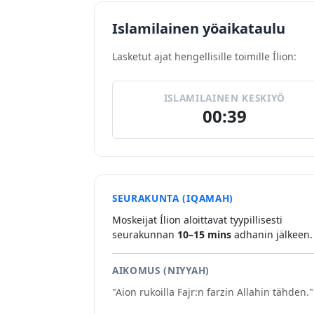
Islamilainen yöaikataulu
Lasketut ajat hengellisille toimille Ílion:
ISLAMILAINEN KESKIYÖ
00:39
SEURAKUNTA (IQAMAH)
Moskeijat Ílion aloittavat tyypillisesti
seurakunnan
10–15 mins
adhanin jälkeen.
AIKOMUS (NIYYAH)
"Aion rukoilla Fajr:n farzin Allahin tähden."