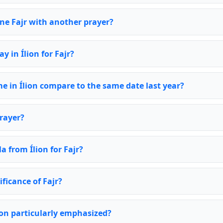
ine Fajr with another prayer?
ay in Ílion for Fajr?
me in Ílion compare to the same date last year?
rayer?
a from Ílion for Fajr?
ificance of Fajr?
ion particularly emphasized?