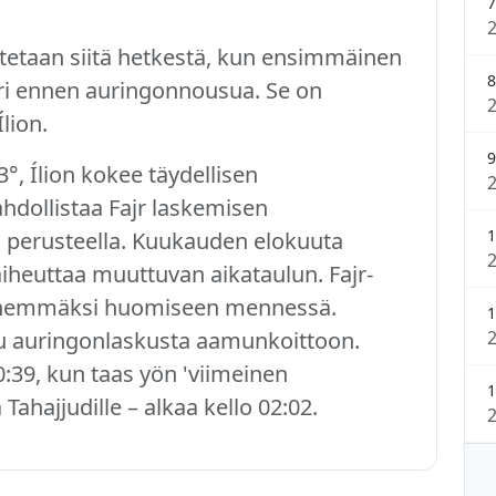
7
tetaan siitä hetkestä, kun ensimmäinen
8
uuri ennen auringonnousua. Se on
lion.
9
3°, Ílion kokee täydellisen
ahdollistaa Fajr laskemisen
1
 perusteella. Kuukauden elokuuta
aiheuttaa muuttuvan aikataulun. Fajr-
yöhemmäksi huomiseen mennessä.
1
tuu auringonlaskusta aamunkoittoon.
0:39, kun taas yön 'viimeinen
1
Tahajjudille – alkaa kello 02:02.