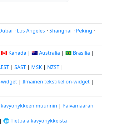
Dubai
·
Los Angeles
·
Shanghai
·
Peking
·
|
🇨🇦 Kanada
|
🇦🇺 Australia
|
🇧🇷 Brasilia
|
AEST
|
SAST
|
MSK
|
NZST
|
o-widget
|
Ilmainen tekstikellon-widget
|
ikavyöhykkeen muunnin
|
Päivämäärän
|
🌐 Tietoa aikavyöhykkeistä