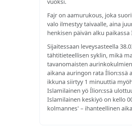
vuoksi.
Fajr on aamurukous, joka suori
valo ilmestyy taivaalle, aina j
henkisen päivän alku paikassa Í
Sijaitessaan leveysasteella 38.0
tähtitieteellisen syklin, mikä m
tavanomaisten aurinkokulmien
aikana auringon rata Ílion:ssä 
ikkuna siirtyy 1 minuuttia m
Islamilainen yö Ílion:ssä ulot
Islamilainen keskiyö on kello 0
kolmannes' – ihanteellinen aika 