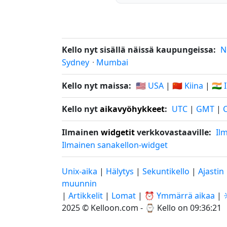
Kello nyt sisällä näissä kaupungeissa:
N
Sydney
·
Mumbai
Kello nyt maissa:
🇺🇸 USA
|
🇨🇳 Kiina
|
🇮🇳 
Kello nyt
aikavyöhykkeet
:
UTC
|
GMT
|
Ilmainen
widgetit
verkkovastaaville:
Il
Ilmainen sanakellon-widget
Unix-aika
|
Hälytys
|
Sekuntikello
|
Ajastin
muunnin
|
Artikkelit
|
Lomat
|
⏰ Ymmärrä aikaa
|
2025 © Kelloon.com - ⌚
Kello on 09:36:22