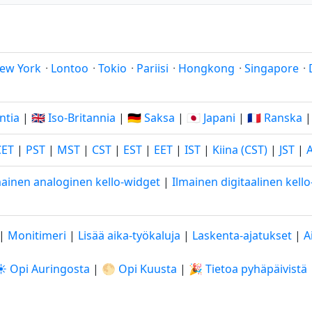
ew York
·
Lontoo
·
Tokio
·
Pariisi
·
Hongkong
·
Singapore
·
Intia
|
🇬🇧 Iso-Britannia
|
🇩🇪 Saksa
|
🇯🇵 Japani
|
🇫🇷 Ranska
CET
|
PST
|
MST
|
CST
|
EST
|
EET
|
IST
|
Kiina (CST)
|
JST
|
mainen analoginen kello-widget
|
Ilmainen digitaalinen kell
|
Monitimeri
|
Lisää aika-työkaluja
|
Laskenta-ajatukset
|
A
☀️ Opi Auringosta
|
🌕 Opi Kuusta
|
🎉 Tietoa pyhäpäivistä