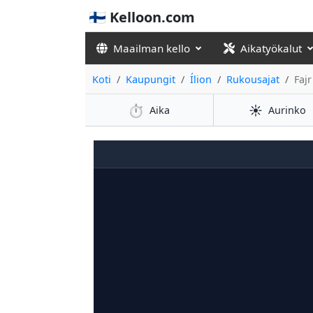
🇫🇮 Kelloon.com
Maailman kello
Aikatyökalut
Koti
Kaupungit
Ílion
Rukousajat
Faj
⏱️
☀️
Aika
Aurinko