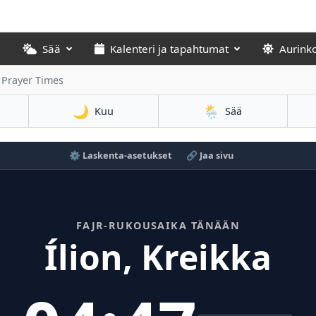
Sää
Kalenteri ja tapahtumat
Aurink
r Prayer Times
🌙
🌦️
Kuu
Sää
⚙️ Laskenta-asetukset
🔗 Jaa sivu
FAJR-RUKOUSAIKA TÄNÄÄN
Ílion, Kreikka