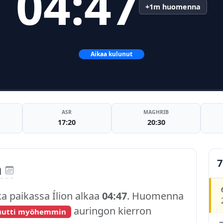
04:47
+1m huomenna
Aikaa kulunut
ASR
MAGHRIB
17:20
20:30
7
n
ka paikassa Ílion alkaa
04:47
. Huomenna
auringon kierron
uutti myöhemmin