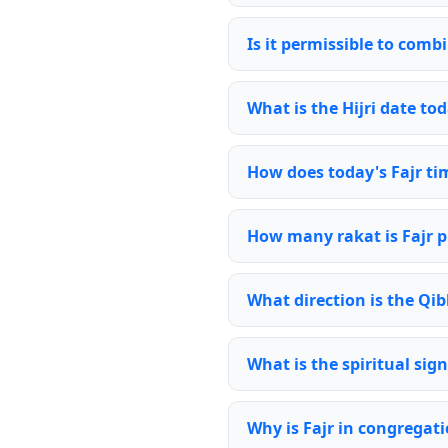
Is it permissible to comb
What is the Hijri date tod
How does today's Fajr ti
How many rakat is Fajr p
What direction is the Qibl
What is the spiritual sign
Why is Fajr in congregat