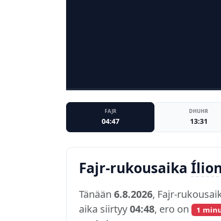
FAJR
DHUHR
04:47
13:31
Fajr-rukousaika
Ílio
Tänään
6.8.2026
, Fajr-rukousai
aika siirtyy
04:48
, ero on
1 min