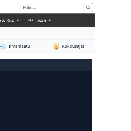
o & Kuu
Lisää
💨
🕌
Ilmanlaatu
Rukousajat