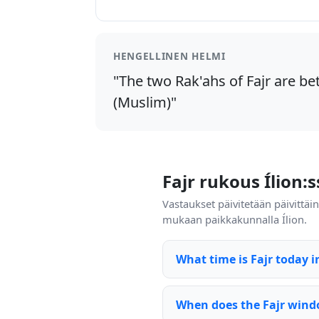
HENGELLINEN HELMI
"The two Rak'ahs of Fajr are bet
(Muslim)"
Fajr rukous Ílion:
Vastaukset päivitetään päivittä
mukaan paikkakunnalla Ílion.
What time is Fajr today in
When does the Fajr windo