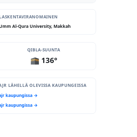
LASKENTAVIRANOMAINEN
Umm Al-Qura University, Makkah
QIBLA-SUUNTA
🕋 136°
AJR LÄHELLÄ OLEVISSA KAUPUNGEISSA
ajr kaupungissa →
ajr kaupungissa →