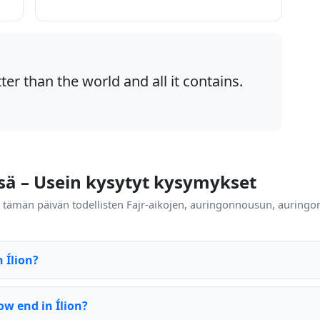
ter than the world and all it contains.
ssä – Usein kysytyt kysymykset
in tämän päivän todellisten Fajr-aikojen, auringonnousun, auringo
 Ílion?
w end in Ílion?