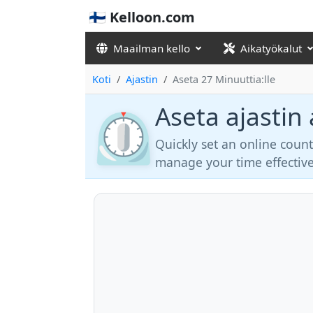
🇫🇮 Kelloon.com
Maailman kello
Aikatyökalut
Koti
Ajastin
Aseta 27 Minuuttia:lle
Aseta ajastin 
⏲️
Quickly set an online coun
manage your time effective