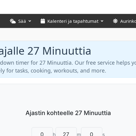
Sää
Kalenteri ja tapahtumat
Aurink
ajalle 27 Minuuttia
tdown timer for 27 Minuuttia. Our free service helps y
ly for tasks, cooking, workouts, and more.
h
m
s