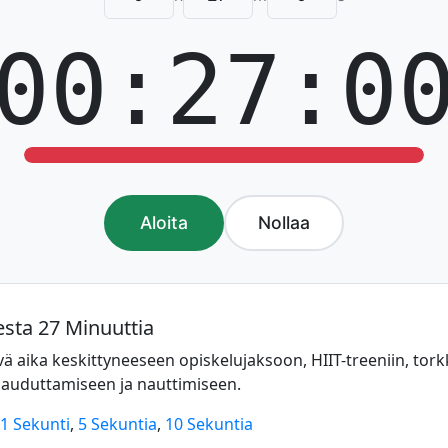
00:27:0
Aloita
Nollaa
esta 27 Minuuttia
vä aika keskittyneeseen opiskelujaksoon, HIIT-treeniin, tork
hauduttamiseen ja nauttimiseen.
1 Sekunti
,
5 Sekuntia
,
10 Sekuntia