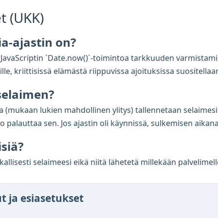
t (UKK)
a-ajastin on?
ja JavaScriptin `Date.now()`-toimintoa tarkkuuden varmistami
le, kriittisissä elämästä riippuvissa ajoituksissa suositellaan 
 selaimen?
ila (mukaan lukien mahdollinen ylitys) tallennetaan selaimesi
ko palauttaa sen. Jos ajastin oli käynnissä, sulkemisen aik
isiä?
kallisesti selaimeesi eikä niitä lähetetä millekään palvelimell
ut ja esiasetukset