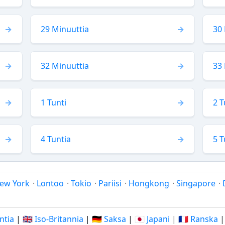
29 Minuuttia
30 
32 Minuuttia
33 
1 Tunti
2 T
4 Tuntia
5 T
ew York
·
Lontoo
·
Tokio
·
Pariisi
·
Hongkong
·
Singapore
·
Intia
|
🇬🇧 Iso-Britannia
|
🇩🇪 Saksa
|
🇯🇵 Japani
|
🇫🇷 Ranska