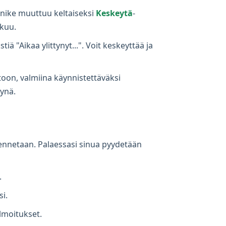
ainike muuttuu keltaiseksi
Keskeytä
-
tkuu.
iä "Aikaa ylittynyt...". Voit keskeyttää ja
toon, valmiina käynnistettäväksi
tynä.
allennetaan. Palaessasi sinua pyydetään
.
i.
lmoitukset.