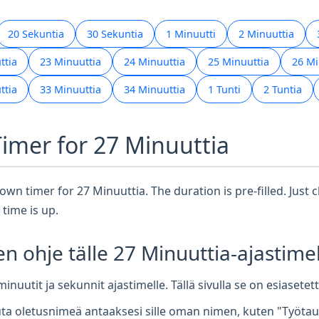
20 Sekuntia
30 Sekuntia
1 Minuutti
2 Minuuttia
ttia
23 Minuuttia
24 Minuuttia
25 Minuuttia
26 Mi
ttia
33 Minuuttia
34 Minuuttia
1 Tunti
2 Tuntia
Timer for 27 Minuuttia
wn timer for 27 Minuuttia. The duration is pre-filled. Just cl
time is up.
en ohje tälle 27 Minuuttia-ajastimel
inuutit ja sekunnit ajastimelle. Tällä sivulla se on esiasete
a oletusnimeä antaaksesi sille oman nimen, kuten "Työtauk