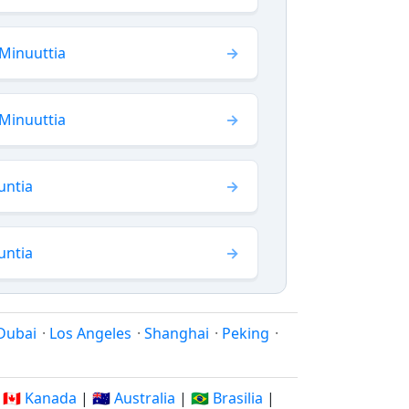
Minuuttia
Minuuttia
untia
untia
Dubai
·
Los Angeles
·
Shanghai
·
Peking
·
|
🇨🇦 Kanada
|
🇦🇺 Australia
|
🇧🇷 Brasilia
|