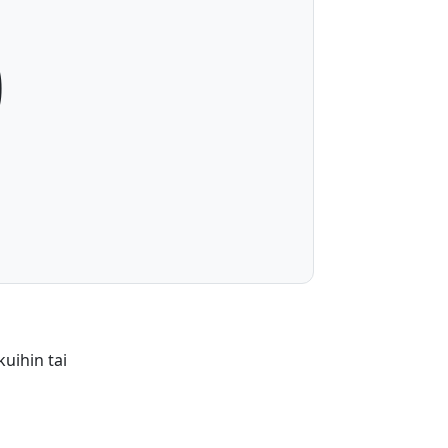
0
kuihin tai