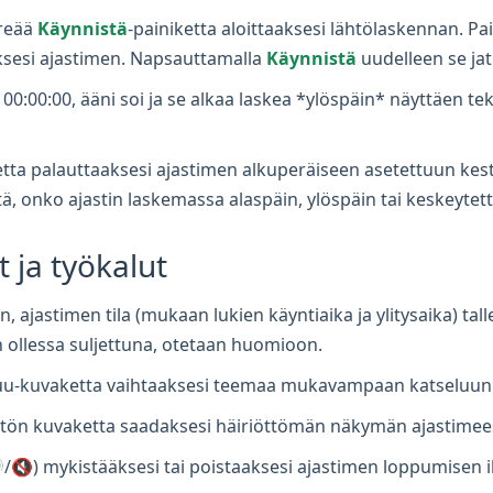
reää
Käynnistä
-painiketta aloittaaksesi lähtölaskennan. P
ksesi ajastimen. Napsauttamalla
Käynnistä
uudelleen se ja
0:00:00, ääni soi ja se alkaa laskea *ylöspäin* näyttäen tekst
etta palauttaaksesi ajastimen alkuperäiseen asetettuun kes
tä, onko ajastin laskemassa alaspäin, ylöspäin tai keskeytet
 ja työkalut
n, ajastimen tila (mukaan lukien käyntiaika ja ylitysaika) t
n ollessa suljettuna, otetaan huomioon.
uu-kuvaketta vaihtaaksesi teemaa mukavampaan katseluun
ön kuvaketta saadaksesi häiriöttömän näkymän ajastimees
/🔇) mykistääksesi tai poistaaksesi ajastimen loppumisen i