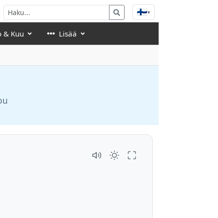
🇫🇮
▾
o & Kuu
Lisää
ou