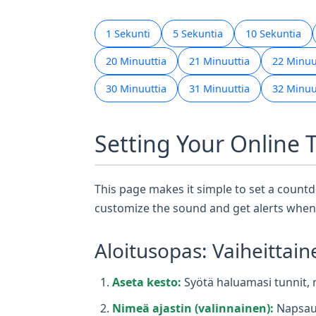
1 Sekunti
5 Sekuntia
10 Sekuntia
20 Minuuttia
21 Minuuttia
22 Minuu
30 Minuuttia
31 Minuuttia
32 Minuu
Setting Your Online 
This page makes it simple to set a countdo
customize the sound and get alerts when 
Aloitusopas: Vaiheittain
Aseta kesto:
Syötä haluamasi tunnit, m
Nimeä ajastin (valinnainen):
Napsaut