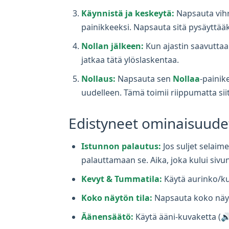
Käynnistä ja keskeytä:
Napsauta vih
painikkeeksi. Napsauta sitä pysäyttää
Nollan jälkeen:
Kun ajastin saavuttaa 0
jatkaa tätä ylöslaskentaa.
Nollaus:
Napsauta sen
Nollaa
-painik
uudelleen. Tämä toimii riippumatta sii
Edistyneet ominaisuudet
Istunnon palautus:
Jos suljet selaime
palauttamaan se. Aika, joka kului sivu
Kevyt & Tummatila:
Käytä aurinko/k
Koko näytön tila:
Napsauta koko näyt
Äänensäätö:
Käytä ääni-kuvaketta (🔊