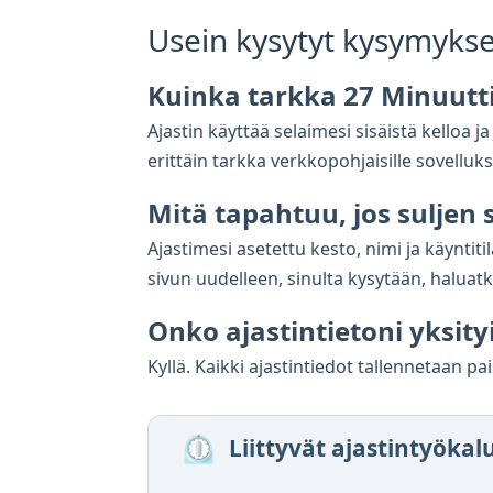
Usein kysytyt kysymykse
Kuinka tarkka 27 Minuutti
Ajastin käyttää selaimesi sisäistä kelloa 
erittäin tarkka verkkopohjaisille sovelluksil
Mitä tapahtuu, jos suljen
Ajastimesi asetettu kesto, nimi ja käyntit
sivun uudelleen, sinulta kysytään, haluat
Onko ajastintietoni yksity
Kyllä. Kaikki ajastintiedot tallennetaan pai
⏲️
Liittyvät ajastintyökal