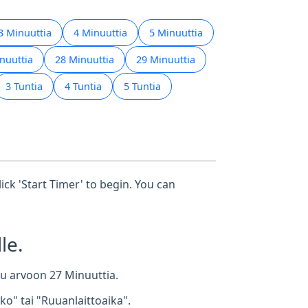
3 Minuuttia
4 Minuuttia
5 Minuuttia
nuuttia
28 Minuuttia
29 Minuuttia
3 Tuntia
4 Tuntia
5 Tuntia
ick 'Start Timer' to begin. You can
le.
ttu arvoon 27 Minuuttia.
o" tai "Ruuanlaittoaika".