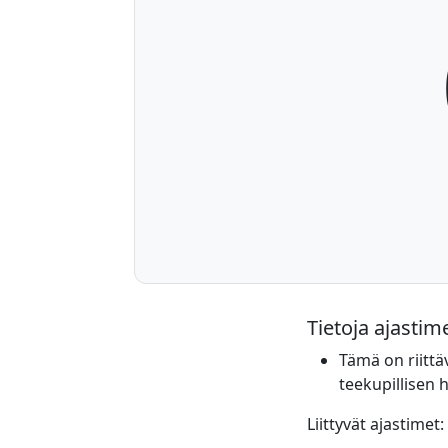
Tietoja ajastim
Tämä on riittä
teekupillisen 
Liittyvät ajastimet: