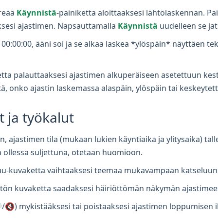
reää
Käynnistä
-painiketta aloittaaksesi lähtölaskennan. P
ksesi ajastimen. Napsauttamalla
Käynnistä
uudelleen se ja
0:00:00, ääni soi ja se alkaa laskea *ylöspäin* näyttäen tekst
etta palauttaaksesi ajastimen alkuperäiseen asetettuun kes
tä, onko ajastin laskemassa alaspäin, ylöspäin tai keskeytet
 ja työkalut
n, ajastimen tila (mukaan lukien käyntiaika ja ylitysaika) t
n ollessa suljettuna, otetaan huomioon.
uu-kuvaketta vaihtaaksesi teemaa mukavampaan katseluun
ön kuvaketta saadaksesi häiriöttömän näkymän ajastimees
/🔇) mykistääksesi tai poistaaksesi ajastimen loppumisen i