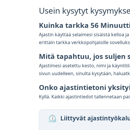
Usein kysytyt kysymykse
Kuinka tarkka 56 Minuutti
Ajastin käyttää selaimesi sisäistä kelloa 
erittäin tarkka verkkopohjaisille sovelluksil
Mitä tapahtuu, jos suljen
Ajastimesi asetettu kesto, nimi ja käyntit
sivun uudelleen, sinulta kysytään, haluat
Onko ajastintietoni yksity
Kyllä. Kaikki ajastintiedot tallennetaan pai
⏲️
Liittyvät ajastintyökal