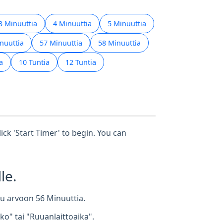
3 Minuuttia
4 Minuuttia
5 Minuuttia
nuuttia
57 Minuuttia
58 Minuuttia
a
10 Tuntia
12 Tuntia
ick 'Start Timer' to begin. You can
le.
ttu arvoon 56 Minuuttia.
o" tai "Ruuanlaittoaika".