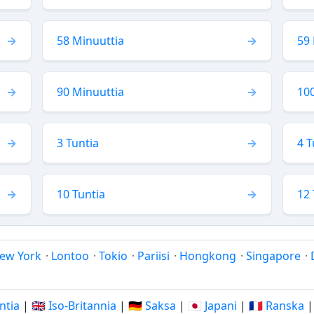
58 Minuuttia
59 
90 Minuuttia
10
3 Tuntia
4 T
10 Tuntia
12 
ew York
·
Lontoo
·
Tokio
·
Pariisi
·
Hongkong
·
Singapore
·
Intia
|
🇬🇧 Iso-Britannia
|
🇩🇪 Saksa
|
🇯🇵 Japani
|
🇫🇷 Ranska