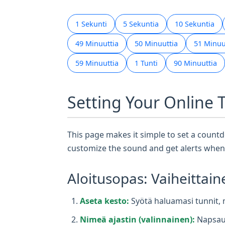
1 Sekunti
5 Sekuntia
10 Sekuntia
49 Minuuttia
50 Minuuttia
51 Minuu
59 Minuuttia
1 Tunti
90 Minuuttia
Setting Your Online 
This page makes it simple to set a countdo
customize the sound and get alerts when 
Aloitusopas: Vaiheittain
Aseta kesto:
Syötä haluamasi tunnit, m
Nimeä ajastin (valinnainen):
Napsaut