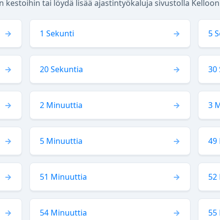
 kestoihin tai löydä lisää ajastintyökaluja sivustolla Kelloo
1 Sekunti
5 S
20 Sekuntia
30 
2 Minuuttia
3 M
5 Minuuttia
49 
51 Minuuttia
52 
54 Minuuttia
55 