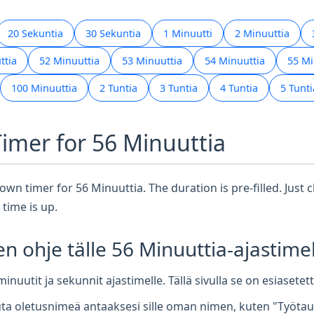
20 Sekuntia
30 Sekuntia
1 Minuutti
2 Minuuttia
ttia
52 Minuuttia
53 Minuuttia
54 Minuuttia
55 Mi
100 Minuuttia
2 Tuntia
3 Tuntia
4 Tuntia
5 Tunti
Timer for 56 Minuuttia
wn timer for 56 Minuuttia. The duration is pre-filled. Just cl
time is up.
en ohje tälle 56 Minuuttia-ajastimel
inuutit ja sekunnit ajastimelle. Tällä sivulla se on esiasete
a oletusnimeä antaaksesi sille oman nimen, kuten "Työtauk