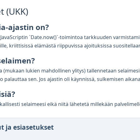
t (UKK)
a-ajastin on?
ja JavaScriptin `Date.now()`-toimintoa tarkkuuden varmistami
le, kriittisissä elämästä riippuvissa ajoituksissa suositellaan 
 selaimen?
ila (mukaan lukien mahdollinen ylitys) tallennetaan selaimesi
ko palauttaa sen. Jos ajastin oli käynnissä, sulkemisen aik
isiä?
kallisesti selaimeesi eikä niitä lähetetä millekään palvelimell
ut ja esiasetukset