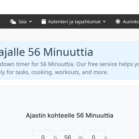
Sää
Kalenteri ja tapahtumat
Aurink
ajalle 56 Minuuttia
tdown timer for 56 Minuuttia. Our free service helps y
ly for tasks, cooking, workouts, and more.
h
m
s