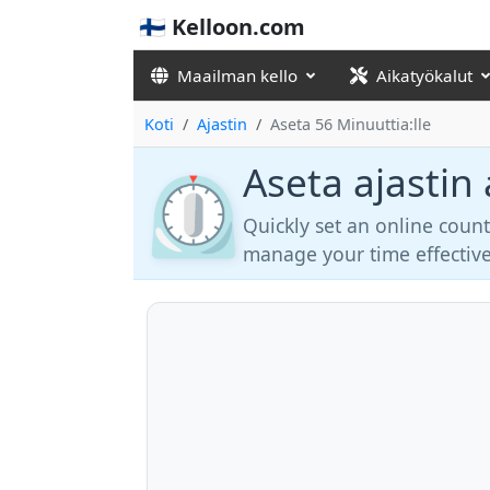
🇫🇮 Kelloon.com
Maailman kello
Aikatyökalut
Koti
Ajastin
Aseta 56 Minuuttia:lle
Aseta ajastin 
⏲️
Quickly set an online coun
manage your time effective