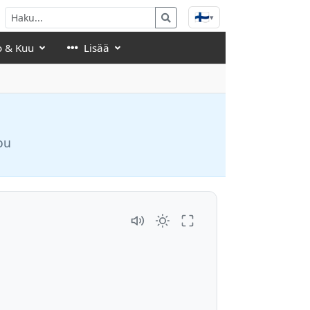
🇫🇮
▾
o & Kuu
Lisää
ou