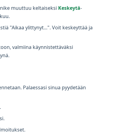
ainike muuttuu keltaiseksi
Keskeytä
-
tkuu.
iä "Aikaa ylittynyt...". Voit keskeyttää ja
toon, valmiina käynnistettäväksi
tynä.
allennetaan. Palaessasi sinua pyydetään
.
i.
lmoitukset.