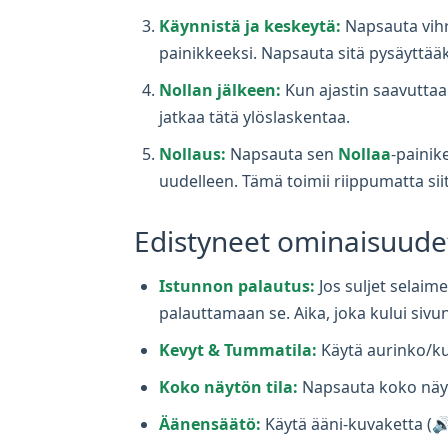
Käynnistä ja keskeytä:
Napsauta vih
painikkeeksi. Napsauta sitä pysäyttää
Nollan jälkeen:
Kun ajastin saavuttaa 0
jatkaa tätä ylöslaskentaa.
Nollaus:
Napsauta sen
Nollaa
-painik
uudelleen. Tämä toimii riippumatta sii
Edistyneet ominaisuudet
Istunnon palautus:
Jos suljet selaime
palauttamaan se. Aika, joka kului sivu
Kevyt & Tummatila:
Käytä aurinko/k
Koko näytön tila:
Napsauta koko näyt
Äänensäätö:
Käytä ääni-kuvaketta (🔊