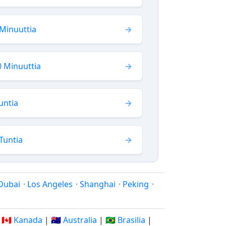
Minuuttia
0 Minuuttia
untia
Tuntia
Dubai
·
Los Angeles
·
Shanghai
·
Peking
·
|
🇨🇦 Kanada
|
🇦🇺 Australia
|
🇧🇷 Brasilia
|