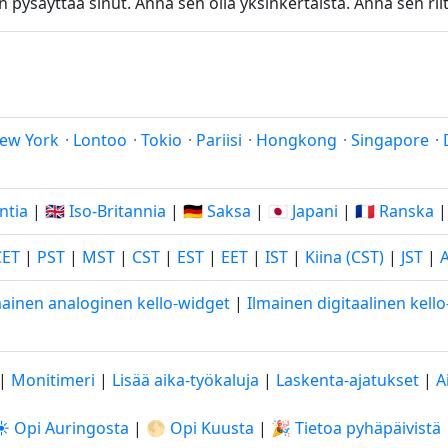
pysäyttää sinut. Anna sen olla yksinkertaista. Anna sen riit
ew York
·
Lontoo
·
Tokio
·
Pariisi
·
Hongkong
·
Singapore
·
Intia
|
🇬🇧 Iso-Britannia
|
🇩🇪 Saksa
|
🇯🇵 Japani
|
🇫🇷 Ranska
CET
|
PST
|
MST
|
CST
|
EST
|
EET
|
IST
|
Kiina (CST)
|
JST
|
mainen analoginen kello-widget
|
Ilmainen digitaalinen kell
|
Monitimeri
|
Lisää aika-työkaluja
|
Laskenta-ajatukset
|
A
☀️ Opi Auringosta
|
🌕 Opi Kuusta
|
🎉 Tietoa pyhäpäivistä