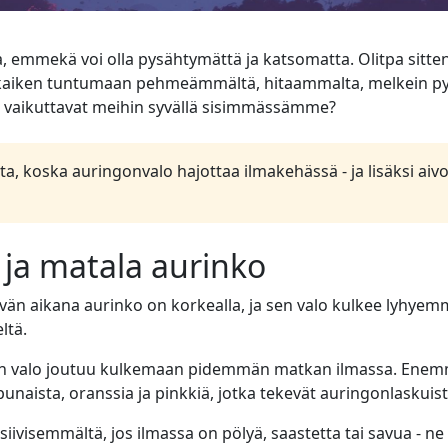
a, emmekä voi olla pysähtymättä ja katsomatta. Olitpa sitten 
 kaiken tuntumaan pehmeämmältä, hitaammalta, melkein py
ne vaikuttavat meihin syvällä sisimmässämme?
ta, koska auringonvalo hajottaa ilmakehässä - ja lisäksi a
 ja matala aurinko
Päivän aikana aurinko on korkealla, ja sen valo kulkee lyhye
ltä.
en valo joutuu kulkemaan pidemmän matkan ilmassa. Enemmän
punaista, oranssia ja pinkkiä, jotka tekevät auringonlaskuista
siivisemmältä, jos ilmassa on pölyä, saastetta tai savua - n