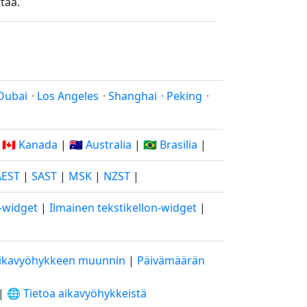
tää.
Dubai
·
Los Angeles
·
Shanghai
·
Peking
·
|
🇨🇦 Kanada
|
🇦🇺 Australia
|
🇧🇷 Brasilia
|
AEST
|
SAST
|
MSK
|
NZST
|
o-widget
|
Ilmainen tekstikellon-widget
|
ikavyöhykkeen muunnin
|
Päivämäärän
|
🌐 Tietoa aikavyöhykkeistä