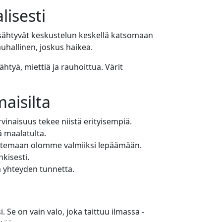
lisesti
pysähtyvät keskustelun keskellä katsomaan
auhallinen, joskus haikea.
htyä, miettiä ja rauhoittua. Värit
aisilta
naisuus tekee niistä erityisempiä.
ä maalatulta.
untemaan olomme valmiiksi lepäämään.
kisesti.
sta yhteyden tunnetta.
. Se on vain valo, joka taittuu ilmassa -