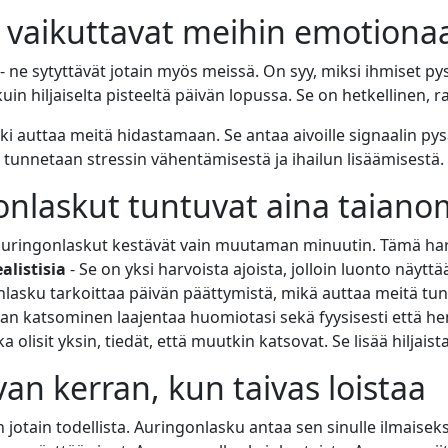
 vaikuttavat meihin emotionaa
a - ne sytyttävät jotain myös meissä. On syy, miksi ihmiset 
in hiljaiselta pisteeltä päivän lopussa. Se on hetkellinen, r
i auttaa meitä hidastamaan. Se antaa aivoille signaalin pysä
 tunnetaan stressin vähentämisestä ja ihailun lisäämisestä.
onlaskut tuntuvat aina taianom
uringonlaskut kestävät vain muutaman minuutin. Tämä harvi
alistisia
- Se on yksi harvoista ajoista, jolloin luonto näyttä
nlasku tarkoittaa päivän päättymistä, mikä auttaa meitä t
aan katsominen laajentaa huomiotasi sekä fyysisesti että hen
ka olisit yksin, tiedät, että muutkin katsovat. Se lisää hiljai
an kerran, kun taivas loistaa
jotain todellista. Auringonlasku antaa sen sinulle ilmaiseksi