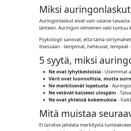
Miksi auringonlaskut
Auringonlaskut eivät vain valaise taivast
länteen. Auringon viimeinen valo tuntuu ku
Psykologit sanovat, että tämä siirtymähetk
itsessään - lämpimät, hehkuvat, lempeät -
5 syytä, miksi auring
Ne ovat lyhytkestoisia
- Useimmat a
Värit ovat luonnollisia, mutta surre
Ne merkitsevät lopetusta
- Auringo
Ne vetävät katseesi ulospäin
- Taiv
Ne ovat yhteisiä kokemuksia
- Vaik
Mitä muistaa seuraav
Ei tarvitse jahdata merkitystä tunteakseen 