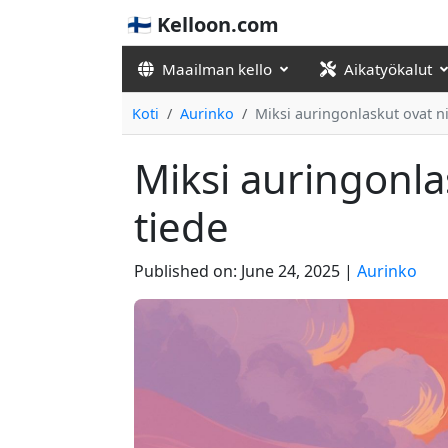
🇫🇮 Kelloon.com
Maailman kello
Aikatyökalut
Koti
Aurinko
Miksi auringonlaskut ovat nii
Miksi auringonlas
tiede
Published on:
June 24, 2025
|
Aurinko