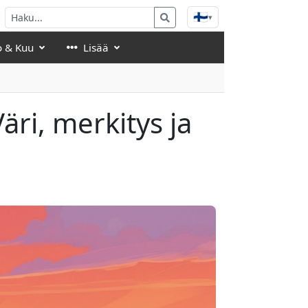
🇫🇮
▾
o & Kuu
Lisää
äri, merkitys ja