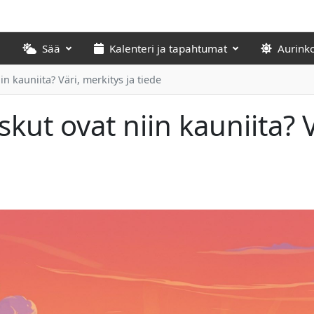
Sää
Kalenteri ja tapahtumat
Aurink
n kauniita? Väri, merkitys ja tiede
kut ovat niin kauniita? V