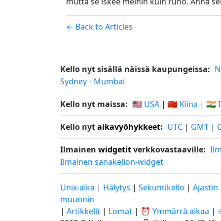
mutta se iskee meihin kuin runo. Anna sen 
← Back to Articles
Kello nyt sisällä näissä kaupungeissa:
N
Sydney
·
Mumbai
Kello nyt maissa:
🇺🇸 USA
|
🇨🇳 Kiina
|
🇮🇳 
Kello nyt
aikavyöhykkeet
:
UTC
|
GMT
|
Ilmainen
widgetit
verkkovastaaville:
Il
Ilmainen sanakellon-widget
Unix-aika
|
Hälytys
|
Sekuntikello
|
Ajastin
muunnin
|
Artikkelit
|
Lomat
|
⏰ Ymmärrä aikaa
|