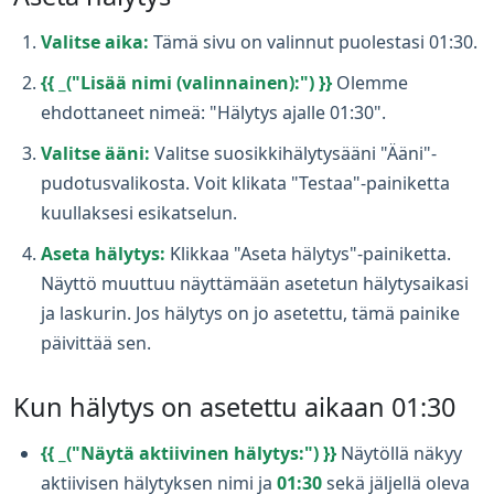
Valitse aika:
Tämä sivu on valinnut puolestasi 01:30.
{{ _("Lisää nimi (valinnainen):") }}
Olemme
ehdottaneet nimeä: "Hälytys ajalle 01:30".
Valitse ääni:
Valitse suosikkihälytysääni "Ääni"-
pudotusvalikosta. Voit klikata "Testaa"-painiketta
kuullaksesi esikatselun.
Aseta hälytys:
Klikkaa "Aseta hälytys"-painiketta.
Näyttö muuttuu näyttämään asetetun hälytysaikasi
ja laskurin. Jos hälytys on jo asetettu, tämä painike
päivittää sen.
Kun hälytys on asetettu aikaan 01:30
{{ _("Näytä aktiivinen hälytys:") }}
Näytöllä näkyy
aktiivisen hälytyksen nimi ja
01:30
sekä jäljellä oleva