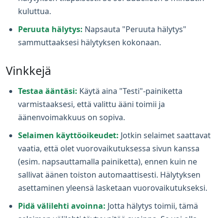
kuluttua.
Peruuta hälytys:
Napsauta "Peruuta hälytys"
sammuttaaksesi hälytyksen kokonaan.
Vinkkejä
Testaa ääntäsi:
Käytä aina "Testi"-painiketta
varmistaaksesi, että valittu ääni toimii ja
äänenvoimakkuus on sopiva.
Selaimen käyttöoikeudet:
Jotkin selaimet saattavat
vaatia, että olet vuorovaikutuksessa sivun kanssa
(esim. napsauttamalla painiketta), ennen kuin ne
sallivat äänen toiston automaattisesti. Hälytyksen
asettaminen yleensä lasketaan vuorovaikutukseksi.
Pidä välilehti avoinna:
Jotta hälytys toimii, tämä