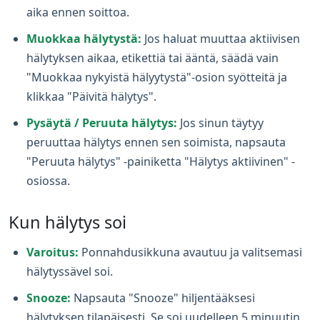
aika ennen soittoa.
Muokkaa hälytystä:
Jos haluat muuttaa aktiivisen
hälytyksen aikaa, etikettiä tai ääntä, säädä vain
"Muokkaa nykyistä hälyytystä"-osion syötteitä ja
klikkaa "Päivitä hälytys".
Pysäytä / Peruuta hälytys:
Jos sinun täytyy
peruuttaa hälytys ennen sen soimista, napsauta
"Peruuta hälytys" -painiketta "Hälytys aktiivinen" -
osiossa.
Kun hälytys soi
Varoitus:
Ponnahdusikkuna avautuu ja valitsemasi
hälytyssävel soi.
Snooze:
Napsauta "Snooze" hiljentääksesi
hälytyksen tilapäisesti. Se soi uudelleen 5 minuutin