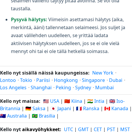
selaimen välilehti täytyy pitää avoinna. Se voi olla
taustalla.
Pysyvä hälytys:
Viimeisin asettamasi hälytys (aika,
merkintä, ääni) tallennetaan selaimeesi. Jos suljet ja
avaat välilehden uudelleen, se yrittää ladata
aktiivisen hälytyksen uudelleen, jos se ei ole vielä
mennyt ohi tai ei ole tällä hetkellä soimassa.
Kello nyt sisällä näissä kaupungeissa:
New York
·
Lontoo
·
Tokio
·
Pariisi
·
Hongkong
·
Singapore
·
Dubai
·
Los Angeles
·
Shanghai
·
Peking
·
Sydney
·
Mumbai
Kello nyt maissa:
🇺🇸 USA
|
🇨🇳 Kiina
|
🇮🇳 Intia
|
🇬🇧 Iso-
Britannia
|
🇩🇪 Saksa
|
🇯🇵 Japani
|
🇫🇷 Ranska
|
🇨🇦 Kanada
|
🇦🇺 Australia
|
🇧🇷 Brasilia
|
Kello nyt
aikavyöhykkeet
:
UTC
|
GMT
|
CET
|
PST
|
MST