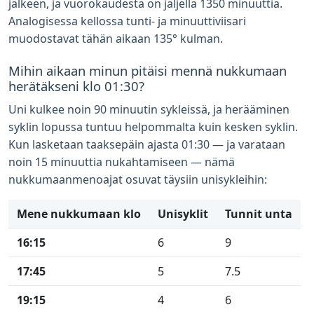
jälkeen, ja vuorokaudesta on jäljellä 1350 minuuttia.
Analogisessa kellossa tunti- ja minuuttiviisari
muodostavat tähän aikaan 135° kulman.
Mihin aikaan minun pitäisi mennä nukkumaan
herätäkseni klo 01:30?
Uni kulkee noin 90 minuutin sykleissä, ja herääminen
syklin lopussa tuntuu helpommalta kuin kesken syklin.
Kun lasketaan taaksepäin ajasta 01:30 — ja varataan
noin 15 minuuttia nukahtamiseen — nämä
nukkumaanmenoajat osuvat täysiin unisykleihin:
Mene nukkumaan klo
Unisyklit
Tunnit unta
16:15
6
9
17:45
5
7.5
19:15
4
6