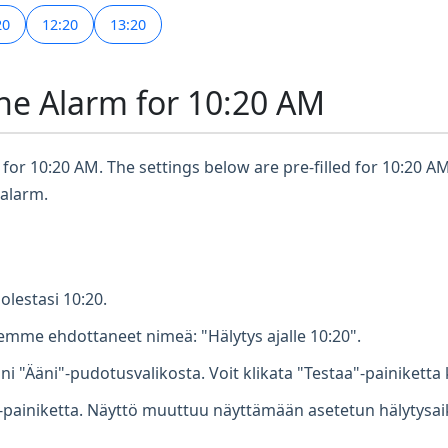
20
12:20
13:20
ne Alarm for 10:20 AM
for 10:20 AM. The settings below are pre-filled for 10:20 AM
 alarm.
olestasi 10:20.
mme ehdottaneet nimeä: "Hälytys ajalle 10:20".
ni "Ääni"-pudotusvalikosta. Voit klikata "Testaa"-painiketta 
-painiketta. Näyttö muuttuu näyttämään asetetun hälytysaikas