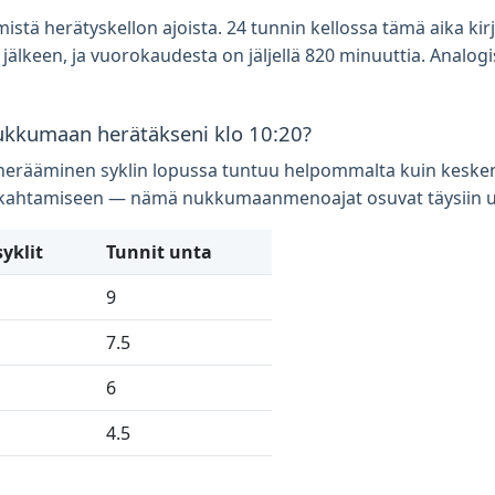
stä herätyskellon ajoista. 24 tunnin kellossa tämä aika kirj
älkeen, ja vuorokaudesta on jäljellä 820 minuuttia. Analogise
ukkumaan herätäkseni klo 10:20?
a herääminen syklin lopussa tuntuu helpommalta kuin kesken
nukahtamiseen — nämä nukkumaanmenoajat osuvat täysiin un
yklit
Tunnit unta
9
7.5
6
4.5