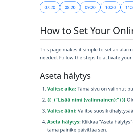
07:20
08:20
09:20
10:20
11:
How to Set Your Onli
This page makes it simple to set an alarm 
needed. Follow the steps to activate your
Aseta hälytys
Valitse aika:
Tämä sivu on valinnut pu
{{ _("Lisää nimi (valinnainen):") }}
Ole
Valitse ääni:
Valitse suosikkihälytysää
Aseta hälytys:
Klikkaa "Aseta hälytys"
tämä painike päivittää sen.