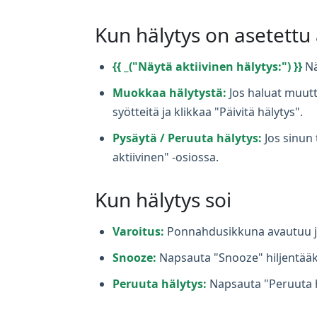
Kun hälytys on asetettu
{{ _("Näytä aktiivinen hälytys:") }}
Nä
Muokkaa hälytystä:
Jos haluat muutta
syötteitä ja klikkaa "Päivitä hälytys".
Pysäytä / Peruuta hälytys:
Jos sinun 
aktiivinen" -osiossa.
Kun hälytys soi
Varoitus:
Ponnahdusikkuna avautuu ja 
Snooze:
Napsauta "Snooze" hiljentääkse
Peruuta hälytys:
Napsauta "Peruuta 