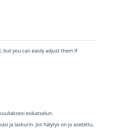
, but you can easily adjust them if
kuullaksesi esikatselun.
i ja laskurin. Jos hälytys on jo asetettu,