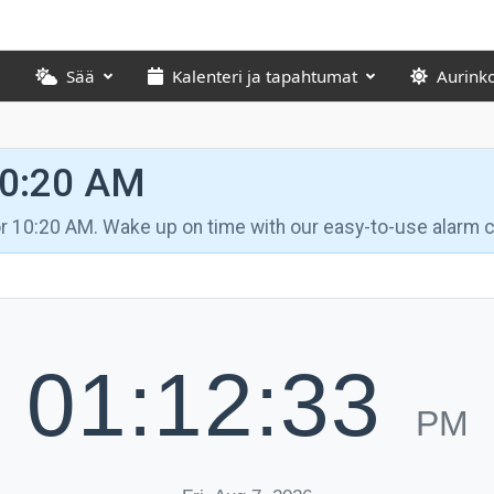
Sää
Kalenteri ja tapahtumat
Aurink
10:20 AM
for 10:20 AM. Wake up on time with our easy-to-use alarm c
01:12:34
PM