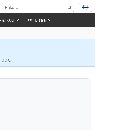
🇫🇮
▾
o & Kuu
Lisää
lock.