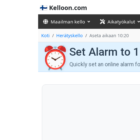
🇫🇮 Kelloon.com
Maailman kello
Aikatyökalut
Koti
Herätyskello
Aseta aikaan 10:20
⏰
Set Alarm to 
Quickly set an online alarm 