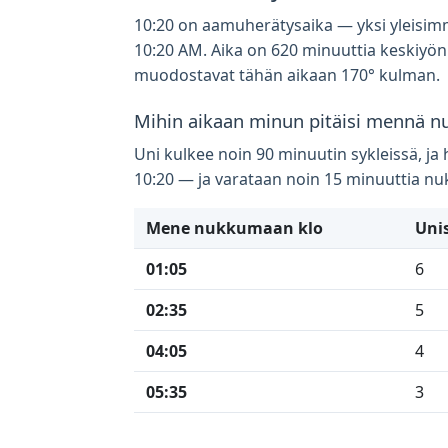
10:20 on aamuherätysaika — yksi yleisimmi
10:20 AM. Aika on 620 minuuttia keskiyön j
muodostavat tähän aikaan 170° kulman.
Mihin aikaan minun pitäisi mennä n
Uni kulkee noin 90 minuutin sykleissä, j
10:20 — ja varataan noin 15 minuuttia 
Mene nukkumaan klo
Unis
01:05
6
02:35
5
04:05
4
05:35
3