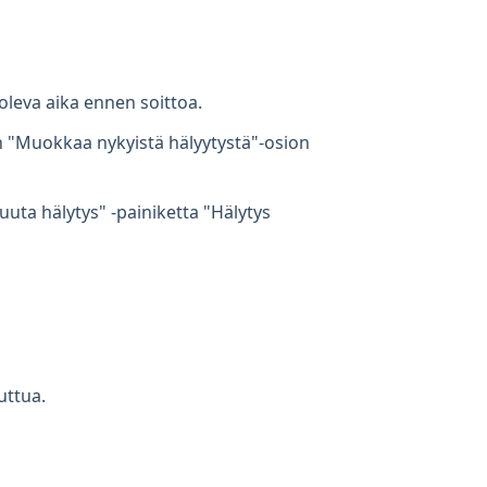
 oleva aika ennen soittoa.
ain "Muokkaa nykyistä hälyytystä"-osion
uta hälytys" -painiketta "Hälytys
uttua.