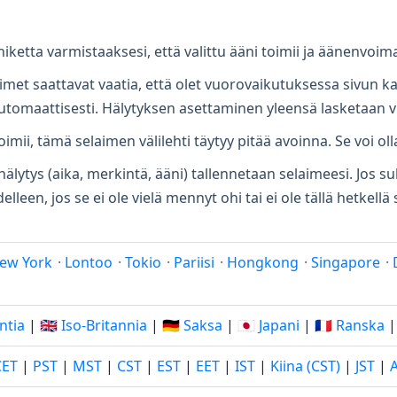
niketta varmistaaksesi, että valittu ääni toimii ja äänenvoi
aimet saattavat vaatia, että olet vuorovaikutuksessa sivun k
automaattisesti. Hälytyksen asettaminen yleensä lasketaan 
oimii, tämä selaimen välilehti täytyy pitää avoinna. Se voi oll
älytys (aika, merkintä, ääni) tallennetaan selaimeesi. Jos sul
elleen, jos se ei ole vielä mennyt ohi tai ei ole tällä hetkell
ew York
·
Lontoo
·
Tokio
·
Pariisi
·
Hongkong
·
Singapore
·
Intia
|
🇬🇧 Iso-Britannia
|
🇩🇪 Saksa
|
🇯🇵 Japani
|
🇫🇷 Ranska
CET
|
PST
|
MST
|
CST
|
EST
|
EET
|
IST
|
Kiina (CST)
|
JST
|