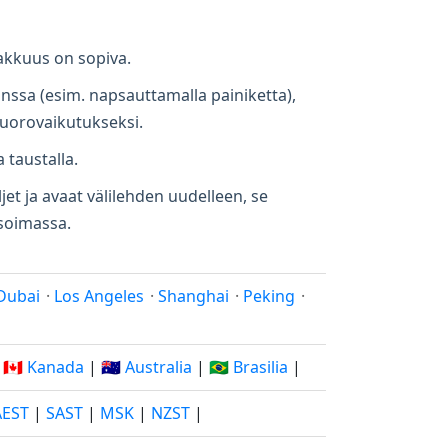
makkuus on sopiva.
anssa (esim. napsauttamalla painiketta),
vuorovaikutukseksi.
a taustalla.
jet ja avaat välilehden uudelleen, se
ä soimassa.
Dubai
·
Los Angeles
·
Shanghai
·
Peking
·
|
🇨🇦 Kanada
|
🇦🇺 Australia
|
🇧🇷 Brasilia
|
AEST
|
SAST
|
MSK
|
NZST
|