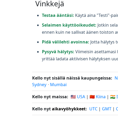
Vinkkejä
Testaa ääntäsi:
Käytä aina "Testi"-pai
Selaimen käyttöoikeudet:
Jotkin sel
ennen kuin ne sallivat äänen toiston 
Pidä välilehti avoinna:
Jotta hälytys t
Pysyvä hälytys:
Viimeisin asettamasi h
yrittää ladata aktiivisen hälytyksen uud
Kello nyt sisällä näissä kaupungeissa:
N
Sydney
·
Mumbai
Kello nyt maissa:
🇺🇸 USA
|
🇨🇳 Kiina
|
🇮🇳 
Kello nyt
aikavyöhykkeet
:
UTC
|
GMT
|