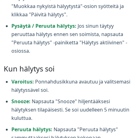
"Muokkaa nykyistä hälyytystä"-osion syötteitä ja
klikkaa "Päivitä hälytys".
Pysäytä / Peruuta hälytys:
Jos sinun täytyy
peruuttaa hälytys ennen sen soimista, napsauta
"Peruuta hälytys" -painiketta "Hälytys aktiivinen" -
osiossa.
Kun hälytys soi
Varoitus:
Ponnahdusikkuna avautuu ja valitsemasi
hälytyssävel soi.
Snooze:
Napsauta "Snooze" hiljentääksesi
hälytyksen tilapäisesti. Se soi uudelleen 5 minuutin
kuluttua.
Peruuta hälytys:
Napsauta "Peruuta hälytys"
sammuttaaksesi hälytyksen kokonaan.