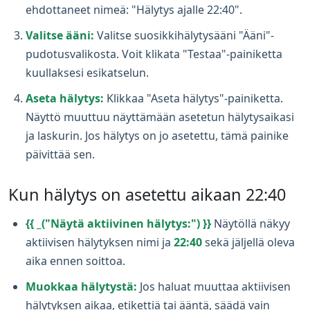
ehdottaneet nimeä: "Hälytys ajalle 22:40".
Valitse ääni:
Valitse suosikkihälytysääni "Ääni"-
pudotusvalikosta. Voit klikata "Testaa"-painiketta
kuullaksesi esikatselun.
Aseta hälytys:
Klikkaa "Aseta hälytys"-painiketta.
Näyttö muuttuu näyttämään asetetun hälytysaikasi
ja laskurin. Jos hälytys on jo asetettu, tämä painike
päivittää sen.
Kun hälytys on asetettu aikaan 22:40
{{ _("Näytä aktiivinen hälytys:") }}
Näytöllä näkyy
aktiivisen hälytyksen nimi ja
22:40
sekä jäljellä oleva
aika ennen soittoa.
Muokkaa hälytystä:
Jos haluat muuttaa aktiivisen
hälytyksen aikaa, etikettiä tai ääntä, säädä vain