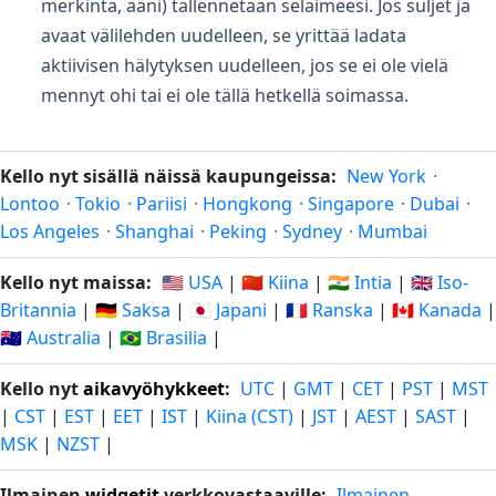
merkintä, ääni) tallennetaan selaimeesi. Jos suljet ja
avaat välilehden uudelleen, se yrittää ladata
aktiivisen hälytyksen uudelleen, jos se ei ole vielä
mennyt ohi tai ei ole tällä hetkellä soimassa.
Kello nyt sisällä näissä kaupungeissa:
New York
·
Lontoo
·
Tokio
·
Pariisi
·
Hongkong
·
Singapore
·
Dubai
·
Los Angeles
·
Shanghai
·
Peking
·
Sydney
·
Mumbai
Kello nyt maissa:
🇺🇸 USA
|
🇨🇳 Kiina
|
🇮🇳 Intia
|
🇬🇧 Iso-
Britannia
|
🇩🇪 Saksa
|
🇯🇵 Japani
|
🇫🇷 Ranska
|
🇨🇦 Kanada
|
🇦🇺 Australia
|
🇧🇷 Brasilia
|
Kello nyt
aikavyöhykkeet
:
UTC
|
GMT
|
CET
|
PST
|
MST
|
CST
|
EST
|
EET
|
IST
|
Kiina (CST)
|
JST
|
AEST
|
SAST
|
MSK
|
NZST
|
Ilmainen
widgetit
verkkovastaaville:
Ilmainen