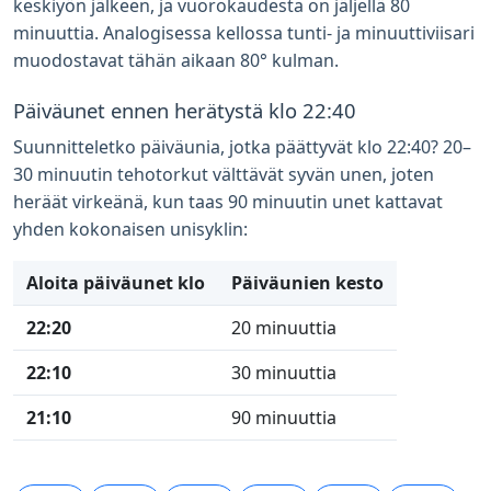
keskiyön jälkeen, ja vuorokaudesta on jäljellä 80
minuuttia. Analogisessa kellossa tunti- ja minuuttiviisari
muodostavat tähän aikaan 80° kulman.
Päiväunet ennen herätystä klo 22:40
Suunnitteletko päiväunia, jotka päättyvät klo 22:40? 20–
30 minuutin tehotorkut välttävät syvän unen, joten
heräät virkeänä, kun taas 90 minuutin unet kattavat
yhden kokonaisen unisyklin:
Aloita päiväunet klo
Päiväunien kesto
22:20
20 minuuttia
22:10
30 minuuttia
21:10
90 minuuttia