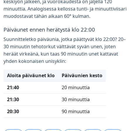
keskiyön jälkeen, ja vuorokaudesta on jäljellä 120
minuuttia. Analogisessa kellossa tunti- ja minuuttiviisari
muodostavat tähän aikaan 60° kulman.
Päiväunet ennen herätystä klo 22:00
Suunnitteletko päiväunia, jotka päättyvät klo 22:00? 20–
30 minuutin tehotorkut välttävät syvän unen, joten
heräät virkeänä, kun taas 90 minuutin unet kattavat
yhden kokonaisen unisyklin:
Aloita päiväunet klo
Päiväunien kesto
21:40
20 minuuttia
21:30
30 minuuttia
20:30
90 minuuttia