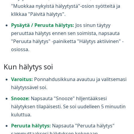
"Muokkaa nykyistä hälyytystä"-osion syötteitä ja
klikkaa "Päivitä hälytys".
Pysäytä / Peruuta hälytys:
Jos sinun täytyy
peruuttaa hälytys ennen sen soimista, napsauta
"Peruuta hälytys" -painiketta "Hälytys aktiivinen" -
osiossa.
Kun hälytys soi
Varoitus:
Ponnahdusikkuna avautuu ja valitsemasi
hälytyssävel soi.
Snooze:
Napsauta "Snooze" hiljentääksesi
hälytyksen tilapäisesti. Se soi uudelleen 5 minuutin
kuluttua.
Peruuta hälytys:
Napsauta "Peruuta hälytys"
sammuttaaksesi hälytyksen kokonaan.