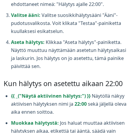
ehdottaneet nimeä: "Hälytys ajalle 22:00".
Valitse ääni:
Valitse suosikkihälytysääni "Ääni"-
pudotusvalikosta. Voit klikata "Testaa"-painiketta
kuullaksesi esikatselun.
Aseta hälytys:
Klikkaa "Aseta hälytys"-painiketta.
Näyttö muuttuu näyttämään asetetun hälytysaikasi
ja laskurin. Jos hälytys on jo asetettu, tämä painike
päivittää sen.
Kun hälytys on asetettu aikaan 22:00
{{ _("Näytä aktiivinen hälytys:") }}
Näytöllä näkyy
aktiivisen hälytyksen nimi ja
22:00
sekä jäljellä oleva
aika ennen soittoa.
Muokkaa hälytystä:
Jos haluat muuttaa aktiivisen
hälytyksen aikaa, etikettiä tai ääntä, säädä vain