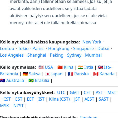
merkintä, ääni) tallennetaan selaimeesi. Jos suljet ja
avaat välilehden uudelleen, se yrittää ladata
aktiivisen hälytyksen uudelleen, jos se ei ole vielä
mennyt ohi tai ei ole tällä hetkellä soimassa.
Kello nyt sisällä näissä kaupungeissa:
New York
·
Lontoo
·
Tokio
·
Pariisi
·
Hongkong
·
Singapore
·
Dubai
·
Los Angeles
·
Shanghai
·
Peking
·
Sydney
·
Mumbai
Kello nyt maissa:
🇺🇸 USA
|
🇨🇳 Kiina
|
🇮🇳 Intia
|
🇬🇧 Iso-
Britannia
|
🇩🇪 Saksa
|
🇯🇵 Japani
|
🇫🇷 Ranska
|
🇨🇦 Kanada
|
🇦🇺 Australia
|
🇧🇷 Brasilia
|
Kello nyt
aikavyöhykkeet
:
UTC
|
GMT
|
CET
|
PST
|
MST
|
CST
|
EST
|
EET
|
IST
|
Kiina (CST)
|
JST
|
AEST
|
SAST
|
MSK
|
NZST
|
Ilmainen
widgetit
verkkovastaaville:
Ilmainen