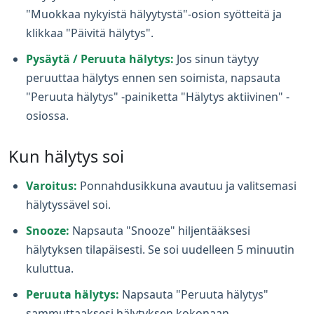
"Muokkaa nykyistä hälyytystä"-osion syötteitä ja
klikkaa "Päivitä hälytys".
Pysäytä / Peruuta hälytys:
Jos sinun täytyy
peruuttaa hälytys ennen sen soimista, napsauta
"Peruuta hälytys" -painiketta "Hälytys aktiivinen" -
osiossa.
Kun hälytys soi
Varoitus:
Ponnahdusikkuna avautuu ja valitsemasi
hälytyssävel soi.
Snooze:
Napsauta "Snooze" hiljentääksesi
hälytyksen tilapäisesti. Se soi uudelleen 5 minuutin
kuluttua.
Peruuta hälytys:
Napsauta "Peruuta hälytys"
sammuttaaksesi hälytyksen kokonaan.