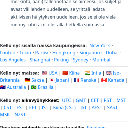
merkintä, ääni) tallennetaan selaimeesi. Jos suljet ja
avaat välilehden uudelleen, se yrittää ladata
aktiivisen hälytyksen uudelleen, jos se ei ole vielä
mennyt ohi tai ei ole tällä hetkellä soimassa.
Kello nyt sisällä näissä kaupungeissa:
New York
·
Lontoo
·
Tokio
·
Pariisi
·
Hongkong
·
Singapore
·
Dubai
·
Los Angeles
·
Shanghai
·
Peking
·
Sydney
·
Mumbai
Kello nyt maissa:
🇺🇸 USA
|
🇨🇳 Kiina
|
🇮🇳 Intia
|
🇬🇧 Iso-
Britannia
|
🇩🇪 Saksa
|
🇯🇵 Japani
|
🇫🇷 Ranska
|
🇨🇦 Kanada
|
🇦🇺 Australia
|
🇧🇷 Brasilia
|
Kello nyt
aikavyöhykkeet
:
UTC
|
GMT
|
CET
|
PST
|
MST
|
CST
|
EST
|
EET
|
IST
|
Kiina (CST)
|
JST
|
AEST
|
SAST
|
MSK
|
NZST
|
Ilmainen
widgetit
verkkovastaaville:
Ilmainen