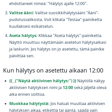
ehdottaneet nimeä: "Hälytys ajalle 12:00".
Valitse ääni:
Valitse suosikkihälytysääni "Ääni"-
pudotusvalikosta. Voit klikata "Testaa"-painiketta
kuullaksesi esikatselun.
Aseta hälytys:
Klikkaa "Aseta hälytys"-painiketta.
Näyttö muuttuu näyttämään asetetun hälytysaikasi
ja laskurin. Jos hälytys on jo asetettu, tämä painike
päivittää sen.
Kun hälytys on asetettu aikaan 12:00
{{ _("Näytä aktiivinen hälytys:") }}
Näytöllä näkyy
aktiivisen hälytyksen nimi ja
12:00
sekä jäljellä oleva
aika ennen soittoa.
Muokkaa hälytystä:
Jos haluat muuttaa aktiivisen
hälytyksen aikaa, etikettiä tai ääntä, säädä vain