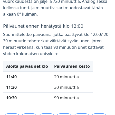
vuorokaudesta on jäljellä 720 minuuttia. Analogisessa
kellossa tunti- ja minuuttiviisari muodostavat tähän
aikaan 0° kulman.
Päiväunet ennen herätystä klo 12:00
Suunnitteletko päiväunia, jotka päättyvät klo 12:00? 20–
30 minuutin tehotorkut välttävät syvän unen, joten
heräät virkeänä, kun taas 90 minuutin unet kattavat
yhden kokonaisen unisyklin:
Aloita päiväunet klo
Päiväunien kesto
11:40
20 minuuttia
11:30
30 minuuttia
10:30
90 minuuttia