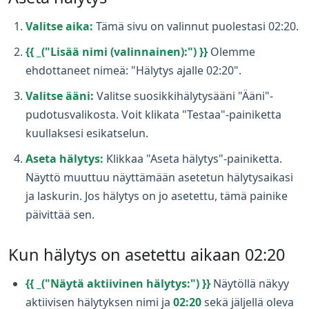
Valitse aika:
Tämä sivu on valinnut puolestasi 02:20.
{{ _("Lisää nimi (valinnainen):") }}
Olemme
ehdottaneet nimeä: "Hälytys ajalle 02:20".
Valitse ääni:
Valitse suosikkihälytysääni "Ääni"-
pudotusvalikosta. Voit klikata "Testaa"-painiketta
kuullaksesi esikatselun.
Aseta hälytys:
Klikkaa "Aseta hälytys"-painiketta.
Näyttö muuttuu näyttämään asetetun hälytysaikasi
ja laskurin. Jos hälytys on jo asetettu, tämä painike
päivittää sen.
Kun hälytys on asetettu aikaan 02:20
{{ _("Näytä aktiivinen hälytys:") }}
Näytöllä näkyy
aktiivisen hälytyksen nimi ja
02:20
sekä jäljellä oleva