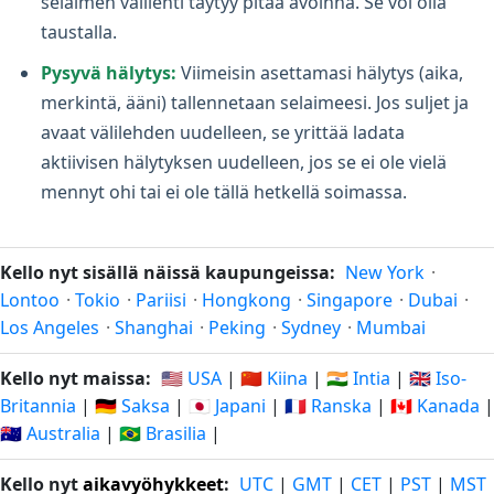
selaimen välilehti täytyy pitää avoinna. Se voi olla
taustalla.
Pysyvä hälytys:
Viimeisin asettamasi hälytys (aika,
merkintä, ääni) tallennetaan selaimeesi. Jos suljet ja
avaat välilehden uudelleen, se yrittää ladata
aktiivisen hälytyksen uudelleen, jos se ei ole vielä
mennyt ohi tai ei ole tällä hetkellä soimassa.
Kello nyt sisällä näissä kaupungeissa:
New York
·
Lontoo
·
Tokio
·
Pariisi
·
Hongkong
·
Singapore
·
Dubai
·
Los Angeles
·
Shanghai
·
Peking
·
Sydney
·
Mumbai
Kello nyt maissa:
🇺🇸 USA
|
🇨🇳 Kiina
|
🇮🇳 Intia
|
🇬🇧 Iso-
Britannia
|
🇩🇪 Saksa
|
🇯🇵 Japani
|
🇫🇷 Ranska
|
🇨🇦 Kanada
|
🇦🇺 Australia
|
🇧🇷 Brasilia
|
Kello nyt
aikavyöhykkeet
:
UTC
|
GMT
|
CET
|
PST
|
MST