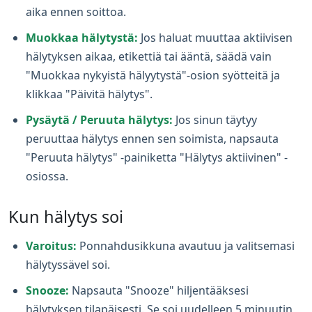
aika ennen soittoa.
Muokkaa hälytystä:
Jos haluat muuttaa aktiivisen
hälytyksen aikaa, etikettiä tai ääntä, säädä vain
"Muokkaa nykyistä hälyytystä"-osion syötteitä ja
klikkaa "Päivitä hälytys".
Pysäytä / Peruuta hälytys:
Jos sinun täytyy
peruuttaa hälytys ennen sen soimista, napsauta
"Peruuta hälytys" -painiketta "Hälytys aktiivinen" -
osiossa.
Kun hälytys soi
Varoitus:
Ponnahdusikkuna avautuu ja valitsemasi
hälytyssävel soi.
Snooze:
Napsauta "Snooze" hiljentääksesi
hälytyksen tilapäisesti. Se soi uudelleen 5 minuutin