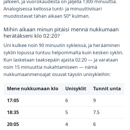
jälkeen, ja vuorokaudesta on jäljellä 1300 minuuttia.
Analogisessa kellossa tunti- ja minuuttiviisari
muodostavat tähän aikaan 50° kulman.
Mihin aikaan minun pitäisi mennä nukkumaan
herätäkseni klo 02:20?
Uni kulkee noin 90 minuutin sykleissä, ja herääminen
syklin lopussa tuntuu helpommalta kuin kesken syklin.
Kun lasketaan taaksepäin ajasta 02:20 — ja varataan
noin 15 minuuttia nukahtamiseen — nämä
nukkumaanmenoajat osuvat täysiin unisykleihin:
Mene nukkumaan klo
Unisyklit
Tunnit unta
17:05
6
9
18:35
5
7.5
20:05
4
6