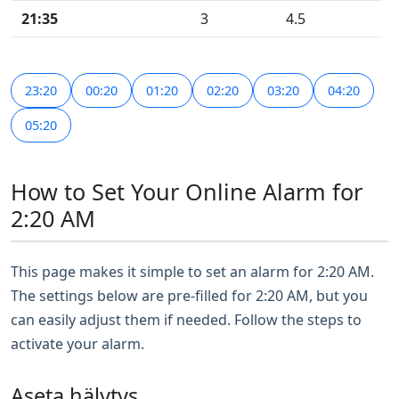
21:35
3
4.5
23:20
00:20
01:20
02:20
03:20
04:20
05:20
How to Set Your Online Alarm for
2:20 AM
This page makes it simple to set an alarm for 2:20 AM.
The settings below are pre-filled for 2:20 AM, but you
can easily adjust them if needed. Follow the steps to
activate your alarm.
Aseta hälytys