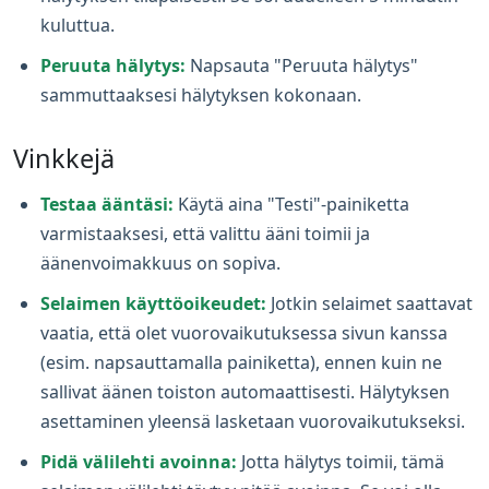
kuluttua.
Peruuta hälytys:
Napsauta "Peruuta hälytys"
sammuttaaksesi hälytyksen kokonaan.
Vinkkejä
Testaa ääntäsi:
Käytä aina "Testi"-painiketta
varmistaaksesi, että valittu ääni toimii ja
äänenvoimakkuus on sopiva.
Selaimen käyttöoikeudet:
Jotkin selaimet saattavat
vaatia, että olet vuorovaikutuksessa sivun kanssa
(esim. napsauttamalla painiketta), ennen kuin ne
sallivat äänen toiston automaattisesti. Hälytyksen
asettaminen yleensä lasketaan vuorovaikutukseksi.
Pidä välilehti avoinna:
Jotta hälytys toimii, tämä