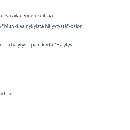
 oleva aika ennen soittoa.
ain "Muokkaa nykyistä hälyytystä"-osion
uta hälytys" -painiketta "Hälytys
uttua.