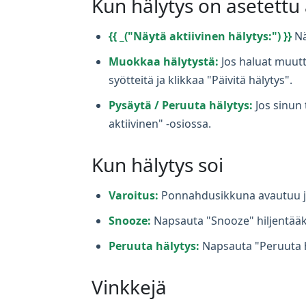
Kun hälytys on asetettu
{{ _("Näytä aktiivinen hälytys:") }}
Nä
Muokkaa hälytystä:
Jos haluat muutta
syötteitä ja klikkaa "Päivitä hälytys".
Pysäytä / Peruuta hälytys:
Jos sinun 
aktiivinen" -osiossa.
Kun hälytys soi
Varoitus:
Ponnahdusikkuna avautuu ja 
Snooze:
Napsauta "Snooze" hiljentääkse
Peruuta hälytys:
Napsauta "Peruuta 
Vinkkejä