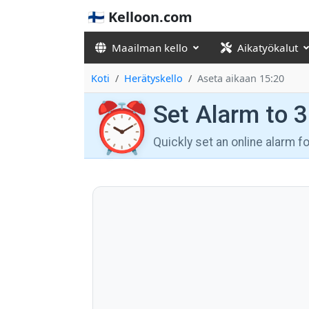
🇫🇮 Kelloon.com
Maailman kello
Aikatyökalut
Koti
Herätyskello
Aseta aikaan 15:20
⏰
Set Alarm to 
Quickly set an online alarm 