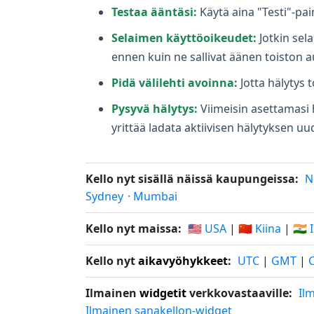
Testaa ääntäsi:
Käytä aina "Testi"-pai
Selaimen käyttöoikeudet:
Jotkin sel
ennen kuin ne sallivat äänen toiston 
Pidä välilehti avoinna:
Jotta hälytys t
Pysyvä hälytys:
Viimeisin asettamasi h
yrittää ladata aktiivisen hälytyksen uud
Kello nyt sisällä näissä kaupungeissa:
N
Sydney
·
Mumbai
Kello nyt maissa:
🇺🇸 USA
|
🇨🇳 Kiina
|
🇮🇳 
Kello nyt
aikavyöhykkeet
:
UTC
|
GMT
|
Ilmainen
widgetit
verkkovastaaville:
Il
Ilmainen sanakellon-widget