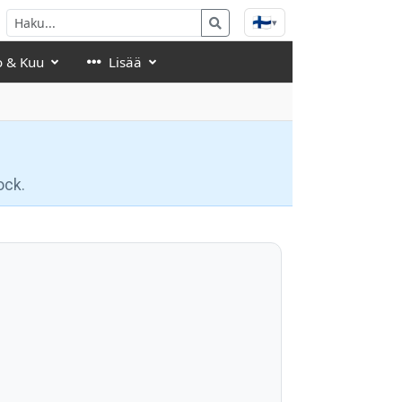
🇫🇮
▾
o & Kuu
Lisää
ock.