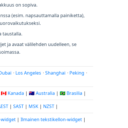
makkuus on sopiva.
anssa (esim. napsauttamalla painiketta),
vuorovaikutukseksi.
a taustalla.
jet ja avaat välilehden uudelleen, se
ä soimassa.
Dubai
·
Los Angeles
·
Shanghai
·
Peking
·
|
🇨🇦 Kanada
|
🇦🇺 Australia
|
🇧🇷 Brasilia
|
AEST
|
SAST
|
MSK
|
NZST
|
o-widget
|
Ilmainen tekstikellon-widget
|