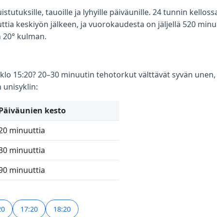
tutuksille, tauoille ja lyhyille päiväunille. 24 tunnin kellos
tia keskiyön jälkeen, ja vuorokaudesta on jäljellä 520 minuu
n 20° kulman.
 klo 15:20? 20–30 minuutin tehotorkut välttävät syvän unen,
unisyklin:
Päiväunien kesto
20 minuuttia
30 minuuttia
90 minuuttia
20
17:20
18:20