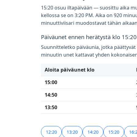
15:20 osuu iltapäivään — suosittu aika muis
kellossa se on 3:20 PM. Aika on 920 minuut
minuuttiviisari muodostavat tähän aikaa
Päiväunet ennen herätystä klo 15:20
Suunnitteletko päiväunia, jotka päättyvät
minuutin unet kattavat yhden kokonaisen 
Aloita päiväunet klo
15:00
14:50
13:50
12:20
13:20
14:20
15:20
16: