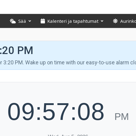
Sää
Kalenteri ja tapahtumat
Aurink
3:20 PM
for 3:20 PM. Wake up on time with our easy-to-use alarm cl
09:57:09
PM