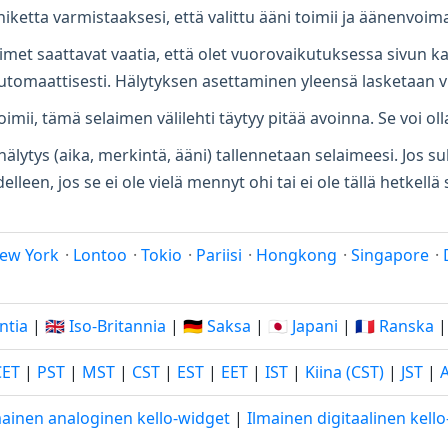
niketta varmistaaksesi, että valittu ääni toimii ja äänenvoi
aimet saattavat vaatia, että olet vuorovaikutuksessa sivun k
automaattisesti. Hälytyksen asettaminen yleensä lasketaan 
oimii, tämä selaimen välilehti täytyy pitää avoinna. Se voi oll
älytys (aika, merkintä, ääni) tallennetaan selaimeesi. Jos sul
elleen, jos se ei ole vielä mennyt ohi tai ei ole tällä hetkell
ew York
·
Lontoo
·
Tokio
·
Pariisi
·
Hongkong
·
Singapore
·
Intia
|
🇬🇧 Iso-Britannia
|
🇩🇪 Saksa
|
🇯🇵 Japani
|
🇫🇷 Ranska
CET
|
PST
|
MST
|
CST
|
EST
|
EET
|
IST
|
Kiina (CST)
|
JST
|
mainen analoginen kello-widget
|
Ilmainen digitaalinen kell