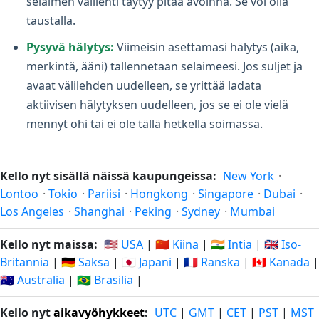
selaimen välilehti täytyy pitää avoinna. Se voi olla
taustalla.
Pysyvä hälytys:
Viimeisin asettamasi hälytys (aika,
merkintä, ääni) tallennetaan selaimeesi. Jos suljet ja
avaat välilehden uudelleen, se yrittää ladata
aktiivisen hälytyksen uudelleen, jos se ei ole vielä
mennyt ohi tai ei ole tällä hetkellä soimassa.
Kello nyt sisällä näissä kaupungeissa:
New York
·
Lontoo
·
Tokio
·
Pariisi
·
Hongkong
·
Singapore
·
Dubai
·
Los Angeles
·
Shanghai
·
Peking
·
Sydney
·
Mumbai
Kello nyt maissa:
🇺🇸 USA
|
🇨🇳 Kiina
|
🇮🇳 Intia
|
🇬🇧 Iso-
Britannia
|
🇩🇪 Saksa
|
🇯🇵 Japani
|
🇫🇷 Ranska
|
🇨🇦 Kanada
|
🇦🇺 Australia
|
🇧🇷 Brasilia
|
Kello nyt
aikavyöhykkeet
:
UTC
|
GMT
|
CET
|
PST
|
MST