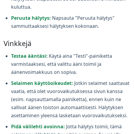
kuluttua.
Peruuta hälytys:
Napsauta "Peruuta hälytys"
sammuttaaksesi hälytyksen kokonaan.
Vinkkejä
Testaa ääntäsi:
Käytä aina "Testi"-painiketta
varmistaaksesi, että valittu ääni toimii ja
äänenvoimakkuus on sopiva.
Selaimen käyttöoikeudet:
Jotkin selaimet saattavat
vaatia, että olet vuorovaikutuksessa sivun kanssa
(esim. napsauttamalla painiketta), ennen kuin ne
sallivat äänen toiston automaattisesti. Hälytyksen
asettaminen yleensä lasketaan vuorovaikutukseksi.
Pidä välilehti avoinna:
Jotta hälytys toimii, tämä