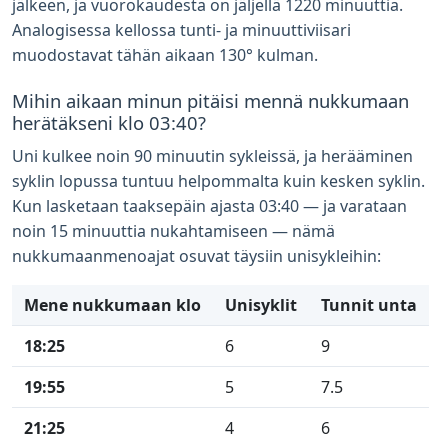
jälkeen, ja vuorokaudesta on jäljellä 1220 minuuttia.
Analogisessa kellossa tunti- ja minuuttiviisari
muodostavat tähän aikaan 130° kulman.
Mihin aikaan minun pitäisi mennä nukkumaan
herätäkseni klo 03:40?
Uni kulkee noin 90 minuutin sykleissä, ja herääminen
syklin lopussa tuntuu helpommalta kuin kesken syklin.
Kun lasketaan taaksepäin ajasta 03:40 — ja varataan
noin 15 minuuttia nukahtamiseen — nämä
nukkumaanmenoajat osuvat täysiin unisykleihin:
Mene nukkumaan klo
Unisyklit
Tunnit unta
18:25
6
9
19:55
5
7.5
21:25
4
6