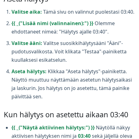
Valitse aika:
Tämä sivu on valinnut puolestasi 03:40.
{{ _("Lisää nimi (valinnainen):") }}
Olemme
ehdottaneet nimeä: "Hälytys ajalle 03:40".
Valitse ääni:
Valitse suosikkihälytysääni "Ääni"-
pudotusvalikosta. Voit klikata "Testaa"-painiketta
kuullaksesi esikatselun.
Aseta hälytys:
Klikkaa "Aseta hälytys"-painiketta.
Näyttö muuttuu näyttämään asetetun hälytysaikasi
ja laskurin. Jos hälytys on jo asetettu, tämä painike
päivittää sen.
Kun hälytys on asetettu aikaan 03:40
{{ _("Näytä aktiivinen hälytys:") }}
Näytöllä näkyy
aktiivisen hälytyksen nimi ja
03:40
sekä jäljellä oleva