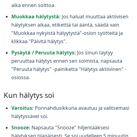
aika ennen soittoa.
Muokkaa hälytystä:
Jos haluat muuttaa aktiivisen
hälytyksen aikaa, etikettiä tai ääntä, säädä vain
"Muokkaa nykyistä hälyytystä"-osion syötteitä ja
klikkaa "Päivitä hälytys".
Pysäytä / Peruuta hälytys:
Jos sinun täytyy
peruuttaa hälytys ennen sen soimista, napsauta
"Peruuta hälytys" -painiketta "Hälytys aktiivinen" -
osiossa.
Kun hälytys soi
Varoitus:
Ponnahdusikkuna avautuu ja valitsemasi
hälytyssävel soi.
Snooze:
Napsauta "Snooze" hiljentääksesi
hälytyksen tilapäisesti. Se soi uudelleen 5 minuutin