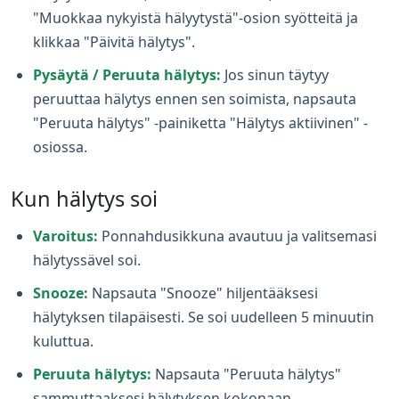
"Muokkaa nykyistä hälyytystä"-osion syötteitä ja
klikkaa "Päivitä hälytys".
Pysäytä / Peruuta hälytys:
Jos sinun täytyy
peruuttaa hälytys ennen sen soimista, napsauta
"Peruuta hälytys" -painiketta "Hälytys aktiivinen" -
osiossa.
Kun hälytys soi
Varoitus:
Ponnahdusikkuna avautuu ja valitsemasi
hälytyssävel soi.
Snooze:
Napsauta "Snooze" hiljentääksesi
hälytyksen tilapäisesti. Se soi uudelleen 5 minuutin
kuluttua.
Peruuta hälytys:
Napsauta "Peruuta hälytys"
sammuttaaksesi hälytyksen kokonaan.