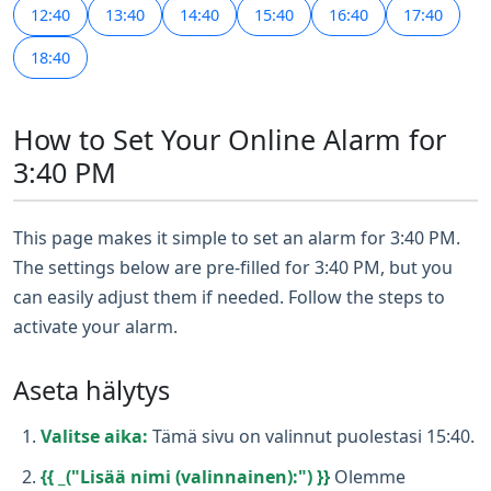
12:40
13:40
14:40
15:40
16:40
17:40
18:40
How to Set Your Online Alarm for
3:40 PM
This page makes it simple to set an alarm for 3:40 PM.
The settings below are pre-filled for 3:40 PM, but you
can easily adjust them if needed. Follow the steps to
activate your alarm.
Aseta hälytys
Valitse aika:
Tämä sivu on valinnut puolestasi 15:40.
{{ _("Lisää nimi (valinnainen):") }}
Olemme