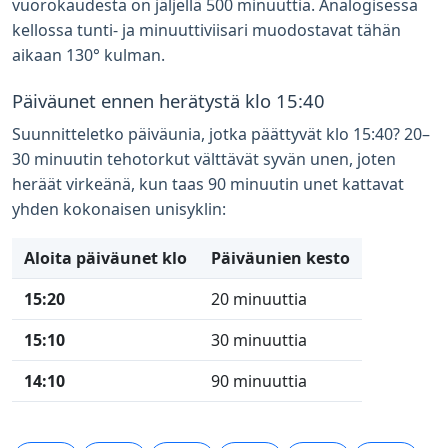
vuorokaudesta on jäljellä 500 minuuttia. Analogisessa
kellossa tunti- ja minuuttiviisari muodostavat tähän
aikaan 130° kulman.
Päiväunet ennen herätystä klo 15:40
Suunnitteletko päiväunia, jotka päättyvät klo 15:40? 20–
30 minuutin tehotorkut välttävät syvän unen, joten
heräät virkeänä, kun taas 90 minuutin unet kattavat
yhden kokonaisen unisyklin:
Aloita päiväunet klo
Päiväunien kesto
15:20
20 minuuttia
15:10
30 minuuttia
14:10
90 minuuttia