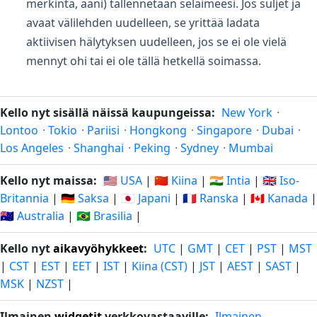
merkintä, ääni) tallennetaan selaimeesi. Jos suljet ja
avaat välilehden uudelleen, se yrittää ladata
aktiivisen hälytyksen uudelleen, jos se ei ole vielä
mennyt ohi tai ei ole tällä hetkellä soimassa.
Kello nyt sisällä näissä kaupungeissa:
New York
·
Lontoo
·
Tokio
·
Pariisi
·
Hongkong
·
Singapore
·
Dubai
·
Los Angeles
·
Shanghai
·
Peking
·
Sydney
·
Mumbai
Kello nyt maissa:
🇺🇸 USA
|
🇨🇳 Kiina
|
🇮🇳 Intia
|
🇬🇧 Iso-
Britannia
|
🇩🇪 Saksa
|
🇯🇵 Japani
|
🇫🇷 Ranska
|
🇨🇦 Kanada
|
🇦🇺 Australia
|
🇧🇷 Brasilia
|
Kello nyt
aikavyöhykkeet
:
UTC
|
GMT
|
CET
|
PST
|
MST
|
CST
|
EST
|
EET
|
IST
|
Kiina (CST)
|
JST
|
AEST
|
SAST
|
MSK
|
NZST
|
Ilmainen
widgetit
verkkovastaaville:
Ilmainen