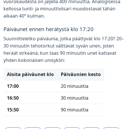
vuorokaudesta on jäljellä 400 minuuttia. Analogisessa
kellossa tunti- ja minuuttiviisari muodostavat tähän
aikaan 40° kulman.
Päiväunet ennen herätystä klo 17:20
Suunnitteletko päiväunia, jotka päättyvät klo 17:20? 20–
30 minuutin tehotorkut välttävät syvän unen, joten
heräät virkeänä, kun taas 90 minuutin unet kattavat
yhden kokonaisen unisyklin:
Aloita päiväunet klo
Päiväunien kesto
17:00
20 minuuttia
16:50
30 minuuttia
15:50
90 minuuttia