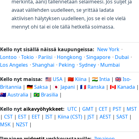
merkintä, ääni) tallennetaan selaimeesi. Jos suljet ja
avaat välilehden uudelleen, se yrittää ladata
aktiivisen hälytyksen uudelleen, jos se ei ole vielä
mennyt ohi tai ei ole tällä hetkellä soimassa.
Kello nyt sisällä näissä kaupungeissa:
New York
·
Lontoo
·
Tokio
·
Pariisi
·
Hongkong
·
Singapore
·
Dubai
·
Los Angeles
·
Shanghai
·
Peking
·
Sydney
·
Mumbai
Kello nyt maissa:
🇺🇸 USA
|
🇨🇳 Kiina
|
🇮🇳 Intia
|
🇬🇧 Iso-
Britannia
|
🇩🇪 Saksa
|
🇯🇵 Japani
|
🇫🇷 Ranska
|
🇨🇦 Kanada
|
🇦🇺 Australia
|
🇧🇷 Brasilia
|
Kello nyt
aikavyöhykkeet
:
UTC
|
GMT
|
CET
|
PST
|
MST
|
CST
|
EST
|
EET
|
IST
|
Kiina (CST)
|
JST
|
AEST
|
SAST
|
MSK
|
NZST
|
Ilmainen
widgetit
verkkovastaaville:
Ilmainen