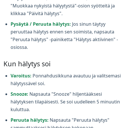
"Muokkaa nykyistä hälyytystä"-osion syötteitä ja
klikkaa "Päivitä hälytys".
Pysäytä / Peruuta hälytys:
Jos sinun täytyy
peruuttaa hälytys ennen sen soimista, napsauta
"Peruuta hälytys" -painiketta "Hälytys aktiivinen" -
osiossa.
Kun hälytys soi
Varoitus:
Ponnahdusikkuna avautuu ja valitsemasi
hälytyssävel soi.
Snooze:
Napsauta "Snooze" hiljentääksesi
hälytyksen tilapäisesti. Se soi uudelleen 5 minuutin
kuluttua.
Peruuta hälytys:
Napsauta "Peruuta hälytys"
sammuttaaksesi hälytyksen kokonaan.