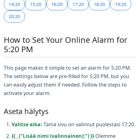
14:20
15:20
16:20
17:20
18:20
19:20
20:20
How to Set Your Online Alarm for
5:20 PM
This page makes it simple to set an alarm for 5:20 PM.
The settings below are pre-filled for 5:20 PM, but you
can easily adjust them if needed. Follow the steps to
activate your alarm.
Aseta hälytys
Valitse aika:
Tämä sivu on valinnut puolestasi 17:20.
{{ _("Lisää nimi (valinnainen):") }}
Olemme