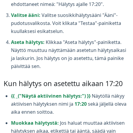
ehdottaneet nimeä: "Hälytys ajalle 17:20".
Valitse ääni:
Valitse suosikkihälytysääni "Ääni"-
pudotusvalikosta. Voit klikata "Testaa"-painiketta
kuullaksesi esikatselun.
Aseta hälytys:
Klikkaa "Aseta hälytys"-painiketta.
Näyttö muuttuu näyttämään asetetun hälytysaikasi
ja laskurin. Jos hälytys on jo asetettu, tämä painike
päivittää sen.
Kun hälytys on asetettu aikaan 17:20
{{ _("Näytä aktiivinen hälytys:") }}
Näytöllä näkyy
aktiivisen hälytyksen nimi ja
17:20
sekä jäljellä oleva
aika ennen soittoa.
Muokkaa hälytystä:
Jos haluat muuttaa aktiivisen
hälytyksen aikaa, etikettiä tai ääntä, säädä vain