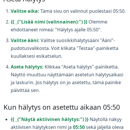
Valitse aika:
Tämä sivu on valinnut puolestasi 05:50.
{{ _("Lisää nimi (valinnainen):") }}
Olemme
ehdottaneet nimeä: "Hälytys ajalle 05:50".
Valitse ääni:
Valitse suosikkihälytysääni "Ääni"-
pudotusvalikosta. Voit klikata "Testaa"-painiketta
kuullaksesi esikatselun.
Aseta hälytys:
Klikkaa "Aseta hälytys"-painiketta.
Näyttö muuttuu näyttämään asetetun hälytysaikasi
ja laskurin. Jos hälytys on jo asetettu, tämä painike
päivittää sen.
Kun hälytys on asetettu aikaan 05:50
{{ _("Näytä aktiivinen hälytys:") }}
Näytöllä näkyy
aktiivisen hälytyksen nimi ja
05:50
sekä jäljellä oleva