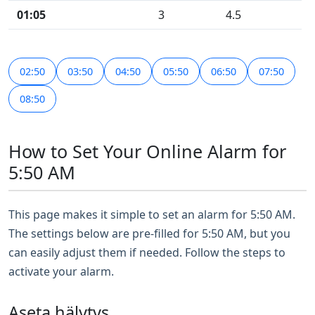
01:05
3
4.5
02:50
03:50
04:50
05:50
06:50
07:50
08:50
How to Set Your Online Alarm for
5:50 AM
This page makes it simple to set an alarm for 5:50 AM.
The settings below are pre-filled for 5:50 AM, but you
can easily adjust them if needed. Follow the steps to
activate your alarm.
Aseta hälytys