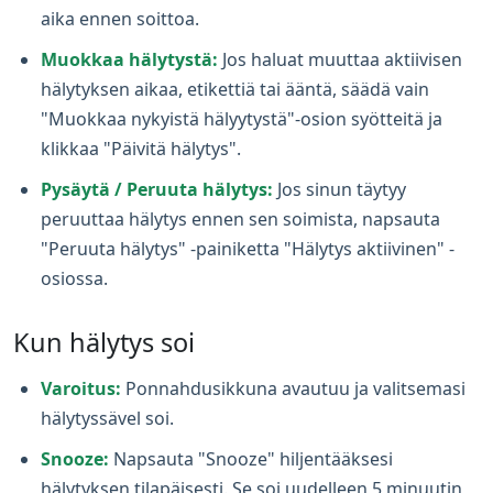
aika ennen soittoa.
Muokkaa hälytystä:
Jos haluat muuttaa aktiivisen
hälytyksen aikaa, etikettiä tai ääntä, säädä vain
"Muokkaa nykyistä hälyytystä"-osion syötteitä ja
klikkaa "Päivitä hälytys".
Pysäytä / Peruuta hälytys:
Jos sinun täytyy
peruuttaa hälytys ennen sen soimista, napsauta
"Peruuta hälytys" -painiketta "Hälytys aktiivinen" -
osiossa.
Kun hälytys soi
Varoitus:
Ponnahdusikkuna avautuu ja valitsemasi
hälytyssävel soi.
Snooze:
Napsauta "Snooze" hiljentääksesi
hälytyksen tilapäisesti. Se soi uudelleen 5 minuutin