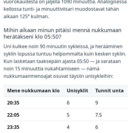
vuorokaudesta on jäljellä 1090 minuuttia. Analogisessa
kellossa tunti- ja minuuttiviisari muodostavat tähän
aikaan 125° kulman.
Mihin aikaan minun pitäisi mennä nukkumaan
herätäkseni klo 05:50?
Uni kulkee noin 90 minuutin sykleissä, ja herääminen
syklin lopussa tuntuu helpommalta kuin kesken syklin.
Kun lasketaan taaksepäin ajasta 05:50 — ja varataan
noin 15 minuuttia nukahtamiseen — nämä
nukkumaanmenoajat osuvat täysiin unisykleihin:
Mene nukkumaan klo
Unisyklit
Tunnit unta
20:35
6
9
22:05
5
7.5
23:35
4
6