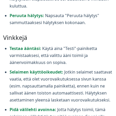
kuluttua.
Peruuta hälytys:
Napsauta "Peruuta hälytys"
sammuttaaksesi hälytyksen kokonaan.
Vinkkejä
Testaa ääntäsi:
Käytä aina "Testi"-painiketta
varmistaaksesi, että valittu ääni toimii ja
äänenvoimakkuus on sopiva.
Selaimen käyttöoikeudet:
Jotkin selaimet saattavat
vaatia, että olet vuorovaikutuksessa sivun kanssa
(esim. napsauttamalla painiketta), ennen kuin ne
sallivat äänen toiston automaattisesti. Hälytyksen
asettaminen yleensä lasketaan vuorovaikutukseksi.
Pidä välilehti avoinna:
Jotta hälytys toimii, tämä