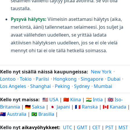
selaimen välilehti täytyy pitää avoinna. Se voi olla
taustalla.
Pysyvä hälytys:
Viimeisin asettamasi hälytys (aika,
merkintä, ääni) tallennetaan selaimeesi. Jos suljet ja
avaat välilehden uudelleen, se yrittää ladata
aktiivisen hälytyksen uudelleen, jos se ei ole vielä
mennyt ohi tai ei ole tällä hetkellä soimassa.
Kello nyt sisällä näissä kaupungeissa:
New York
·
Lontoo
·
Tokio
·
Pariisi
·
Hongkong
·
Singapore
·
Dubai
·
Los Angeles
·
Shanghai
·
Peking
·
Sydney
·
Mumbai
Kello nyt maissa:
🇺🇸 USA
|
🇨🇳 Kiina
|
🇮🇳 Intia
|
🇬🇧 Iso-
Britannia
|
🇩🇪 Saksa
|
🇯🇵 Japani
|
🇫🇷 Ranska
|
🇨🇦 Kanada
|
🇦🇺 Australia
|
🇧🇷 Brasilia
|
Kello nyt
aikavyöhykkeet
:
UTC
|
GMT
|
CET
|
PST
|
MST