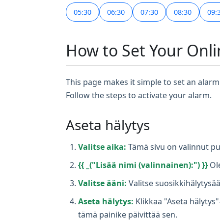
05:30
06:30
07:30
08:30
09:
How to Set Your Onli
This page makes it simple to set an alarm 
Follow the steps to activate your alarm.
Aseta hälytys
Valitse aika:
Tämä sivu on valinnut pu
{{ _("Lisää nimi (valinnainen):") }}
Ole
Valitse ääni:
Valitse suosikkihälytysää
Aseta hälytys:
Klikkaa "Aseta hälytys"
tämä painike päivittää sen.