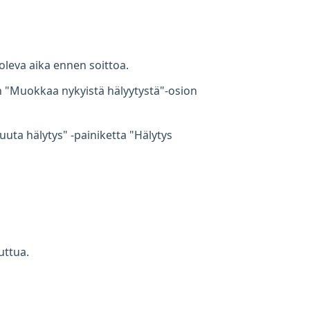
 oleva aika ennen soittoa.
ain "Muokkaa nykyistä hälyytystä"-osion
uta hälytys" -painiketta "Hälytys
uttua.