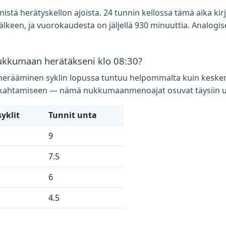
stä herätyskellon ajoista. 24 tunnin kellossa tämä aika kirj
lkeen, ja vuorokaudesta on jäljellä 930 minuuttia. Analogises
ukkumaan herätäkseni klo 08:30?
a herääminen syklin lopussa tuntuu helpommalta kuin kesken
nukahtamiseen — nämä nukkumaanmenoajat osuvat täysiin un
yklit
Tunnit unta
9
7.5
6
4.5