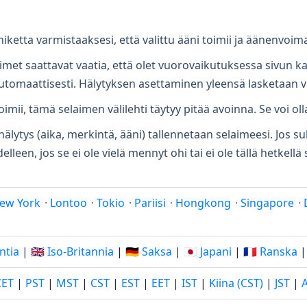
niketta varmistaaksesi, että valittu ääni toimii ja äänenvoi
aimet saattavat vaatia, että olet vuorovaikutuksessa sivun k
automaattisesti. Hälytyksen asettaminen yleensä lasketaan 
oimii, tämä selaimen välilehti täytyy pitää avoinna. Se voi oll
älytys (aika, merkintä, ääni) tallennetaan selaimeesi. Jos sul
elleen, jos se ei ole vielä mennyt ohi tai ei ole tällä hetkell
ew York
·
Lontoo
·
Tokio
·
Pariisi
·
Hongkong
·
Singapore
·
Intia
|
🇬🇧 Iso-Britannia
|
🇩🇪 Saksa
|
🇯🇵 Japani
|
🇫🇷 Ranska
CET
|
PST
|
MST
|
CST
|
EST
|
EET
|
IST
|
Kiina (CST)
|
JST
|