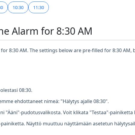
30
10:30
11:30
ne Alarm for 8:30 AM
for 8:30 AM. The settings below are pre-filled for 8:30 AM, 
olestasi 08:30.
mme ehdottaneet nimeä: "Hälytys ajalle 08:30".
ni "Ääni"-pudotusvalikosta. Voit klikata "Testaa"-painiketta 
-painiketta. Näyttö muuttuu näyttämään asetetun hälytysaikas