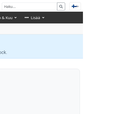
🇫🇮
▾
o & Kuu
Lisää
ock.