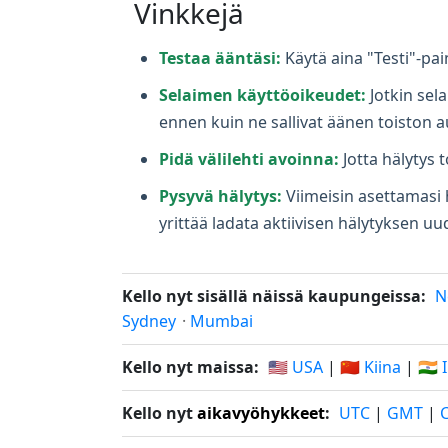
Vinkkejä
Testaa ääntäsi:
Käytä aina "Testi"-pai
Selaimen käyttöoikeudet:
Jotkin sel
ennen kuin ne sallivat äänen toiston 
Pidä välilehti avoinna:
Jotta hälytys t
Pysyvä hälytys:
Viimeisin asettamasi h
yrittää ladata aktiivisen hälytyksen uud
Kello nyt sisällä näissä kaupungeissa:
N
Sydney
·
Mumbai
Kello nyt maissa:
🇺🇸 USA
|
🇨🇳 Kiina
|
🇮🇳 
Kello nyt
aikavyöhykkeet
:
UTC
|
GMT
|