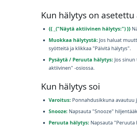
Kun hälytys on asetettu
{{ _("Näytä aktiivinen hälytys:") }}
Nä
Muokkaa hälytystä:
Jos haluat muutta
syötteitä ja klikkaa "Päivitä hälytys".
Pysäytä / Peruuta hälytys:
Jos sinun 
aktiivinen" -osiossa.
Kun hälytys soi
Varoitus:
Ponnahdusikkuna avautuu ja 
Snooze:
Napsauta "Snooze" hiljentääkse
Peruuta hälytys:
Napsauta "Peruuta 