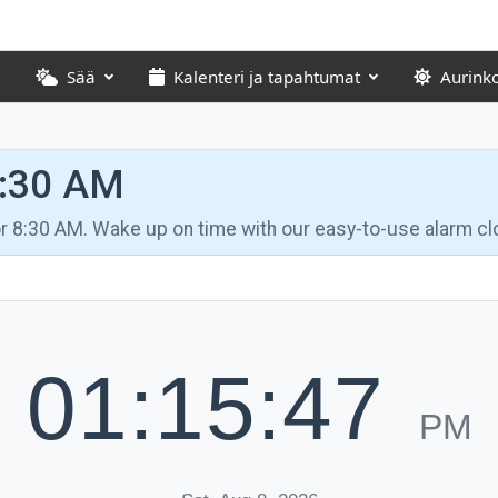
Sää
Kalenteri ja tapahtumat
Aurink
8:30 AM
for 8:30 AM. Wake up on time with our easy-to-use alarm cl
01:15:48
PM