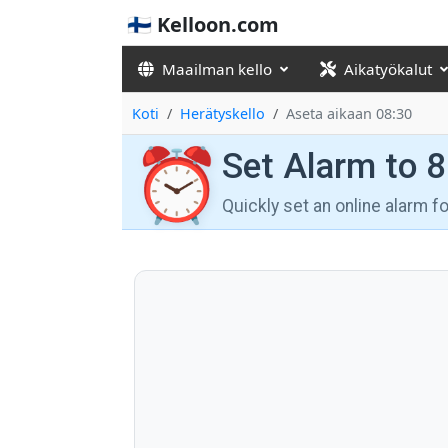
🇫🇮 Kelloon.com
Maailman kello
Aikatyökalut
Koti
Herätyskello
Aseta aikaan 08:30
⏰
Set Alarm to 
Quickly set an online alarm 