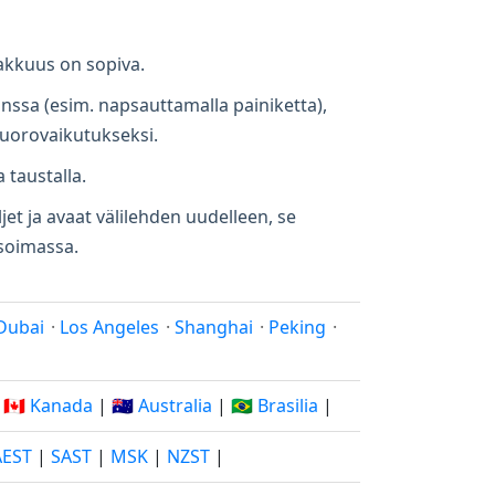
makkuus on sopiva.
anssa (esim. napsauttamalla painiketta),
vuorovaikutukseksi.
a taustalla.
jet ja avaat välilehden uudelleen, se
ä soimassa.
Dubai
·
Los Angeles
·
Shanghai
·
Peking
·
|
🇨🇦 Kanada
|
🇦🇺 Australia
|
🇧🇷 Brasilia
|
AEST
|
SAST
|
MSK
|
NZST
|