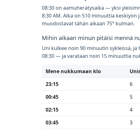
08:30 on aamuherätysaika — yksi yleisimmi
8:30 AM. Aika on 510 minuuttia keskiyön jä
muodostavat tähän aikaan 75° kulman.
Mihin aikaan minun pitäisi mennä n
Uni kulkee noin 90 minuutin sykleissä, j
08:30 — ja varataan noin 15 minuuttia 
Mene nukkumaan klo
Unis
23:15
6
00:45
5
02:15
4
03:45
3