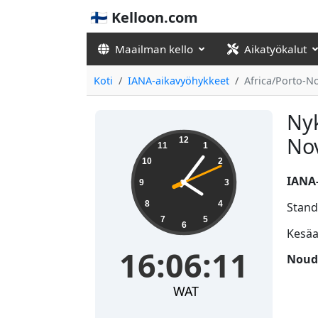
🇫🇮 Kelloon.com
Maailman kello
Aikatyökalut
Koti
IANA-aikavyöhykkeet
Africa/Porto-N
Nyk
16:06:11
No
12
11
1
10
2
IANA-
9
3
8
4
Stand
7
5
6
Kesäa
16:06:11
Nouda
WAT