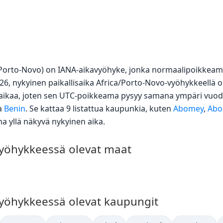
a/Porto-Novo) on IANA-aikavyöhyke, jonka normaalipoikkeam
26, nykyinen paikallisaika Africa/Porto-Novo-vyöhykkeellä 
aikaa, joten sen UTC-poikkeama pysyy samana ympäri vuod
a
Benin
. Se kattaa 9 listattua kaupunkia, kuten
Abomey
,
Abo
sama yllä näkyvä nykyinen aika.
vyöhykkeessä olevat maat
vyöhykkeessä olevat kaupungit