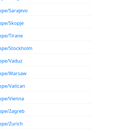
ope/Sarajevo
ope/Skopje
ope/Tirane
ope/Stockholm
ope/Vaduz
ope/Warsaw
ope/Vatican
ope/Vienna
ope/Zagreb
ope/Zurich