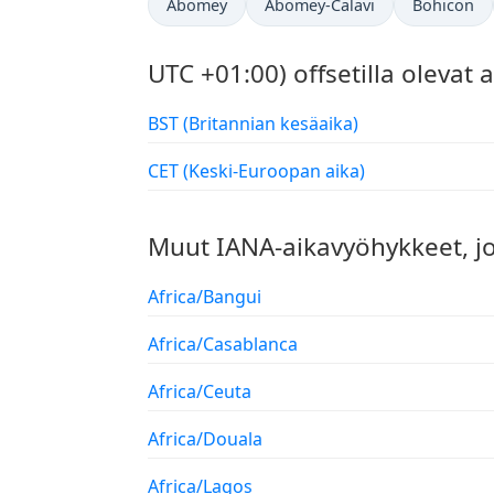
Abomey
Abomey-Calavi
Bohicon
UTC +01:00) offsetilla olevat
BST (Britannian kesäaika)
CET (Keski-Euroopan aika)
Muut IANA-aikavyöhykkeet, j
Africa/Bangui
Africa/Casablanca
Africa/Ceuta
Africa/Douala
Africa/Lagos