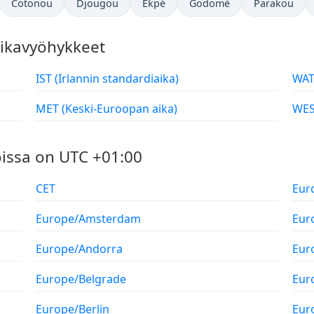
Cotonou
Djougou
Ekpé
Godomè
Parakou
 aikavyöhykkeet
IST (Irlannin standardiaika)
MET (Keski-Euroopan aika)
oissa on UTC +01:00
CET
Eur
Europe/Amsterdam
Eur
Europe/Andorra
Eur
Europe/Belgrade
Eur
Europe/Berlin
Eur