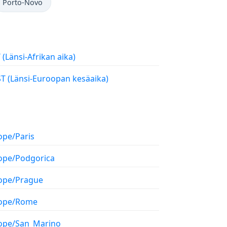
Porto-Novo
WAT (Länsi-Afrikan aika)
WEST (Länsi-Euroopan kesäaika)
ope/Paris
ope/Podgorica
ope/Prague
ope/Rome
ope/San_Marino