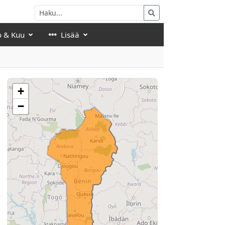
o & Kuu
Lisää
+
−