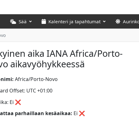
Sää
Kalenteri ja tapahtumat
Aurink
ovo
yinen aika IANA Africa/Porto-
vo aikavyöhykkeessä
nimi:
Africa/Porto-Novo
ard Offset: UTC +01:00
ika: Ei ❌
ttaa parhaillaan kesäaikaa:
Ei
❌