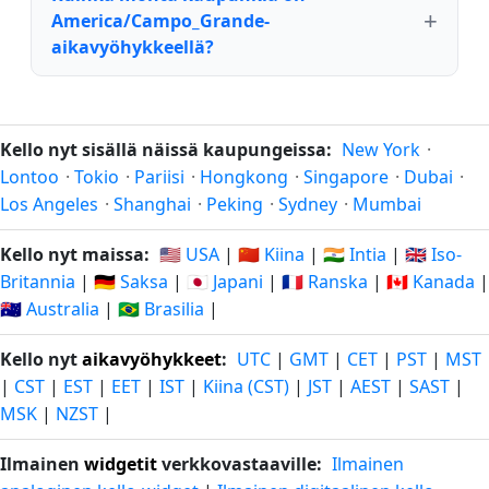
America/Campo_Grande-
aikavyöhykkeellä?
Kello nyt sisällä näissä kaupungeissa:
New York
·
Lontoo
·
Tokio
·
Pariisi
·
Hongkong
·
Singapore
·
Dubai
·
Los Angeles
·
Shanghai
·
Peking
·
Sydney
·
Mumbai
Kello nyt maissa:
🇺🇸 USA
|
🇨🇳 Kiina
|
🇮🇳 Intia
|
🇬🇧 Iso-
Britannia
|
🇩🇪 Saksa
|
🇯🇵 Japani
|
🇫🇷 Ranska
|
🇨🇦 Kanada
|
🇦🇺 Australia
|
🇧🇷 Brasilia
|
Kello nyt
aikavyöhykkeet
:
UTC
|
GMT
|
CET
|
PST
|
MST
|
CST
|
EST
|
EET
|
IST
|
Kiina (CST)
|
JST
|
AEST
|
SAST
|
MSK
|
NZST
|
Ilmainen
widgetit
verkkovastaaville:
Ilmainen