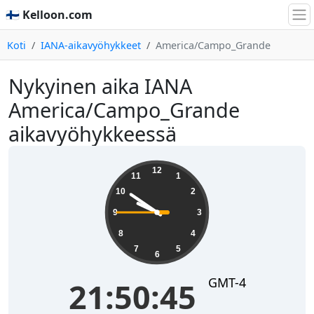
🇫🇮 Kelloon.com
Koti
IANA-aikavyöhykkeet
America/Campo_Grande
Nykyinen aika IANA
America/Campo_Grande
aikavyöhykkeessä
21:50:45
12
11
1
10
2
9
3
8
4
7
5
6
GMT-4
21:50:45