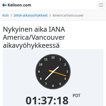
🇫🇮 Kelloon.com
Koti
IANA-aikavyöhykkeet
America/Vancouver
Nykyinen aika IANA
America/Vancouver
aikavyöhykkeessä
01:37:19
12
11
1
10
2
9
3
8
4
7
5
6
PDT
01:37:19