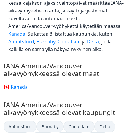
kesäaikajakson ajaksi; vaihtopäivät määrittää IANA-
aikavyöhyketietokanta, ja käyttöjärjestelmät
soveltavat niitä automaattisesti.
America/Vancouver-vyöhykettä käytetään maassa
Kanada
. Se kattaa 8 listattua kaupunkia, kuten
Abbotsford
,
Burnaby
,
Coquitlam
ja
Delta
, joilla
kaikilla on sama yllä näkyvä nykyinen aika.
IANA America/Vancouver
aikavyöhykkeessä olevat maat
🇨🇦 Kanada
IANA America/Vancouver
aikavyöhykkeessä olevat kaupungit
Abbotsford
Burnaby
Coquitlam
Delta