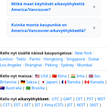
Mitkä maat käyttävät aikavyöhykettä
America/Vancouver?
Kuinka monta kaupunkia on
America/Vancouver-aikavyöhykkeellä?
Kello nyt sisällä näissä kaupungeissa:
New York
·
Lontoo
·
Tokio
·
Pariisi
·
Hongkong
·
Singapore
·
Dubai
·
Los Angeles
·
Shanghai
·
Peking
·
Sydney
·
Mumbai
Kello nyt maissa:
🇺🇸 USA
|
🇨🇳 Kiina
|
🇮🇳 Intia
|
🇬🇧 Iso-
Britannia
|
🇩🇪 Saksa
|
🇯🇵 Japani
|
🇫🇷 Ranska
|
🇨🇦 Kanada
|
🇦🇺 Australia
|
🇧🇷 Brasilia
|
Kello nyt
aikavyöhykkeet
:
UTC
|
GMT
|
CET
|
PST
|
MST
|
CST
|
EST
|
EET
|
IST
|
Kiina (CST)
|
JST
|
AEST
|
SAST
|