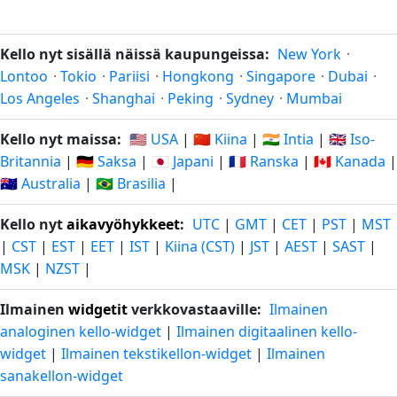
Kello nyt sisällä näissä kaupungeissa:
New York
·
Lontoo
·
Tokio
·
Pariisi
·
Hongkong
·
Singapore
·
Dubai
·
Los Angeles
·
Shanghai
·
Peking
·
Sydney
·
Mumbai
Kello nyt maissa:
🇺🇸 USA
|
🇨🇳 Kiina
|
🇮🇳 Intia
|
🇬🇧 Iso-
Britannia
|
🇩🇪 Saksa
|
🇯🇵 Japani
|
🇫🇷 Ranska
|
🇨🇦 Kanada
|
🇦🇺 Australia
|
🇧🇷 Brasilia
|
Kello nyt
aikavyöhykkeet
:
UTC
|
GMT
|
CET
|
PST
|
MST
|
CST
|
EST
|
EET
|
IST
|
Kiina (CST)
|
JST
|
AEST
|
SAST
|
MSK
|
NZST
|
Ilmainen
widgetit
verkkovastaaville:
Ilmainen
analoginen kello-widget
|
Ilmainen digitaalinen kello-
widget
|
Ilmainen tekstikellon-widget
|
Ilmainen
sanakellon-widget