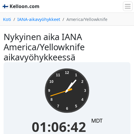
🇫🇮 Kelloon.com
Koti
IANA-aikavyöhykkeet
America/Yellowknife
Nykyinen aika IANA
America/Yellowknife
aikavyöhykkeessä
01:06:42
12
11
1
10
2
9
3
8
4
7
5
6
MDT
01:06:42