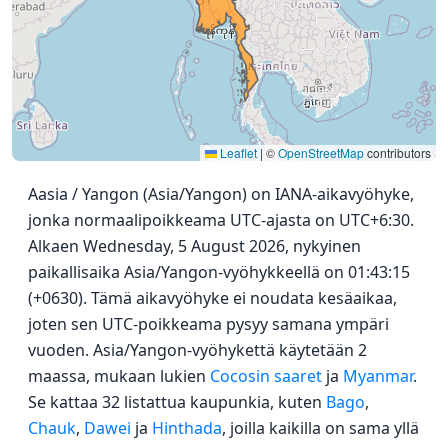
Leaflet
|
©
OpenStreetMap
contributors
Aasia / Yangon (Asia/Yangon) on IANA-aikavyöhyke,
jonka normaalipoikkeama UTC-ajasta on UTC+6:30.
Alkaen Wednesday, 5 August 2026, nykyinen
paikallisaika Asia/Yangon-vyöhykkeellä on 01:43:15
(+0630). Tämä aikavyöhyke ei noudata kesäaikaa,
joten sen UTC-poikkeama pysyy samana ympäri
vuoden. Asia/Yangon-vyöhykettä käytetään 2
maassa, mukaan lukien
Cocosin saaret
ja
Myanmar
.
Se kattaa 32 listattua kaupunkia, kuten
Bago
,
Chauk
,
Dawei
ja
Hinthada
, joilla kaikilla on sama yllä