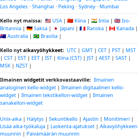
Los Angeles
·
Shanghai
·
Peking
·
Sydney
·
Mumbai
Kello nyt maissa:
🇺🇸 USA
|
🇨🇳 Kiina
|
🇮🇳 Intia
|
🇬🇧 Iso-
Britannia
|
🇩🇪 Saksa
|
🇯🇵 Japani
|
🇫🇷 Ranska
|
🇨🇦 Kanada
|
🇦🇺 Australia
|
🇧🇷 Brasilia
|
Kello nyt
aikavyöhykkeet
:
UTC
|
GMT
|
CET
|
PST
|
MST
|
CST
|
EST
|
EET
|
IST
|
Kiina (CST)
|
JST
|
AEST
|
SAST
|
MSK
|
NZST
|
Ilmainen
widgetit
verkkovastaaville:
Ilmainen
analoginen kello-widget
|
Ilmainen digitaalinen kello-
widget
|
Ilmainen tekstikellon-widget
|
Ilmainen
sanakellon-widget
Unix-aika
|
Hälytys
|
Sekuntikello
|
Ajastin
|
Monitimeri
|
Lisää aika-työkaluja
|
Laskenta-ajatukset
|
Aikavyöhykkeen
muunnin
|
Päivämäärän muunnin