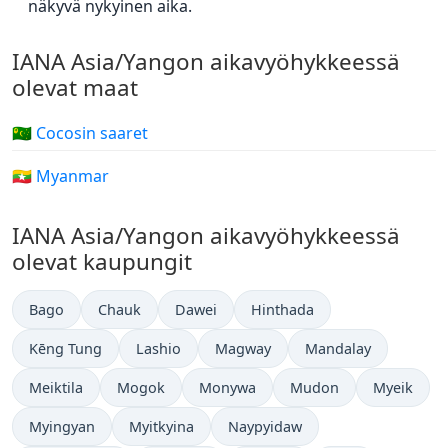
näkyvä nykyinen aika.
IANA Asia/Yangon aikavyöhykkeessä
olevat maat
🇨🇨 Cocosin saaret
🇲🇲 Myanmar
IANA Asia/Yangon aikavyöhykkeessä
olevat kaupungit
Bago
Chauk
Dawei
Hinthada
Kēng Tung
Lashio
Magway
Mandalay
Meiktila
Mogok
Monywa
Mudon
Myeik
Myingyan
Myitkyina
Naypyidaw