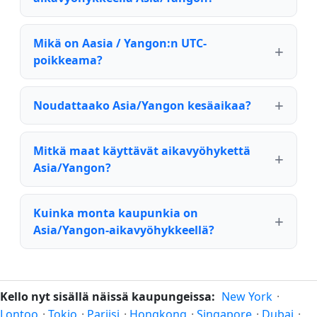
Mikä on Aasia / Yangon:n UTC-
poikkeama?
Noudattaako Asia/Yangon kesäaikaa?
Mitkä maat käyttävät aikavyöhykettä
Asia/Yangon?
Kuinka monta kaupunkia on
Asia/Yangon-aikavyöhykkeellä?
Kello nyt sisällä näissä kaupungeissa:
New York
·
Lontoo
·
Tokio
·
Pariisi
·
Hongkong
·
Singapore
·
Dubai
·