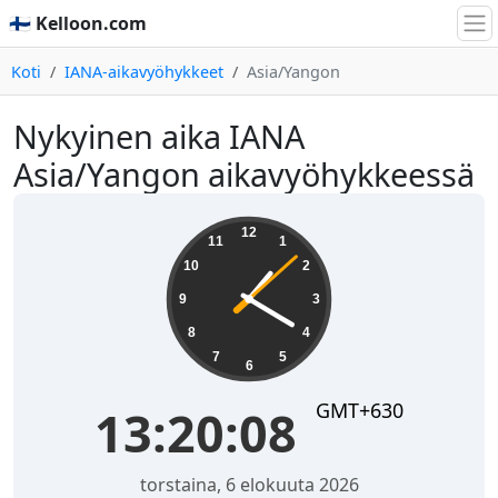
🇫🇮 Kelloon.com
Koti
IANA-aikavyöhykkeet
Asia/Yangon
Nykyinen aika IANA
Asia/Yangon aikavyöhykkeessä
13:20:09
12
11
1
10
2
9
3
8
4
7
5
6
GMT+630
13:20:09
torstaina, 6 elokuuta 2026