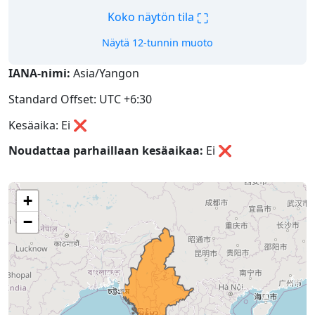
⛶
Koko näytön tila
Näytä 12-tunnin muoto
IANA-nimi:
Asia/Yangon
Standard Offset: UTC +6:30
Kesäaika: Ei ❌
Noudattaa parhaillaan kesäaikaa:
Ei
❌
+
−