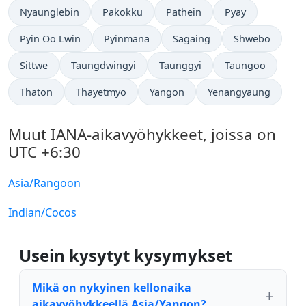
Nyaunglebin
Pakokku
Pathein
Pyay
Pyin Oo Lwin
Pyinmana
Sagaing
Shwebo
Sittwe
Taungdwingyi
Taunggyi
Taungoo
Thaton
Thayetmyo
Yangon
Yenangyaung
Muut IANA-aikavyöhykkeet, joissa on
UTC +6:30
Asia/Rangoon
Indian/Cocos
Usein kysytyt kysymykset
Mikä on nykyinen kellonaika
aikavyöhykkeellä Asia/Yangon?