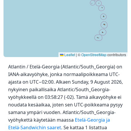
Leaflet
|
©
OpenStreetMap
contributors
Atlantin / Etelä-Georgia (Atlantic/South_Georgia) on
IANA-aikavyöhyke, jonka normaalipoikkeama UTC-
ajasta on UTC−02:00. Alkaen Sunday, 9 August 2026,
nykyinen paikallisaika Atlantic/South_Georgia-
vyöhykkeellä on 03:58:27 (-02). Tämä aikavyöhyke ei
noudata kesäaikaa, joten sen UTC-poikkeama pysyy
samana ympäri vuoden. Atlantic/South_Georgia-
vyöhykettä käytetään maassa
Etelä-Georgia ja
Etelä-Sandwichin saaret
. Se kattaa 1 listattua