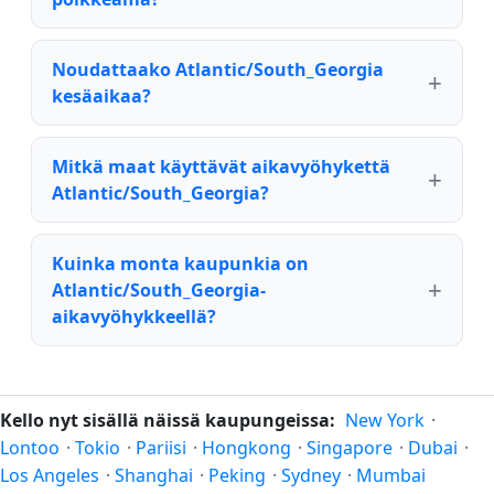
Noudattaako Atlantic/South_Georgia
kesäaikaa?
Mitkä maat käyttävät aikavyöhykettä
Atlantic/South_Georgia?
Kuinka monta kaupunkia on
Atlantic/South_Georgia-
aikavyöhykkeellä?
Kello nyt sisällä näissä kaupungeissa:
New York
·
Lontoo
·
Tokio
·
Pariisi
·
Hongkong
·
Singapore
·
Dubai
·
Los Angeles
·
Shanghai
·
Peking
·
Sydney
·
Mumbai