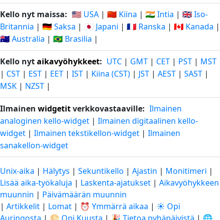
Kello nyt maissa:
🇺🇸 USA
|
🇨🇳 Kiina
|
🇮🇳 Intia
|
🇬🇧 Iso-
Britannia
|
🇩🇪 Saksa
|
🇯🇵 Japani
|
🇫🇷 Ranska
|
🇨🇦 Kanada
|
🇦🇺 Australia
|
🇧🇷 Brasilia
|
Kello nyt
aikavyöhykkeet
:
UTC
|
GMT
|
CET
|
PST
|
MST
|
CST
|
EST
|
EET
|
IST
|
Kiina (CST)
|
JST
|
AEST
|
SAST
|
MSK
|
NZST
|
Ilmainen
widgetit
verkkovastaaville:
Ilmainen
analoginen kello-widget
|
Ilmainen digitaalinen kello-
widget
|
Ilmainen tekstikellon-widget
|
Ilmainen
sanakellon-widget
Unix-aika
|
Hälytys
|
Sekuntikello
|
Ajastin
|
Monitimeri
|
Lisää aika-työkaluja
|
Laskenta-ajatukset
|
Aikavyöhykkeen
muunnin
|
Päivämäärän muunnin
|
Artikkelit
|
Lomat
|
⏰ Ymmärrä aikaa
|
☀️ Opi
Auringosta
|
🌕 Opi Kuusta
|
🎉 Tietoa pyhäpäivistä
|
🌐