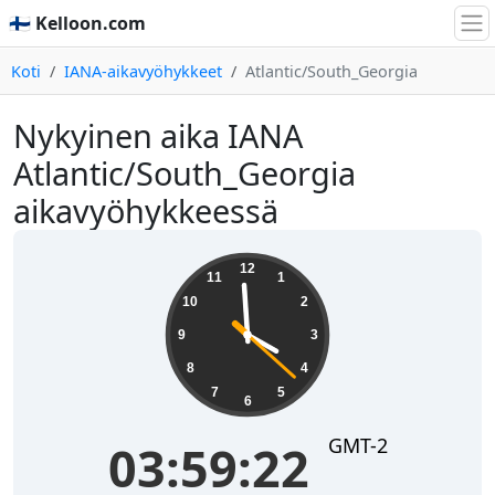
🇫🇮 Kelloon.com
Koti
IANA-aikavyöhykkeet
Atlantic/South_Georgia
Nykyinen aika IANA
Atlantic/South_Georgia
aikavyöhykkeessä
03:59:22
12
11
1
10
2
9
3
8
4
7
5
6
GMT-2
03:59:22