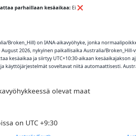
ttaa parhaillaan kesäaikaa:
Ei
❌
tralia/Broken_Hill) on IANA-aikavyöhyke, jonka normaalipoi
 August 2026, nykyinen paikallisaika Australia/Broken_Hill-
aa kesäaikaa ja siirtyy UTC+10:30-aikaan kesäaikajakson aj
a käyttöjärjestelmät soveltavat niitä automaattisesti. Aust
ikavyöhykkeessä olevat maat
issa on UTC +9:30