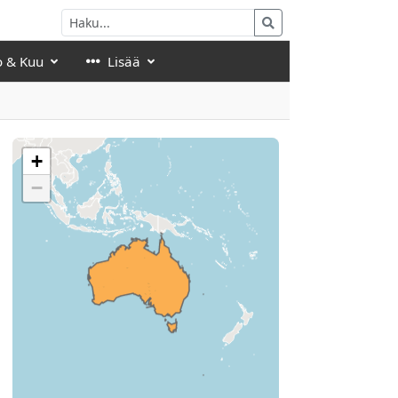
o & Kuu
Lisää
+
−