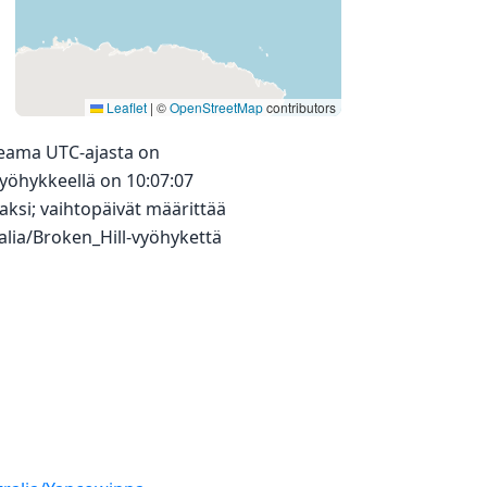
Leaflet
|
©
OpenStreetMap
contributors
kkeama UTC-ajasta on
vyöhykkeellä on 10:07:07
aksi; vaihtopäivät määrittää
ralia/Broken_Hill-vyöhykettä