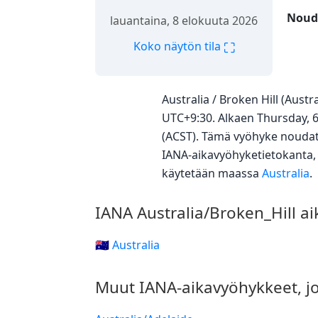
Nouda
lauantaina, 8 elokuuta 2026
⛶
Koko näytön tila
Australia / Broken Hill (Aus
UTC+9:30. Alkaen Thursday, 6
(ACST). Tämä vyöhyke noudatt
IANA-aikavyöhyketietokanta, j
käytetään maassa
Australia
.
IANA Australia/Broken_Hill a
🇦🇺 Australia
Muut IANA-aikavyöhykkeet, jo