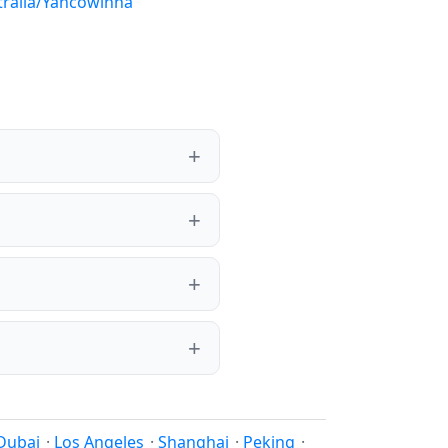
tralia/Yancowinna
Dubai
·
Los Angeles
·
Shanghai
·
Peking
·