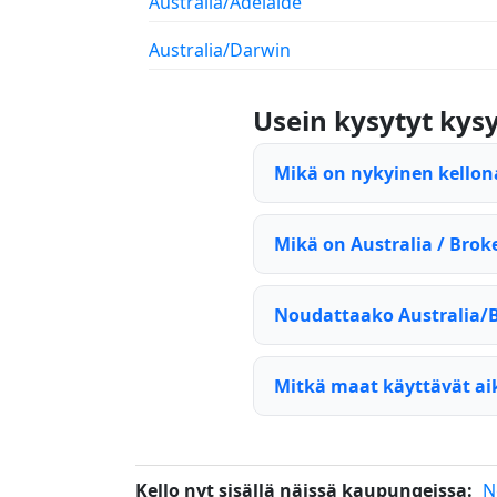
Australia/Adelaide
Australia/Darwin
Usein kysytyt ky
Mikä on nykyinen kellon
Mikä on Australia / Brok
Noudattaako Australia/B
Mitkä maat käyttävät ai
Kello nyt sisällä näissä kaupungeissa:
N