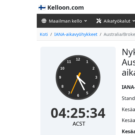
🇫🇮 Kelloon.com
Maailman kello
Aikatyökalut
Koti
IANA-aikavyöhykkeet
Australia/Broke
Nyk
04:25:34
Aus
12
11
1
10
2
ai
9
3
IANA-
8
4
7
5
6
Stand
04:25:34
Kesäai
Kesäa
ACST
Kesäa