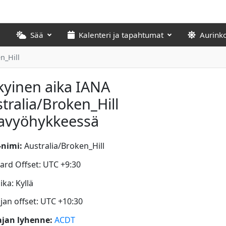
Sää
Kalenteri ja tapahtumat
Aurink
n_Hill
yinen aika IANA
tralia/Broken_Hill
kavyöhykkeessä
nimi:
Australia/Broken_Hill
ard Offset: UTC +9:30
ka: Kyllä
jan offset: UTC +10:30
jan lyhenne:
ACDT