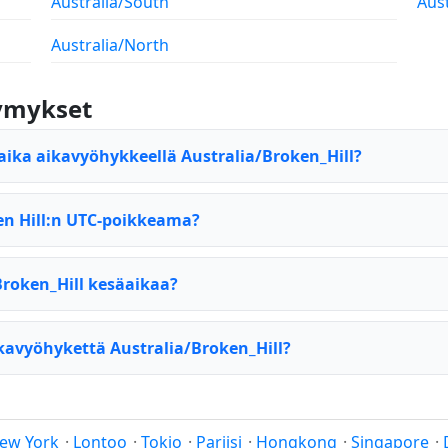
Australia/South
Aus
Australia/North
symykset
aika aikavyöhykkeellä Australia/Broken_Hill?
en Hill:n UTC-poikkeama?
roken_Hill kesäaikaa?
kavyöhykettä Australia/Broken_Hill?
ew York
·
Lontoo
·
Tokio
·
Pariisi
·
Hongkong
·
Singapore
·