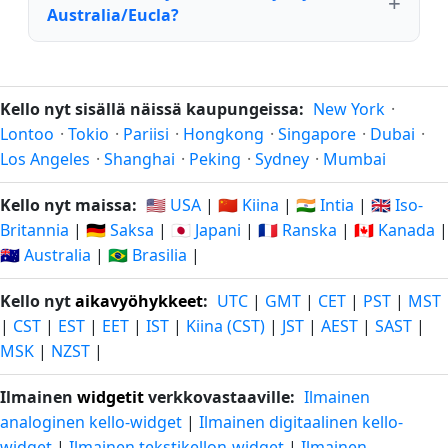
Australia/Eucla?
Kello nyt sisällä näissä kaupungeissa:
New York
·
Lontoo
·
Tokio
·
Pariisi
·
Hongkong
·
Singapore
·
Dubai
·
Los Angeles
·
Shanghai
·
Peking
·
Sydney
·
Mumbai
Kello nyt maissa:
🇺🇸 USA
|
🇨🇳 Kiina
|
🇮🇳 Intia
|
🇬🇧 Iso-
Britannia
|
🇩🇪 Saksa
|
🇯🇵 Japani
|
🇫🇷 Ranska
|
🇨🇦 Kanada
|
🇦🇺 Australia
|
🇧🇷 Brasilia
|
Kello nyt
aikavyöhykkeet
:
UTC
|
GMT
|
CET
|
PST
|
MST
|
CST
|
EST
|
EET
|
IST
|
Kiina (CST)
|
JST
|
AEST
|
SAST
|
MSK
|
NZST
|
Ilmainen
widgetit
verkkovastaaville:
Ilmainen
analoginen kello-widget
|
Ilmainen digitaalinen kello-
widget
|
Ilmainen tekstikellon-widget
|
Ilmainen