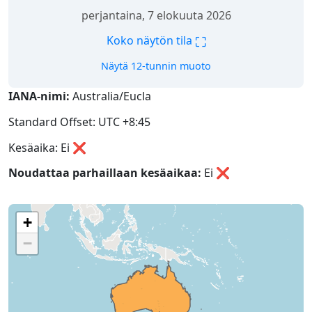
perjantaina, 7 elokuuta 2026
⛶
Koko näytön tila
Näytä 12-tunnin muoto
IANA-nimi:
Australia/Eucla
Standard Offset: UTC +8:45
Kesäaika: Ei ❌
Noudattaa parhaillaan kesäaikaa:
Ei
❌
+
−