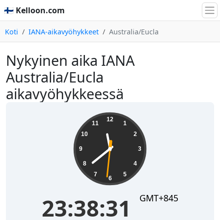
🇫🇮 Kelloon.com
Koti
IANA-aikavyöhykkeet
Australia/Eucla
Nykyinen aika IANA
Australia/Eucla
aikavyöhykkeessä
23:38:32
12
11
1
10
2
9
3
8
4
7
5
6
GMT+845
23:38:32