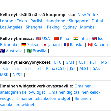
Kello nyt sisällä näissä kaupungeissa:
New York
·
Lontoo
·
Tokio
·
Pariisi
·
Hongkong
·
Singapore
·
Dubai
·
Los Angeles
·
Shanghai
·
Peking
·
Sydney
·
Mumbai
Kello nyt maissa:
🇺🇸 USA
|
🇨🇳 Kiina
|
🇮🇳 Intia
|
🇬🇧 Iso-
Britannia
|
🇩🇪 Saksa
|
🇯🇵 Japani
|
🇫🇷 Ranska
|
🇨🇦 Kanada
|
🇦🇺 Australia
|
🇧🇷 Brasilia
|
Kello nyt
aikavyöhykkeet
:
UTC
|
GMT
|
CET
|
PST
|
MST
|
CST
|
EST
|
EET
|
IST
|
Kiina (CST)
|
JST
|
AEST
|
SAST
|
MSK
|
NZST
|
Ilmainen
widgetit
verkkovastaaville:
Ilmainen
analoginen kello-widget
|
Ilmainen digitaalinen kello-
widget
|
Ilmainen tekstikellon-widget
|
Ilmainen
sanakellon-widget