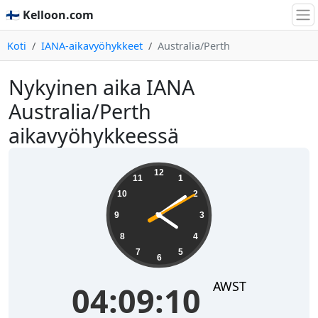
🇫🇮 Kelloon.com
Koti
IANA-aikavyöhykkeet
Australia/Perth
Nykyinen aika IANA
Australia/Perth
aikavyöhykkeessä
04:09:10
12
11
1
10
2
9
3
8
4
7
5
6
AWST
04:09:10