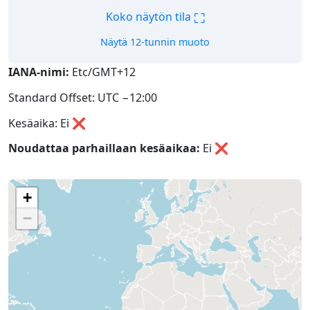
⛶
Koko näytön tila
Näytä 12-tunnin muoto
IANA-nimi:
Etc/GMT+12
Standard Offset: UTC −12:00
Kesäaika: Ei ❌
Noudattaa parhaillaan kesäaikaa:
Ei
❌
+
−