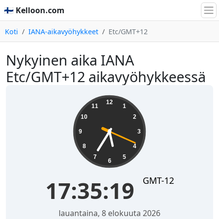
🇫🇮 Kelloon.com
Koti
IANA-aikavyöhykkeet
Etc/GMT+12
Nykyinen aika IANA
Etc/GMT+12 aikavyöhykkeessä
17:35:20
12
11
1
10
2
9
3
8
4
7
5
6
GMT-12
17:35:20
lauantaina, 8 elokuuta 2026