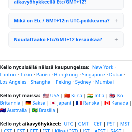
aikavyöhykkeellä Etc/GMT+12?
Mikä on Etc / GMT+12:n UTC-poikkeama?
Noudattaako Etc/GMT+12 kesäaikaa?
Kello nyt sisällä näissä kaupungeissa:
New York
·
Lontoo
·
Tokio
·
Pariisi
·
Hongkong
·
Singapore
·
Dubai
·
Los Angeles
·
Shanghai
·
Peking
·
Sydney
·
Mumbai
Kello nyt maissa:
🇺🇸 USA
|
🇨🇳 Kiina
|
🇮🇳 Intia
|
🇬🇧 Iso-
Britannia
|
🇩🇪 Saksa
|
🇯🇵 Japani
|
🇫🇷 Ranska
|
🇨🇦 Kanada
|
🇦🇺 Australia
|
🇧🇷 Brasilia
|
Kello nyt
aikavyöhykkeet
:
UTC
|
GMT
|
CET
|
PST
|
MST
|
CST
|
EST
|
EET
|
IST
|
Kiina (CST)
|
JST
|
AEST
|
SAST
|