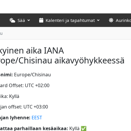
Sää
Kalenteri ja tapahtumat
Aurink
au
yinen aika IANA
rope/Chisinau aikavyöhykkeessä
nimi:
Europe/Chisinau
ard Offset: UTC +02:00
ka: Kyllä
jan offset: UTC +03:00
jan lyhenne:
EEST
ttaa parhaillaan kesäaikaa:
Kyllä
✅