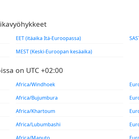
 aikavyöhykkeet
EET (itäaika Itä-Euroopassa)
MEST (Keski-Euroopan kesäaika)
oissa on UTC +02:00
Africa/Windhoek
Eur
Africa/Bujumbura
Eur
Africa/Khartoum
Eur
Africa/Lubumbashi
Eur
Africa/Maputo
Eur