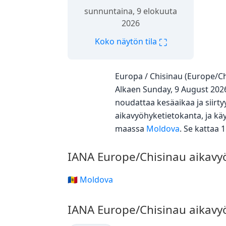
sunnuntaina, 9 elokuuta
2026
⛶
Koko näytön tila
Europa / Chisinau (Europe/C
Alkaen Sunday, 9 August 2026
noudattaa kesäaikaa ja siirt
aikavyöhyketietokanta, ja kä
maassa
Moldova
. Se kattaa 
IANA Europe/Chisinau aikavy
🇲🇩 Moldova
IANA Europe/Chisinau aikavy