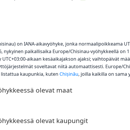
hisinau) on IANA-aikavyöhyke, jonka normaalipoikkeama UT
, nykyinen paikallisaika Europe/Chisinau-vyöhykkeellä on 1
yy UTC+03:00-aikaan kesäaikajakson ajaksi; vaihtopäivät mää
yttöjärjestelmät soveltavat niitä automaattisesti. Europe/C
1 listattua kaupunkia, kuten
Chișinău
, joilla kaikilla on sama
öhykkeessä olevat maat
öhykkeessä olevat kaupungit