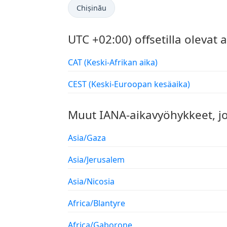
Chișinău
UTC +02:00) offsetilla olevat
CAT (Keski-Afrikan aika)
CEST (Keski-Euroopan kesäaika)
Muut IANA-aikavyöhykkeet, j
Asia/Gaza
Asia/Jerusalem
Asia/Nicosia
Africa/Blantyre
Africa/Gaborone