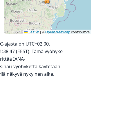
Leaflet
|
©
OpenStreetMap
contributors
C-ajasta on UTC+02:00.
1:38:47 (EEST). Tämä vyöhyke
rittää IANA-
hisinau-vyöhykettä käytetään
 yllä näkyvä nykyinen aika.