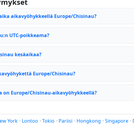
symykset
aika aikavyöhykkeellä Europe/Chisinau?
au:n UTC-poikkeama?
sinau kesäaikaa?
kavyöhykettä Europe/Chisinau?
 on Europe/Chisinau-aikavyöhykkeellä?
ew York
·
Lontoo
·
Tokio
·
Pariisi
·
Hongkong
·
Singapore
·