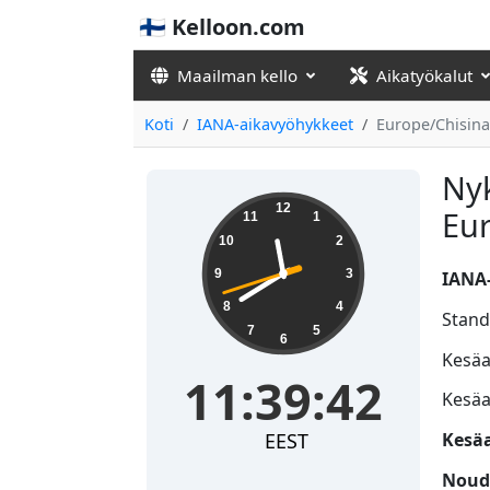
🇫🇮 Kelloon.com
Maailman kello
Aikatyökalut
Koti
IANA-aikavyöhykkeet
Europe/Chisin
Nyk
11:39:43
12
Eu
11
1
10
2
9
3
IANA-
8
4
Stand
7
5
6
Kesäai
11:39:43
Kesäa
EEST
Kesäa
Nouda