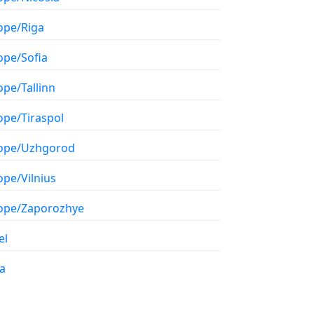
ope/Riga
ope/Sofia
ope/Tallinn
ope/Tiraspol
ope/Uzhgorod
ope/Vilnius
ope/Zaporozhye
el
a