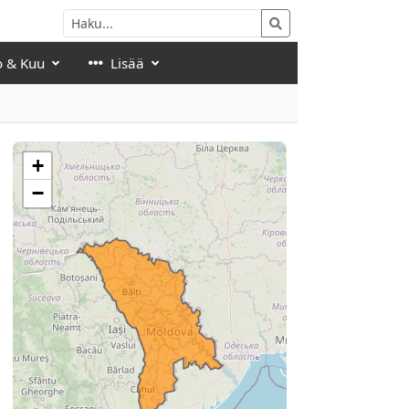
o & Kuu
Lisää
+
−