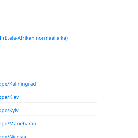
SAST (Etelä-Afrikan normaaliaika)
ope/Kaliningrad
ope/Kiev
ope/Kyiv
ope/Mariehamn
ope/Nicosia