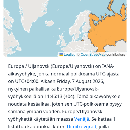
Leaflet
|
©
OpenStreetMap
contributors
Europa / Uljanovsk (Europe/Ulyanovsk) on IANA-
aikavyöhyke, jonka normaalipoikkeama UTC-ajasta
on UTC+04:00. Alkaen Friday, 7 August 2026,
nykyinen paikallisaika Europe/Ulyanovsk-
vyöhykkeellä on 11:46:13 (+04). Tämä aikavyöhyke ei
noudata kesäaikaa, joten sen UTC-poikkeama pysyy
samana ympäri vuoden. Europe/Ulyanovsk-
vyöhykettä käytetään maassa
Venäjä
. Se kattaa 1
listattua kaupunkia, kuten
Dimitrovgrad
, joilla