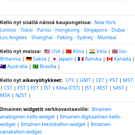
Kello nyt sisällä näissä kaupungeissa:
New York
·
Lontoo
·
Tokio
·
Pariisi
·
Hongkong
·
Singapore
·
Dubai
·
Los Angeles
·
Shanghai
·
Peking
·
Sydney
·
Mumbai
Kello nyt maissa:
🇺🇸 USA
|
🇨🇳 Kiina
|
🇮🇳 Intia
|
🇬🇧 Iso-
Britannia
|
🇩🇪 Saksa
|
🇯🇵 Japani
|
🇫🇷 Ranska
|
🇨🇦 Kanada
|
🇦🇺 Australia
|
🇧🇷 Brasilia
|
Kello nyt
aikavyöhykkeet
:
UTC
|
GMT
|
CET
|
PST
|
MST
|
CST
|
EST
|
EET
|
IST
|
Kiina (CST)
|
JST
|
AEST
|
SAST
|
MSK
|
NZST
|
Ilmainen
widgetit
verkkovastaaville:
Ilmainen
analoginen kello-widget
|
Ilmainen digitaalinen kello-
widget
|
Ilmainen tekstikellon-widget
|
Ilmainen
sanakellon-widget