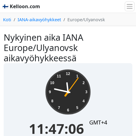
🇫🇮 Kelloon.com
Koti
IANA-aikavyöhykkeet
Europe/Ulyanovsk
Nykyinen aika IANA
Europe/Ulyanovsk
aikavyöhykkeessä
11:47:06
12
11
1
10
2
9
3
8
4
7
5
6
GMT+4
11:47:06