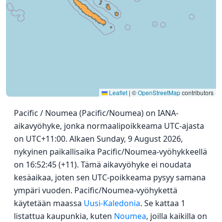
Leaflet
|
©
OpenStreetMap
contributors
Pacific / Noumea (Pacific/Noumea) on IANA-
aikavyöhyke, jonka normaalipoikkeama UTC-ajasta
on UTC+11:00. Alkaen Sunday, 9 August 2026,
nykyinen paikallisaika Pacific/Noumea-vyöhykkeellä
on 16:52:45 (+11). Tämä aikavyöhyke ei noudata
kesäaikaa, joten sen UTC-poikkeama pysyy samana
ympäri vuoden. Pacific/Noumea-vyöhykettä
käytetään maassa
Uusi-Kaledonia
. Se kattaa 1
listattua kaupunkia, kuten
Noumea
, joilla kaikilla on