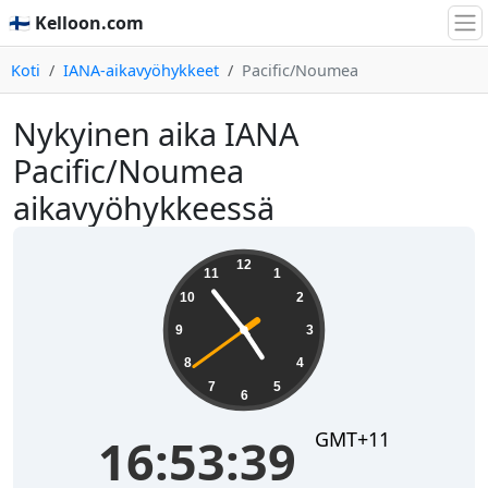
🇫🇮 Kelloon.com
Koti
IANA-aikavyöhykkeet
Pacific/Noumea
Nykyinen aika IANA
Pacific/Noumea
aikavyöhykkeessä
16:53:40
12
11
1
10
2
9
3
8
4
7
5
6
GMT+11
16:53:40