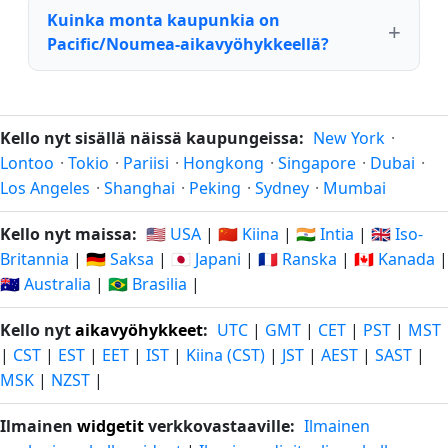
Kuinka monta kaupunkia on
Pacific/Noumea-aikavyöhykkeellä?
Kello nyt sisällä näissä kaupungeissa:
New York
·
Lontoo
·
Tokio
·
Pariisi
·
Hongkong
·
Singapore
·
Dubai
·
Los Angeles
·
Shanghai
·
Peking
·
Sydney
·
Mumbai
Kello nyt maissa:
🇺🇸 USA
|
🇨🇳 Kiina
|
🇮🇳 Intia
|
🇬🇧 Iso-
Britannia
|
🇩🇪 Saksa
|
🇯🇵 Japani
|
🇫🇷 Ranska
|
🇨🇦 Kanada
|
🇦🇺 Australia
|
🇧🇷 Brasilia
|
Kello nyt
aikavyöhykkeet
:
UTC
|
GMT
|
CET
|
PST
|
MST
|
CST
|
EST
|
EET
|
IST
|
Kiina (CST)
|
JST
|
AEST
|
SAST
|
MSK
|
NZST
|
Ilmainen
widgetit
verkkovastaaville:
Ilmainen