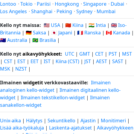
Lontoo
·
Tokio
·
Pariisi
·
Hongkong
·
Singapore
·
Dubai
·
Los Angeles
·
Shanghai
·
Peking
·
Sydney
·
Mumbai
Kello nyt maissa:
🇺🇸 USA
|
🇨🇳 Kiina
|
🇮🇳 Intia
|
🇬🇧 Iso-
Britannia
|
🇩🇪 Saksa
|
🇯🇵 Japani
|
🇫🇷 Ranska
|
🇨🇦 Kanada
|
🇦🇺 Australia
|
🇧🇷 Brasilia
|
Kello nyt
aikavyöhykkeet
:
UTC
|
GMT
|
CET
|
PST
|
MST
|
CST
|
EST
|
EET
|
IST
|
Kiina (CST)
|
JST
|
AEST
|
SAST
|
MSK
|
NZST
|
Ilmainen
widgetit
verkkovastaaville:
Ilmainen
analoginen kello-widget
|
Ilmainen digitaalinen kello-
widget
|
Ilmainen tekstikellon-widget
|
Ilmainen
sanakellon-widget
Unix-aika
|
Hälytys
|
Sekuntikello
|
Ajastin
|
Monitimeri
|
Lisää aika-työkaluja
|
Laskenta-ajatukset
|
Aikavyöhykkeen