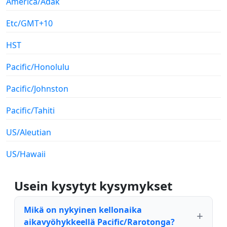
America/Adak
Etc/GMT+10
HST
Pacific/Honolulu
Pacific/Johnston
Pacific/Tahiti
US/Aleutian
US/Hawaii
Usein kysytyt kysymykset
Mikä on nykyinen kellonaika
aikavyöhykkeellä Pacific/Rarotonga?