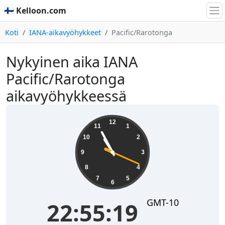
🇫🇮 Kelloon.com
Koti
IANA-aikavyöhykkeet
Pacific/Rarotonga
Nykyinen aika IANA
Pacific/Rarotonga
aikavyöhykkeessä
22:55:20
12
11
1
10
2
9
3
8
4
7
5
6
GMT-10
22:55:20