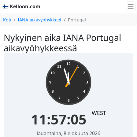
🇫🇮 Kelloon.com
Koti
IANA-aikavyöhykkeet
Portugal
Nykyinen aika IANA Portugal
aikavyöhykkeessä
11:57:05
12
11
1
10
2
9
3
8
4
7
5
6
WEST
11:57:05
lauantaina, 8 elokuuta 2026