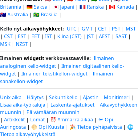
Britannia
|
🇩🇪 Saksa
|
🇯🇵 Japani
|
🇫🇷 Ranska
|
🇨🇦 Kanada
|
🇦🇺 Australia
|
🇧🇷 Brasilia
|
Kello nyt
aikavyöhykkeet
:
UTC
|
GMT
|
CET
|
PST
|
MST
|
CST
|
EST
|
EET
|
IST
|
Kiina (CST)
|
JST
|
AEST
|
SAST
|
MSK
|
NZST
|
Ilmainen
widgetit
verkkovastaaville:
Ilmainen
analoginen kello-widget
|
Ilmainen digitaalinen kello-
widget
|
Ilmainen tekstikellon-widget
|
Ilmainen
sanakellon-widget
Unix-aika
|
Hälytys
|
Sekuntikello
|
Ajastin
|
Monitimeri
|
Lisää aika-työkaluja
|
Laskenta-ajatukset
|
Aikavyöhykkeen
muunnin
|
Päivämäärän muunnin
|
Artikkelit
|
Lomat
|
⏰ Ymmärrä aikaa
|
☀️ Opi
Auringosta
|
🌕 Opi Kuusta
|
🎉 Tietoa pyhäpäivistä
|
🌐
Tietoa aikavyöhykkeistä