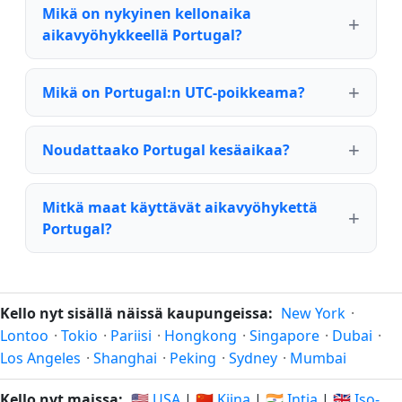
Mikä on nykyinen kellonaika
aikavyöhykkeellä Portugal?
Mikä on Portugal:n UTC-poikkeama?
Noudattaako Portugal kesäaikaa?
Mitkä maat käyttävät aikavyöhykettä
Portugal?
Kello nyt sisällä näissä kaupungeissa:
New York
·
Lontoo
·
Tokio
·
Pariisi
·
Hongkong
·
Singapore
·
Dubai
·
Los Angeles
·
Shanghai
·
Peking
·
Sydney
·
Mumbai
Kello nyt maissa:
🇺🇸 USA
|
🇨🇳 Kiina
|
🇮🇳 Intia
|
🇬🇧 Iso-