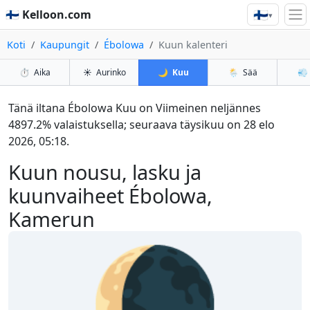
🇫🇮
🇫🇮 Kelloon.com
▾
Koti
Kaupungit
Ébolowa
Kuun kalenteri
⏱️
Aika
☀️
Aurinko
🌙
Kuu
🌦️
Sää
💨
Tänä iltana Ébolowa Kuu on Viimeinen neljännes
4897.2% valaistuksella; seuraava täysikuu on 28 elo
2026, 05:18.
Kuun nousu, lasku ja
kuunvaiheet Ébolowa,
Kamerun
🌘