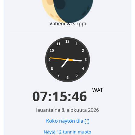
Vähenevä sirppi
07:15:47
12
11
1
10
2
9
3
8
4
7
5
6
WAT
07:15:47
lauantaina 8. elokuuta 2026
⛶
Koko näytön tila
Näytä 12-tunnin muoto