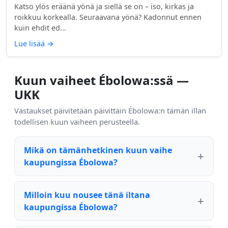
Katso ylös eräänä yönä ja siellä se on – iso, kirkas ja
roikkuu korkealla. Seuraavana yönä? Kadonnut ennen
kuin ehdit ed...
Lue lisää
→
Kuun vaiheet Ébolowa:ssä —
UKK
Vastaukset päivitetään päivittäin Ébolowa:n tämän illan
todellisen kuun vaiheen perusteella.
Mikä on tämänhetkinen kuun vaihe
kaupungissa Ébolowa?
Milloin kuu nousee tänä iltana
kaupungissa Ébolowa?