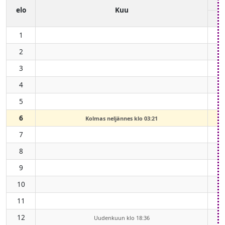
elo
Kuu
1
2
3
4
5
6
Kolmas neljännes klo 03:21
7
8
9
10
11
12
Uudenkuun klo 18:36