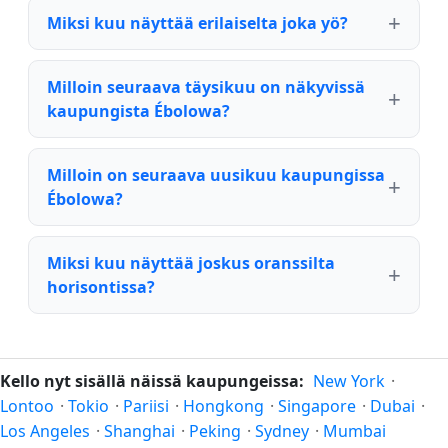
Miksi kuu näyttää erilaiselta joka yö?
Milloin seuraava täysikuu on näkyvissä
kaupungista Ébolowa?
Milloin on seuraava uusikuu kaupungissa
Ébolowa?
Miksi kuu näyttää joskus oranssilta
horisontissa?
Kello nyt sisällä näissä kaupungeissa:
New York
·
Lontoo
·
Tokio
·
Pariisi
·
Hongkong
·
Singapore
·
Dubai
·
Los Angeles
·
Shanghai
·
Peking
·
Sydney
·
Mumbai