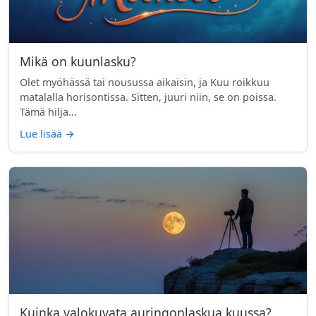
Mikä on kuunlasku?
Olet myöhässä tai nousussa aikaisin, ja Kuu roikkuu
matalalla horisontissa. Sitten, juuri niin, se on poissa.
Tämä hilja...
Lue lisää
→
Kuinka valokuvata auringonlaskua kuussa?