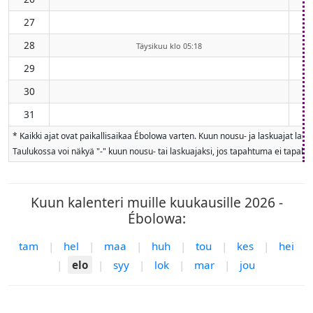
27
28
Täysikuu klo 05:18
29
30
31
* Kaikki ajat ovat paikallisaikaa Ébolowa varten. Kuun nousu- ja laskuajat las
Taulukossa voi näkyä "-" kuun nousu- tai laskuajaksi, jos tapahtuma ei tapahdu
Kuun kalenteri muille kuukausille 2026 -
Ébolowa:
tam
|
hel
|
maa
|
huh
|
tou
|
kes
|
hei
|
elo
|
syy
|
lok
|
mar
|
jou