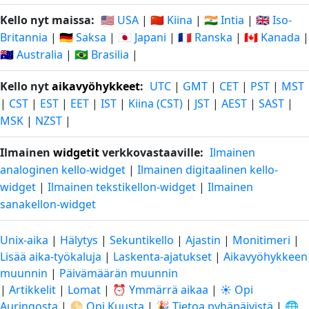
Kello nyt maissa:
🇺🇸 USA
|
🇨🇳 Kiina
|
🇮🇳 Intia
|
🇬🇧 Iso-
Britannia
|
🇩🇪 Saksa
|
🇯🇵 Japani
|
🇫🇷 Ranska
|
🇨🇦 Kanada
|
🇦🇺 Australia
|
🇧🇷 Brasilia
|
Kello nyt
aikavyöhykkeet
:
UTC
|
GMT
|
CET
|
PST
|
MST
|
CST
|
EST
|
EET
|
IST
|
Kiina (CST)
|
JST
|
AEST
|
SAST
|
MSK
|
NZST
|
Ilmainen
widgetit
verkkovastaaville:
Ilmainen
analoginen kello-widget
|
Ilmainen digitaalinen kello-
widget
|
Ilmainen tekstikellon-widget
|
Ilmainen
sanakellon-widget
Unix-aika
|
Hälytys
|
Sekuntikello
|
Ajastin
|
Monitimeri
|
Lisää aika-työkaluja
|
Laskenta-ajatukset
|
Aikavyöhykkeen
muunnin
|
Päivämäärän muunnin
|
Artikkelit
|
Lomat
|
⏰ Ymmärrä aikaa
|
☀️ Opi
Auringosta
|
🌕 Opi Kuusta
|
🎉 Tietoa pyhäpäivistä
|
🌐