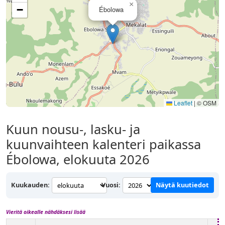
×
−
Ébolowa
Leaflet
|
© OSM
Kuun nousu-, lasku- ja
kuunvaihteen kalenteri paikassa
Ébolowa, elokuuta 2026
Kuukauden:
Vuosi:
Näytä kuutiedot
Vieritä oikealle nähdäksesi lisää