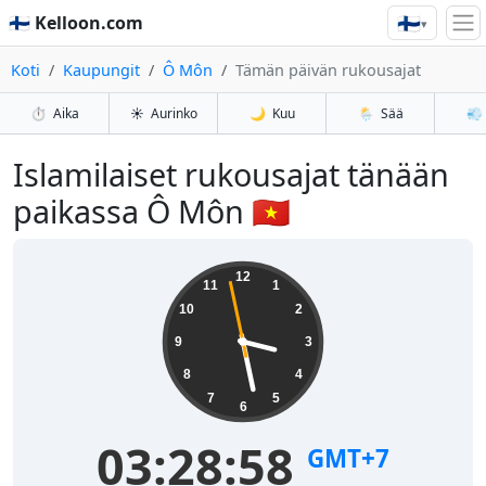
🇫🇮
🇫🇮 Kelloon.com
▾
Koti
Kaupungit
Ô Môn
Tämän päivän rukousajat
⏱️
Aika
☀️
Aurinko
🌙
Kuu
🌦️
Sää
💨
Islamilaiset rukousajat tänään
paikassa Ô Môn 🇻🇳
12
11
1
10
2
9
3
8
4
7
5
6
03:28:58
GMT+7