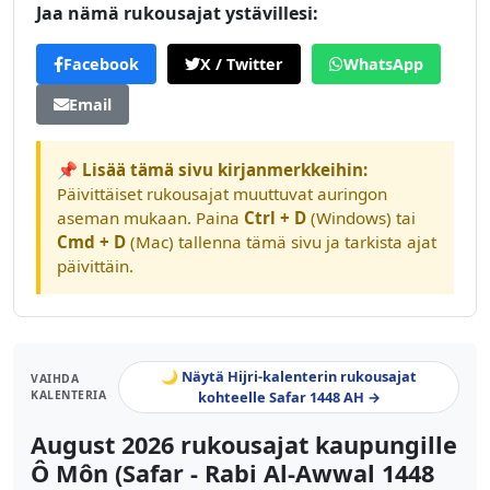
Jaa nämä rukousajat ystävillesi:
Facebook
X / Twitter
WhatsApp
Email
📌 Lisää tämä sivu kirjanmerkkeihin:
Päivittäiset rukousajat muuttuvat auringon
aseman mukaan. Paina
Ctrl + D
(Windows) tai
Cmd + D
(Mac) tallenna tämä sivu ja tarkista ajat
päivittäin.
🌙 Näytä Hijri-kalenterin rukousajat
VAIHDA
KALENTERIA
kohteelle Safar 1448 AH →
August 2026 rukousajat kaupungille
Ô Môn (Safar - Rabi Al-Awwal 1448