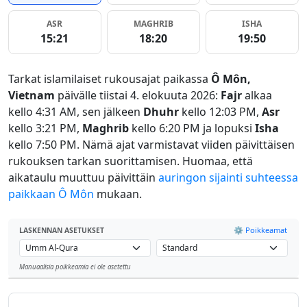
ASR
MAGHRIB
ISHA
15:21
18:20
19:50
Tarkat islamilaiset rukousajat paikassa
Ô Môn,
Vietnam
päivälle tiistai 4. elokuuta 2026:
Fajr
alkaa
kello 4:31 AM, sen jälkeen
Dhuhr
kello 12:03 PM,
Asr
kello 3:21 PM,
Maghrib
kello 6:20 PM ja lopuksi
Isha
kello 7:50 PM. Nämä ajat varmistavat viiden päivittäisen
rukouksen tarkan suorittamisen. Huomaa, että
aikataulu muuttuu päivittäin
auringon sijainti suhteessa
paikkaan Ô Môn
mukaan.
⚙️ Poikkeamat
LASKENNAN ASETUKSET
Manuaalisia poikkeamia ei ole asetettu
Leaflet