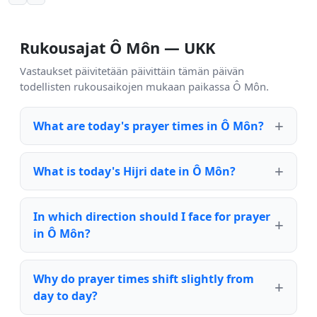
Rukousajat Ô Môn — UKK
Vastaukset päivitetään päivittäin tämän päivän
todellisten rukousaikojen mukaan paikassa Ô Môn.
What are today's prayer times in Ô Môn?
What is today's Hijri date in Ô Môn?
In which direction should I face for prayer
in Ô Môn?
Why do prayer times shift slightly from
day to day?