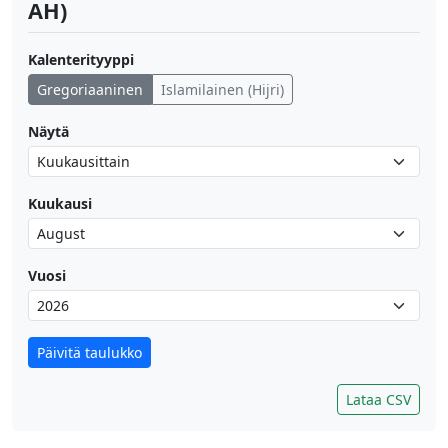
AH)
Kalenterityyppi
Gregoriaaninen
Islamilainen (Hijri)
Näytä
Kuukausi
Vuosi
Päivitä taulukko
Lataa CSV