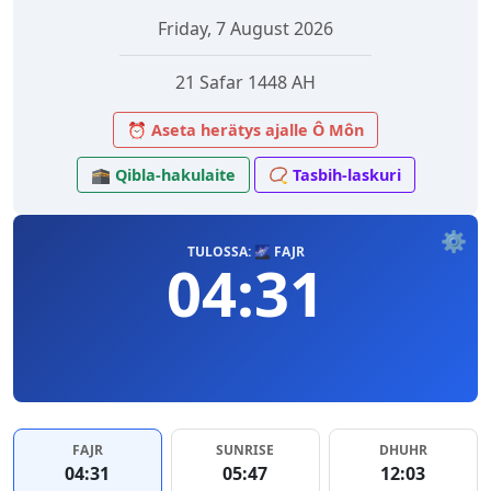
Friday, 7 August 2026
21 Safar 1448 AH
⏰ Aseta herätys ajalle Ô Môn
🕋 Qibla-hakulaite
📿 Tasbih-laskuri
⚙️
TULOSSA: 🌌 FAJR
04:31
FAJR
SUNRISE
DHUHR
04:31
05:47
12:03