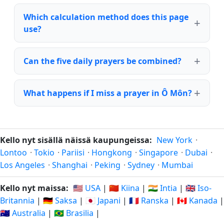
Which calculation method does this page
use?
Can the five daily prayers be combined?
What happens if I miss a prayer in Ô Môn?
Kello nyt sisällä näissä kaupungeissa:
New York
·
Lontoo
·
Tokio
·
Pariisi
·
Hongkong
·
Singapore
·
Dubai
·
Los Angeles
·
Shanghai
·
Peking
·
Sydney
·
Mumbai
Kello nyt maissa:
🇺🇸 USA
|
🇨🇳 Kiina
|
🇮🇳 Intia
|
🇬🇧 Iso-
Britannia
|
🇩🇪 Saksa
|
🇯🇵 Japani
|
🇫🇷 Ranska
|
🇨🇦 Kanada
|
🇦🇺 Australia
|
🇧🇷 Brasilia
|