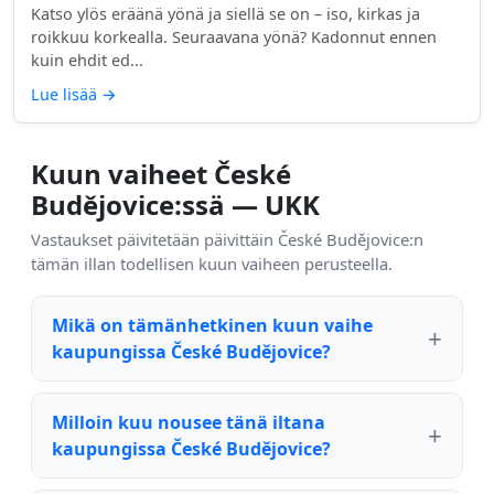
Katso ylös eräänä yönä ja siellä se on – iso, kirkas ja
roikkuu korkealla. Seuraavana yönä? Kadonnut ennen
kuin ehdit ed...
Lue lisää
→
Kuun vaiheet České
Budějovice:ssä — UKK
Vastaukset päivitetään päivittäin České Budějovice:n
tämän illan todellisen kuun vaiheen perusteella.
Mikä on tämänhetkinen kuun vaihe
kaupungissa České Budějovice?
Milloin kuu nousee tänä iltana
kaupungissa České Budějovice?