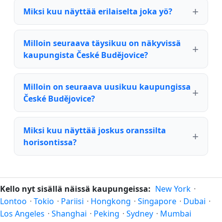
Miksi kuu näyttää erilaiselta joka yö?
Milloin seuraava täysikuu on näkyvissä
kaupungista České Budějovice?
Milloin on seuraava uusikuu kaupungissa
České Budějovice?
Miksi kuu näyttää joskus oranssilta
horisontissa?
Kello nyt sisällä näissä kaupungeissa:
New York
·
Lontoo
·
Tokio
·
Pariisi
·
Hongkong
·
Singapore
·
Dubai
·
Los Angeles
·
Shanghai
·
Peking
·
Sydney
·
Mumbai