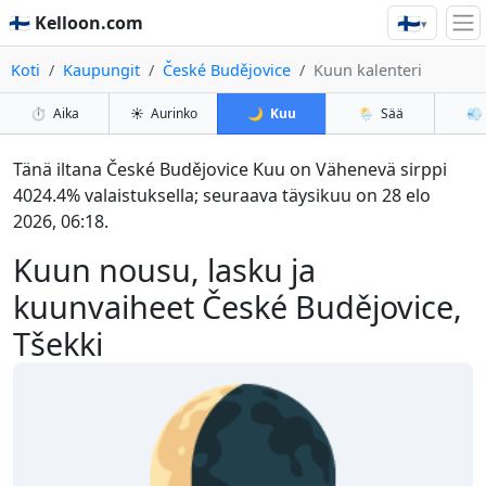
🇫🇮
🇫🇮 Kelloon.com
▾
Koti
Kaupungit
České Budějovice
Kuun kalenteri
⏱️
Aika
☀️
Aurinko
🌙
Kuu
🌦️
Sää
💨
Tänä iltana České Budějovice Kuu on Vähenevä sirppi
4024.4% valaistuksella; seuraava täysikuu on 28 elo
2026, 06:18.
Kuun nousu, lasku ja
kuunvaiheet České Budějovice,
Tšekki
🌘