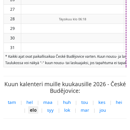
27
28
Täysikuu klo 06:18
29
30
31
* Kaikki ajat ovat paikallisaikaa České Budějovice varten. Kuun nousu- ja las
Taulukossa voi näkyä "-" kuun nousu- tai laskuajaksi, jos tapahtuma ei tapahdu
Kuun kalenteri muille kuukausille 2026 - České
Budějovice:
tam
|
hel
|
maa
|
huh
|
tou
|
kes
|
hei
|
elo
|
syy
|
lok
|
mar
|
jou