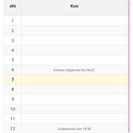
elo
Kuu
1
2
3
4
5
6
Kolmas neljännes klo 04:21
7
8
9
10
11
12
Uudenkuun klo 19:36