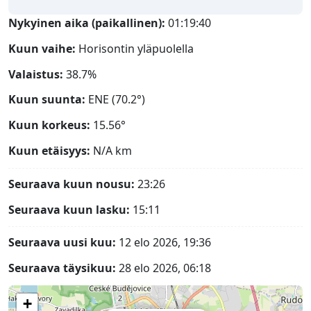
Nykyinen aika (paikallinen):
01:19:41
Kuun vaihe:
Horisontin yläpuolella
Valaistus:
38.7%
Kuun suunta:
ENE (70.2°)
Kuun korkeus:
15.56°
Kuun etäisyys:
N/A
km
Seuraava kuun nousu:
23:26
Seuraava kuun lasku:
15:11
Seuraava uusi kuu:
12 elo 2026, 19:36
Seuraava täysikuu:
28 elo 2026, 06:18
+