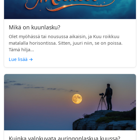
Mikä on kuunlasku?
Olet myöhässä tai nousussa aikaisin, ja Kuu roikkuu
matalalla horisontissa. Sitten, juuri niin, se on poissa.
Tämä hilja...
Lue lisää
→
Kuinka valokuvata auringonlaskua kuussa?