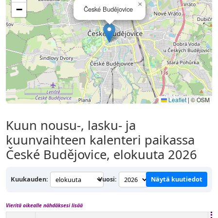
×
−
České Budějovice
Leaflet
|
© OSM
Kuun nousu-, lasku- ja
kuunvaihteen kalenteri paikassa
České Budějovice, elokuuta 2026
Kuukauden:
Vuosi:
Näytä kuutiedot
Vieritä oikealle nähdäksesi lisää