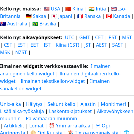
Kello nyt maissa:
🇺🇸 USA
|
🇨🇳 Kiina
|
🇮🇳 Intia
|
🇬🇧 Iso-
Britannia
|
🇩🇪 Saksa
|
🇯🇵 Japani
|
🇫🇷 Ranska
|
🇨🇦 Kanada
|
🇦🇺 Australia
|
🇧🇷 Brasilia
|
Kello nyt
aikavyöhykkeet
:
UTC
|
GMT
|
CET
|
PST
|
MST
|
CST
|
EST
|
EET
|
IST
|
Kiina (CST)
|
JST
|
AEST
|
SAST
|
MSK
|
NZST
|
Ilmainen
widgetit
verkkovastaaville:
Ilmainen
analoginen kello-widget
|
Ilmainen digitaalinen kello-
widget
|
Ilmainen tekstikellon-widget
|
Ilmainen
sanakellon-widget
Unix-aika
|
Hälytys
|
Sekuntikello
|
Ajastin
|
Monitimeri
|
Lisää aika-työkaluja
|
Laskenta-ajatukset
|
Aikavyöhykkeen
muunnin
|
Päivämäärän muunnin
|
Artikkelit
|
Lomat
|
⏰ Ymmärrä aikaa
|
☀️ Opi
Auringosta
|
🌕 Opi Kuusta
|
🎉 Tietoa pyhäpäivistä
|
🌐