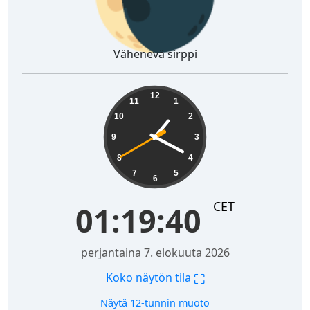
Vähenevä sirppi
01:19:41
12
11
1
10
2
9
3
8
4
7
5
6
CET
01:19:41
perjantaina 7. elokuuta 2026
⛶
Koko näytön tila
Näytä 12-tunnin muoto