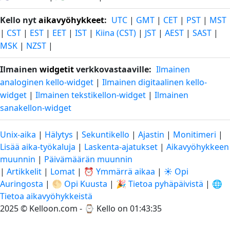
Kello nyt
aikavyöhykkeet
:
UTC
|
GMT
|
CET
|
PST
|
MST
|
CST
|
EST
|
EET
|
IST
|
Kiina (CST)
|
JST
|
AEST
|
SAST
|
MSK
|
NZST
|
Ilmainen
widgetit
verkkovastaaville:
Ilmainen
analoginen kello-widget
|
Ilmainen digitaalinen kello-
widget
|
Ilmainen tekstikellon-widget
|
Ilmainen
sanakellon-widget
Unix-aika
|
Hälytys
|
Sekuntikello
|
Ajastin
|
Monitimeri
|
Lisää aika-työkaluja
|
Laskenta-ajatukset
|
Aikavyöhykkeen
muunnin
|
Päivämäärän muunnin
|
Artikkelit
|
Lomat
|
⏰ Ymmärrä aikaa
|
☀️ Opi
Auringosta
|
🌕 Opi Kuusta
|
🎉 Tietoa pyhäpäivistä
|
🌐
Tietoa aikavyöhykkeistä
2025 © Kelloon.com - ⌚
Kello on 01:43:36