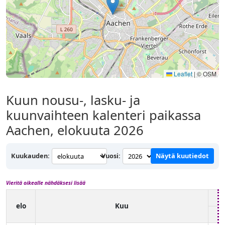
Leaflet
|
© OSM
Kuun nousu-, lasku- ja
kuunvaihteen kalenteri paikassa
Aachen, elokuuta 2026
Kuukauden:
Vuosi:
Näytä kuutiedot
Vieritä oikealle nähdäksesi lisää
elo
Kuu