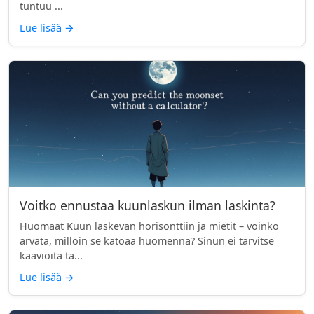
tuntuu ...
Lue lisää
→
Voitko ennustaa kuunlaskun ilman laskinta?
Huomaat Kuun laskevan horisonttiin ja mietit – voinko
arvata, milloin se katoaa huomenna? Sinun ei tarvitse
kaavioita ta...
Lue lisää
→