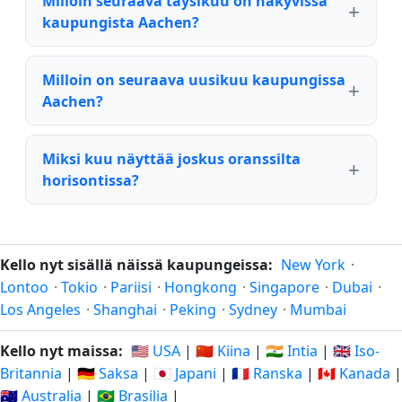
Milloin seuraava täysikuu on näkyvissä
kaupungista Aachen?
Milloin on seuraava uusikuu kaupungissa
Aachen?
Miksi kuu näyttää joskus oranssilta
horisontissa?
Kello nyt sisällä näissä kaupungeissa:
New York
·
Lontoo
·
Tokio
·
Pariisi
·
Hongkong
·
Singapore
·
Dubai
·
Los Angeles
·
Shanghai
·
Peking
·
Sydney
·
Mumbai
Kello nyt maissa:
🇺🇸 USA
|
🇨🇳 Kiina
|
🇮🇳 Intia
|
🇬🇧 Iso-
Britannia
|
🇩🇪 Saksa
|
🇯🇵 Japani
|
🇫🇷 Ranska
|
🇨🇦 Kanada
|
🇦🇺 Australia
|
🇧🇷 Brasilia
|