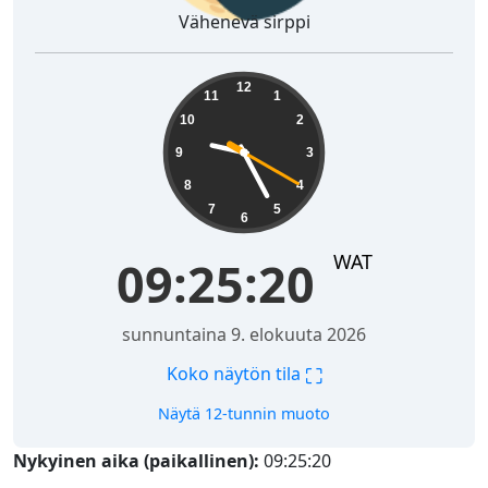
Vähenevä sirppi
09:25:20
12
11
1
10
2
9
3
8
4
7
5
6
WAT
09:25:20
sunnuntaina 9. elokuuta 2026
⛶
Koko näytön tila
Näytä 12-tunnin muoto
Nykyinen aika (paikallinen):
09:25:20