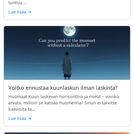
tuntuu ...
Lue lisää
→
Voitko ennustaa kuunlaskun ilman laskinta?
Huomaat Kuun laskevan horisonttiin ja mietit – voinko
arvata, milloin se katoaa huomenna? Sinun ei tarvitse
kaavioita ta...
Lue lisää
→