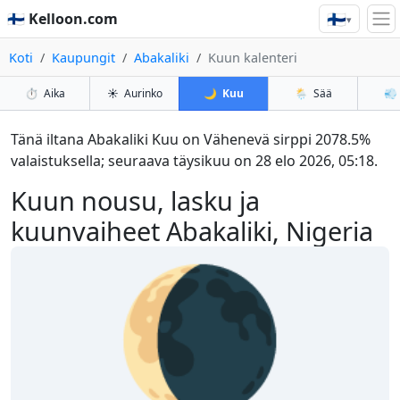
🇫🇮
🇫🇮 Kelloon.com
▾
Koti
Kaupungit
Abakaliki
Kuun kalenteri
⏱️
Aika
☀️
Aurinko
🌙
Kuu
🌦️
Sää
💨
Tänä iltana Abakaliki Kuu on Vähenevä sirppi 2078.5%
valaistuksella; seuraava täysikuu on 28 elo 2026, 05:18.
Kuun nousu, lasku ja
kuunvaiheet Abakaliki, Nigeria
🌘