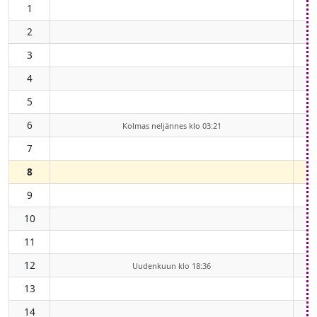
1
2
3
4
5
6
Kolmas neljännes klo 03:21
7
8
9
10
11
12
Uudenkuun klo 18:36
13
14