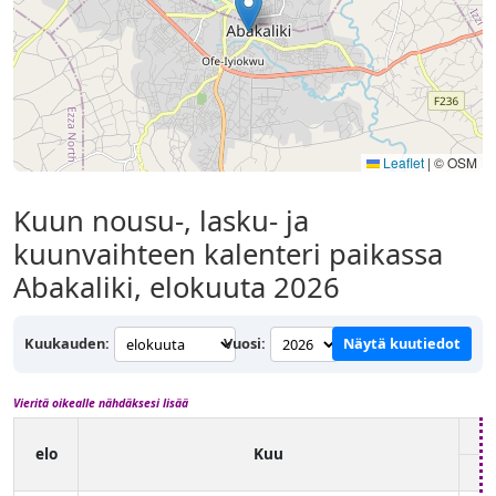
Leaflet
|
© OSM
Kuun nousu-, lasku- ja
kuunvaihteen kalenteri paikassa
Abakaliki, elokuuta 2026
Kuukauden:
Vuosi:
Näytä kuutiedot
Vieritä oikealle nähdäksesi lisää
elo
Kuu