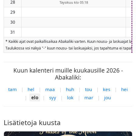
28
Täysikuu klo 05:18
29
30
31
* Kaikki ajat ovat paikallisaikaa Abakaliki varten. Kuun nousu- ja laskuajat l
Taulukossa voi näkyä "-" kuun nousu- tai laskuajaksi, jos tapahtuma ei tapahdu
Kuun kalenteri muille kuukausille 2026 -
Abakaliki:
tam
|
hel
|
maa
|
huh
|
tou
|
kes
|
hei
|
elo
|
syy
|
lok
|
mar
|
jou
Lisätietoja kuusta