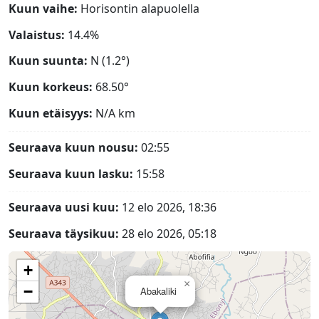
Kuun vaihe:
Horisontin alapuolella
Valaistus:
14.4%
Kuun suunta:
N (1.2°)
Kuun korkeus:
68.50°
Kuun etäisyys:
N/A
km
Seuraava kuun nousu:
02:55
Seuraava kuun lasku:
15:58
Seuraava uusi kuu:
12 elo 2026, 18:36
Seuraava täysikuu:
28 elo 2026, 05:18
+
×
−
Abakaliki