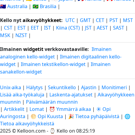
🇦🇺 Australia
|
🇧🇷 Brasilia
|
Kello nyt
aikavyöhykkeet
:
UTC
|
GMT
|
CET
|
PST
|
MST
|
CST
|
EST
|
EET
|
IST
|
Kiina (CST)
|
JST
|
AEST
|
SAST
|
MSK
|
NZST
|
Ilmainen
widgetit
verkkovastaaville:
Ilmainen
analoginen kello-widget
|
Ilmainen digitaalinen kello-
widget
|
Ilmainen tekstikellon-widget
|
Ilmainen
sanakellon-widget
Unix-aika
|
Hälytys
|
Sekuntikello
|
Ajastin
|
Monitimeri
|
Lisää aika-työkaluja
|
Laskenta-ajatukset
|
Aikavyöhykkeen
muunnin
|
Päivämäärän muunnin
|
Artikkelit
|
Lomat
|
⏰ Ymmärrä aikaa
|
☀️ Opi
Auringosta
|
🌕 Opi Kuusta
|
🎉 Tietoa pyhäpäivistä
|
🌐
Tietoa aikavyöhykkeistä
2025 © Kelloon.com - ⌚
Kello on 08:25:20