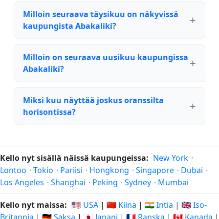
Milloin seuraava täysikuu on näkyvissä
kaupungista Abakaliki?
Milloin on seuraava uusikuu kaupungissa
Abakaliki?
Miksi kuu näyttää joskus oranssilta
horisontissa?
Kello nyt sisällä näissä kaupungeissa:
New York
·
Lontoo
·
Tokio
·
Pariisi
·
Hongkong
·
Singapore
·
Dubai
·
Los Angeles
·
Shanghai
·
Peking
·
Sydney
·
Mumbai
Kello nyt maissa:
🇺🇸 USA
|
🇨🇳 Kiina
|
🇮🇳 Intia
|
🇬🇧 Iso-
Britannia
|
🇩🇪 Saksa
|
🇯🇵 Japani
|
🇫🇷 Ranska
|
🇨🇦 Kanada
|