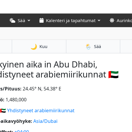
Sää
Kalenteri ja tapahtumat
Aurink
🌙
🌦️
Kuu
Sää
yinen aika in Abu Dhabi,
istyneet arabiemiirikunnat 🇦🇪
s/Pituus:
24.45° N, 54.38° E
ö:
1,480,000
🇦🇪
Yhdistyneet arabiemiirikunnat
-aikavyöhyke:
Asia/Dubai