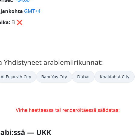
ffset:
+04:00
ajankohta
GMT+4
ika:
Ei
❌
 Yhdistyneet arabiemiirikunnat:
Al Fujairah City
Bani Yas City
Dubai
Khalifah A City
Virhe haettaessa tai renderöitäessä säädataa:
habi:ssä — UKK