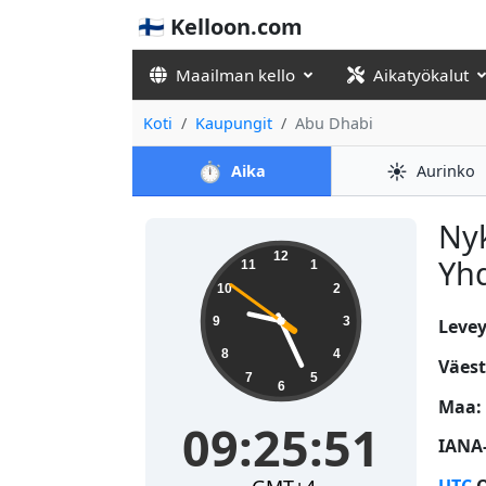
🇫🇮 Kelloon.com
Maailman kello
Aikatyökalut
Koti
Kaupungit
Abu Dhabi
⏱️
☀️
Aika
Aurinko
Nyk
09:25:51
12
Yhd
11
1
10
2
9
3
Levey
8
4
Väest
7
5
6
Maa:
09:25:51
IANA