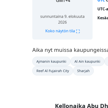
GMT+4
UTC
O
UTC-
sunnuntaina 9. elokuuta
Kesäa
2026
⛶
Koko näytön tila
Aika nyt muissa kaupungeissa
Ajmanin kaupunki
Al Ain kaupunki
Reef Al Fujairah City
Sharjah
Kellonaika Abu D