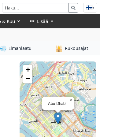
🇫🇮
▾
o & Kuu
Lisää
💨
🕌
Ilmanlaatu
Rukousajat
+
−
×
Abu Dhabi