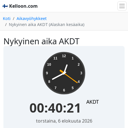
🇫🇮 Kelloon.com
Koti
Aikavyöhykkeet
Nykyinen aika AKDT (Alaskan kesäaika)
Nykyinen aika AKDT
00:40:21
12
11
1
10
2
9
3
8
4
7
5
6
AKDT
00:40:21
torstaina, 6 elokuuta 2026