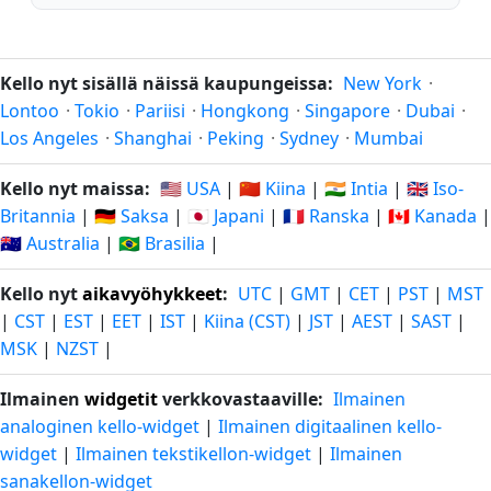
Kello nyt sisällä näissä kaupungeissa:
New York
·
Lontoo
·
Tokio
·
Pariisi
·
Hongkong
·
Singapore
·
Dubai
·
Los Angeles
·
Shanghai
·
Peking
·
Sydney
·
Mumbai
Kello nyt maissa:
🇺🇸 USA
|
🇨🇳 Kiina
|
🇮🇳 Intia
|
🇬🇧 Iso-
Britannia
|
🇩🇪 Saksa
|
🇯🇵 Japani
|
🇫🇷 Ranska
|
🇨🇦 Kanada
|
🇦🇺 Australia
|
🇧🇷 Brasilia
|
Kello nyt
aikavyöhykkeet
:
UTC
|
GMT
|
CET
|
PST
|
MST
|
CST
|
EST
|
EET
|
IST
|
Kiina (CST)
|
JST
|
AEST
|
SAST
|
MSK
|
NZST
|
Ilmainen
widgetit
verkkovastaaville:
Ilmainen
analoginen kello-widget
|
Ilmainen digitaalinen kello-
widget
|
Ilmainen tekstikellon-widget
|
Ilmainen
sanakellon-widget