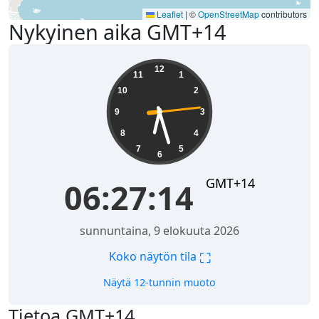
Leaflet
|
©
OpenStreetMap
contributors
Nykyinen aika GMT+14
06:27:15
12
11
1
10
2
9
3
8
4
7
5
6
GMT+14
06:27:15
sunnuntaina, 9 elokuuta 2026
⛶
Koko näytön tila
Näytä 12-tunnin muoto
Tietoa GMT+14