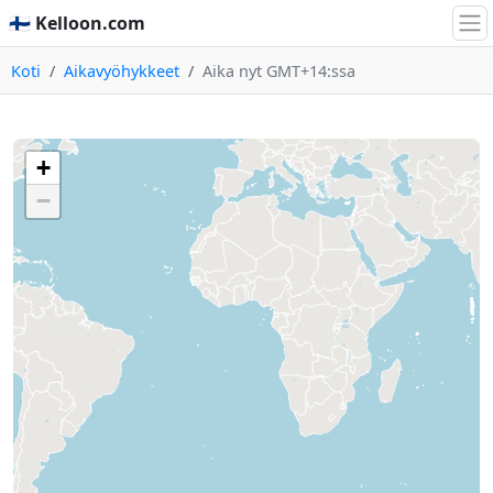
🇫🇮 Kelloon.com
Koti
Aikavyöhykkeet
Aika nyt GMT+14:ssa
+
−