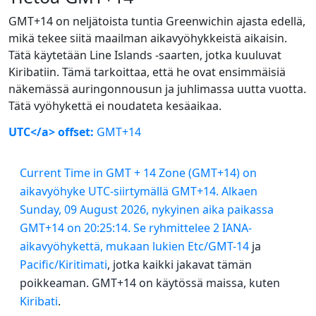
GMT+14 on neljätoista tuntia Greenwichin ajasta edellä,
mikä tekee siitä maailman aikavyöhykkeistä aikaisin.
Tätä käytetään Line Islands -saarten, jotka kuuluvat
Kiribatiin. Tämä tarkoittaa, että he ovat ensimmäisiä
näkemässä auringonnousun ja juhlimassa uutta vuotta.
Tätä vyöhykettä ei noudateta kesäaikaa.
UTC</a> offset:
GMT+14
Current Time in GMT + 14 Zone (GMT+14) on
aikavyöhyke UTC-siirtymällä GMT+14. Alkaen
Sunday, 09 August 2026, nykyinen aika paikassa
GMT+14 on 20:25:14. Se ryhmittelee 2 IANA-
aikavyöhykettä, mukaan lukien
Etc/GMT-14
ja
Pacific/Kiritimati
, jotka kaikki jakavat tämän
poikkeaman. GMT+14 on käytössä maissa, kuten
Kiribati
.