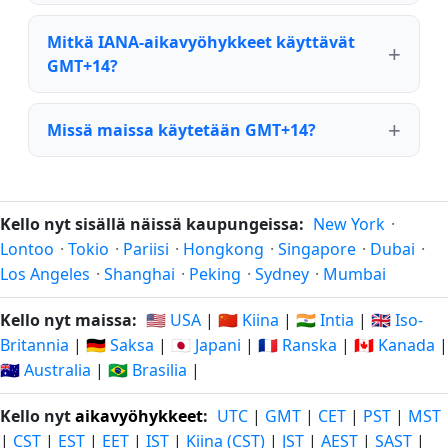
Mitkä IANA-aikavyöhykkeet käyttävät
GMT+14?
Missä maissa käytetään GMT+14?
Kello nyt sisällä näissä kaupungeissa:
New York
·
Lontoo
·
Tokio
·
Pariisi
·
Hongkong
·
Singapore
·
Dubai
·
Los Angeles
·
Shanghai
·
Peking
·
Sydney
·
Mumbai
Kello nyt maissa:
🇺🇸 USA
|
🇨🇳 Kiina
|
🇮🇳 Intia
|
🇬🇧 Iso-
Britannia
|
🇩🇪 Saksa
|
🇯🇵 Japani
|
🇫🇷 Ranska
|
🇨🇦 Kanada
|
🇦🇺 Australia
|
🇧🇷 Brasilia
|
Kello nyt
aikavyöhykkeet
:
UTC
|
GMT
|
CET
|
PST
|
MST
|
CST
|
EST
|
EET
|
IST
|
Kiina (CST)
|
JST
|
AEST
|
SAST
|