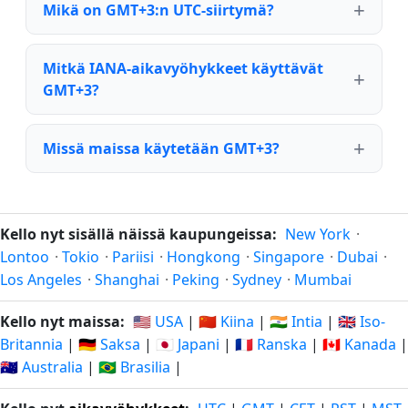
Mikä on GMT+3:n UTC-siirtymä?
Mitkä IANA-aikavyöhykkeet käyttävät
GMT+3?
Missä maissa käytetään GMT+3?
Kello nyt sisällä näissä kaupungeissa:
New York
·
Lontoo
·
Tokio
·
Pariisi
·
Hongkong
·
Singapore
·
Dubai
·
Los Angeles
·
Shanghai
·
Peking
·
Sydney
·
Mumbai
Kello nyt maissa:
🇺🇸 USA
|
🇨🇳 Kiina
|
🇮🇳 Intia
|
🇬🇧 Iso-
Britannia
|
🇩🇪 Saksa
|
🇯🇵 Japani
|
🇫🇷 Ranska
|
🇨🇦 Kanada
|
🇦🇺 Australia
|
🇧🇷 Brasilia
|