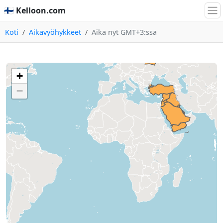
🇫🇮 Kelloon.com
Koti
Aikavyöhykkeet
Aika nyt GMT+3:ssa
+
−