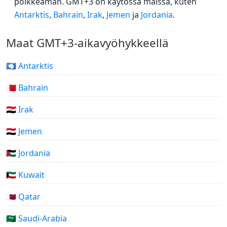
poikkeaman. GMT+3 on käytössä maissa, kuten
Antarktis
,
Bahrain
,
Irak
,
Jemen
ja
Jordania
.
Maat GMT+3-aikavyöhykkeellä
🇦🇶 Antarktis
🇧🇭 Bahrain
🇮🇶 Irak
🇾🇪 Jemen
🇯🇴 Jordania
🇰🇼 Kuwait
🇶🇦 Qatar
🇸🇦 Saudi-Arabia