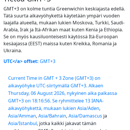
GMT+3 on kolme tuntia Greenwichin keskiajasta edellä.
Tätä suurta aikavyöhykettä käytetään ympäri vuoden
laajalla alueella, mukaan lukien Moskova, Turkki, Saudi-
Arabia, Irak ja Itä-Afrikan maat kuten Kenia ja Ethiopia.
Se on myös kausiluonteisesti käytössä Itä-Euroopan
kesäajassa (EEST) maissa kuten Kreikka, Romania ja
Ukraina.
UTC</a> offset:
GMT+3
Current Time in GMT + 3 Zone (GMT+3) on
aikavyöhyke UTC-siirtymällä GMT+3. Alkaen
Thursday, 06 August 2026, nykyinen aika paikassa
GMT+3 on 18:16:56. Se ryhmittelee 13 IANA-
aikavyöhykettä, mukaan lukien
Asia/Aden
,
Asia/Amman
,
Asia/Bahrain
,
Asia/Damascus
ja
Asia/Istanbul
, jotka kaikki jakavat tämän