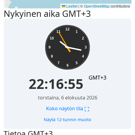
Leaflet
|
©
OpenStreetMap
contributors
Nykyinen aika GMT+3
22:16:55
12
11
1
10
2
9
3
8
4
7
5
6
GMT+3
22:16:55
torstaina, 6 elokuuta 2026
⛶
Koko näytön tila
Näytä 12-tunnin muoto
Tietoa GMT+3