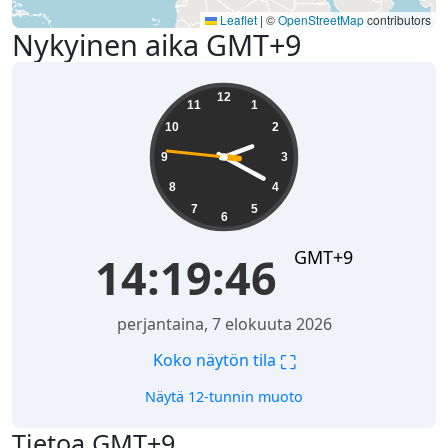
Leaflet
|
©
OpenStreetMap
contributors
Nykyinen aika GMT+9
14:19:46
12
11
1
10
2
9
3
8
4
7
5
6
GMT+9
14:19:46
perjantaina, 7 elokuuta 2026
⛶
Koko näytön tila
Näytä 12-tunnin muoto
Tietoa GMT+9