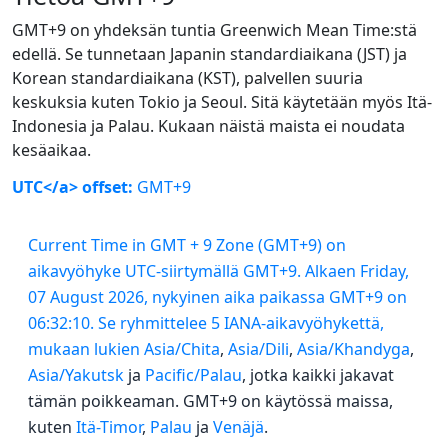
GMT+9 on yhdeksän tuntia Greenwich Mean Time:stä
edellä. Se tunnetaan Japanin standardiaikana (JST) ja
Korean standardiaikana (KST), palvellen suuria
keskuksia kuten Tokio ja Seoul. Sitä käytetään myös Itä-
Indonesia ja Palau. Kukaan näistä maista ei noudata
kesäaikaa.
UTC</a> offset:
GMT+9
Current Time in GMT + 9 Zone (GMT+9) on
aikavyöhyke UTC-siirtymällä GMT+9. Alkaen Friday,
07 August 2026, nykyinen aika paikassa GMT+9 on
06:32:10. Se ryhmittelee 5 IANA-aikavyöhykettä,
mukaan lukien
Asia/Chita
,
Asia/Dili
,
Asia/Khandyga
,
Asia/Yakutsk
ja
Pacific/Palau
, jotka kaikki jakavat
tämän poikkeaman. GMT+9 on käytössä maissa,
kuten
Itä-Timor
,
Palau
ja
Venäjä
.