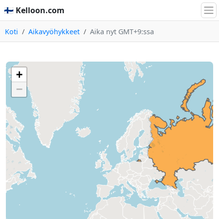
🇫🇮 Kelloon.com
Koti
Aikavyöhykkeet
Aika nyt GMT+9:ssa
+
−