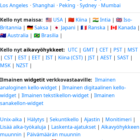
Los Angeles
·
Shanghai
·
Peking
·
Sydney
·
Mumbai
Kello nyt maissa:
🇺🇸 USA
|
🇨🇳 Kiina
|
🇮🇳 Intia
|
🇬🇧 Iso-
Britannia
|
🇩🇪 Saksa
|
🇯🇵 Japani
|
🇫🇷 Ranska
|
🇨🇦 Kanada
|
🇦🇺 Australia
|
🇧🇷 Brasilia
|
Kello nyt
aikavyöhykkeet
:
UTC
|
GMT
|
CET
|
PST
|
MST
|
CST
|
EST
|
EET
|
IST
|
Kiina (CST)
|
JST
|
AEST
|
SAST
|
MSK
|
NZST
|
Ilmainen
widgetit
verkkovastaaville:
Ilmainen
analoginen kello-widget
|
Ilmainen digitaalinen kello-
widget
|
Ilmainen tekstikellon-widget
|
Ilmainen
sanakellon-widget
Unix-aika
|
Hälytys
|
Sekuntikello
|
Ajastin
|
Monitimeri
|
Lisää aika-työkaluja
|
Laskenta-ajatukset
|
Aikavyöhykkeen
muunnin
|
Päivämäärän muunnin