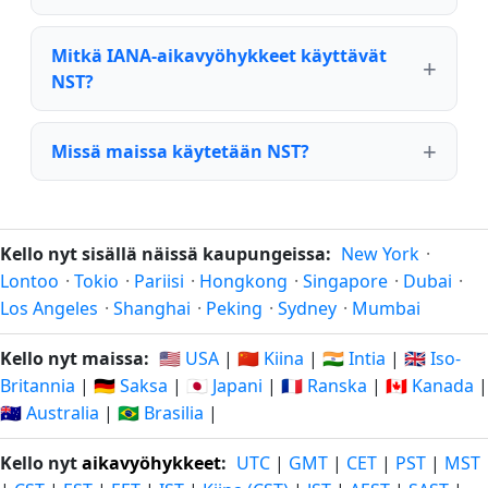
Mitkä IANA-aikavyöhykkeet käyttävät
NST?
Missä maissa käytetään NST?
Kello nyt sisällä näissä kaupungeissa:
New York
·
Lontoo
·
Tokio
·
Pariisi
·
Hongkong
·
Singapore
·
Dubai
·
Los Angeles
·
Shanghai
·
Peking
·
Sydney
·
Mumbai
Kello nyt maissa:
🇺🇸 USA
|
🇨🇳 Kiina
|
🇮🇳 Intia
|
🇬🇧 Iso-
Britannia
|
🇩🇪 Saksa
|
🇯🇵 Japani
|
🇫🇷 Ranska
|
🇨🇦 Kanada
|
🇦🇺 Australia
|
🇧🇷 Brasilia
|
Kello nyt
aikavyöhykkeet
:
UTC
|
GMT
|
CET
|
PST
|
MST