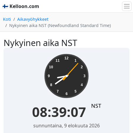
🇫🇮 Kelloon.com
Koti
Aikavyöhykkeet
Nykyinen aika NST (Newfoundland Standard Time)
Nykyinen aika NST
08:39:07
12
11
1
10
2
9
3
8
4
7
5
6
NST
08:39:07
sunnuntaina, 9 elokuuta 2026