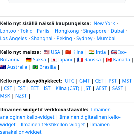
Kello nyt sisällä näissä kaupungeissa:
New York
·
Lontoo
·
Tokio
·
Pariisi
·
Hongkong
·
Singapore
·
Dubai
·
Los Angeles
·
Shanghai
·
Peking
·
Sydney
·
Mumbai
Kello nyt maissa:
🇺🇸 USA
|
🇨🇳 Kiina
|
🇮🇳 Intia
|
🇬🇧 Iso-
Britannia
|
🇩🇪 Saksa
|
🇯🇵 Japani
|
🇫🇷 Ranska
|
🇨🇦 Kanada
|
🇦🇺 Australia
|
🇧🇷 Brasilia
|
Kello nyt
aikavyöhykkeet
:
UTC
|
GMT
|
CET
|
PST
|
MST
|
CST
|
EST
|
EET
|
IST
|
Kiina (CST)
|
JST
|
AEST
|
SAST
|
MSK
|
NZST
|
Ilmainen
widgetit
verkkovastaaville:
Ilmainen
analoginen kello-widget
|
Ilmainen digitaalinen kello-
widget
|
Ilmainen tekstikellon-widget
|
Ilmainen
sanakellon-widget