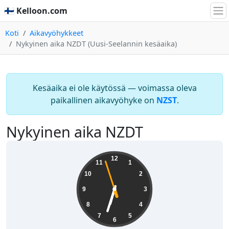
🇫🇮 Kelloon.com
Koti
Aikavyöhykkeet
Nykyinen aika NZDT (Uusi-Seelannin kesäaika)
Kesäaika ei ole käytössä — voimassa oleva
paikallinen aikavyöhyke on
NZST
.
Nykyinen aika NZDT
18:32:57
12
11
1
10
2
9
3
8
4
7
5
6