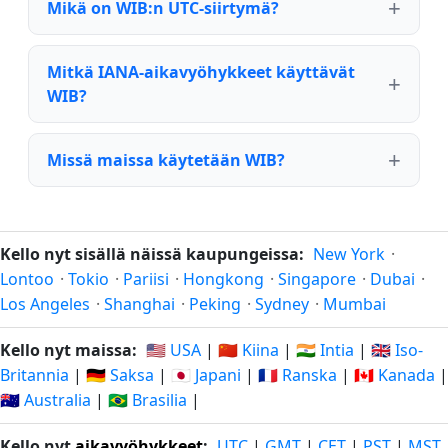
Mikä on WIB:n UTC-siirtymä?
Mitkä IANA-aikavyöhykkeet käyttävät
WIB?
Missä maissa käytetään WIB?
Kello nyt sisällä näissä kaupungeissa:
New York
·
Lontoo
·
Tokio
·
Pariisi
·
Hongkong
·
Singapore
·
Dubai
·
Los Angeles
·
Shanghai
·
Peking
·
Sydney
·
Mumbai
Kello nyt maissa:
🇺🇸 USA
|
🇨🇳 Kiina
|
🇮🇳 Intia
|
🇬🇧 Iso-
Britannia
|
🇩🇪 Saksa
|
🇯🇵 Japani
|
🇫🇷 Ranska
|
🇨🇦 Kanada
|
🇦🇺 Australia
|
🇧🇷 Brasilia
|
Kello nyt
aikavyöhykkeet
:
UTC
|
GMT
|
CET
|
PST
|
MST