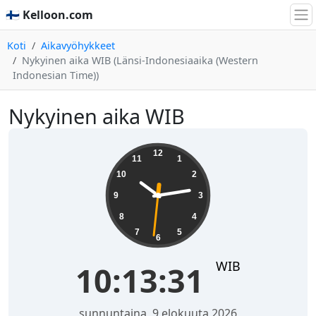
🇫🇮 Kelloon.com
Koti
Aikavyöhykkeet
Nykyinen aika WIB (Länsi-Indonesiaaika (Western
Indonesian Time))
Nykyinen aika WIB
10:13:32
12
11
1
10
2
9
3
8
4
7
5
6
WIB
10:13:32
sunnuntaina, 9 elokuuta 2026