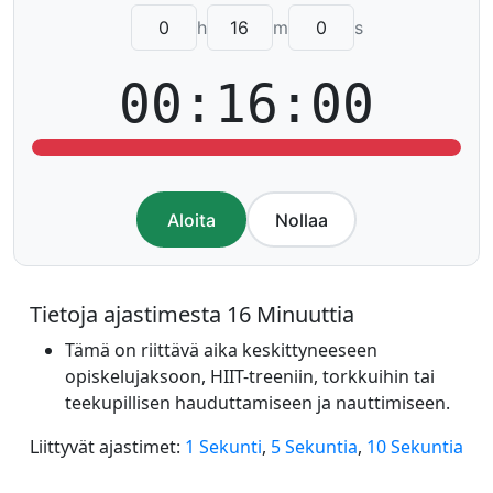
h
m
s
00:16:00
Aloita
Nollaa
Tietoja ajastimesta 16 Minuuttia
Tämä on riittävä aika keskittyneeseen
opiskelujaksoon, HIIT-treeniin, torkkuihin tai
teekupillisen hauduttamiseen ja nauttimiseen.
Liittyvät ajastimet:
1 Sekunti
,
5 Sekuntia
,
10 Sekuntia