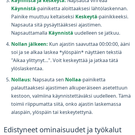
Käynnistä ja keskeytä:
Napsauta vihreää
Käynnistä
-painiketta aloittaaksesi lähtölaskennan.
Painike muuttuu keltaiseksi
Keskeytä
-painikkeeksi.
Napsauta sitä pysäyttääksesi ajastimen.
Napsauttamalla
Käynnistä
uudelleen se jatkuu.
Nollan jälkeen:
Kun ajastin saavuttaa 00:00:00, ääni
soi ja se alkaa laskea *ylöspäin* näyttäen tekstiä
"Aikaa ylittynyt...". Voit keskeyttää ja jatkaa tätä
ylöslaskentaa.
Nollaus:
Napsauta sen
Nollaa
-painiketta
palauttaaksesi ajastimen alkuperäiseen asetettuun
kestoon, valmiina käynnistettäväksi uudelleen. Tämä
toimii riippumatta siitä, onko ajastin laskemassa
alaspäin, ylöspäin tai keskeytettynä.
Edistyneet ominaisuudet ja työkalut