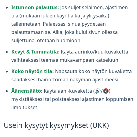
Istunnon palautus:
Jos suljet selaimen, ajastimen
tila (mukaan lukien käyntiaika ja ylitysaika)
tallennetaan. Palaessasi sinua pyydetään
palauttamaan se. Aika, joka kului sivun ollessa
suljettuna, otetaan huomioon.
Kevyt & Tummatila:
Käytä aurinko/kuu-kuvaketta
vaihtaaksesi teemaa mukavampaan katseluun.
Koko näytön tila:
Napsauta koko näytön kuvaketta
saadaksesi häiriöttömän näkymän ajastimeesi.
Äänensäätö:
Käytä ääni-kuvaketta (🔊/🔇)
mykistääksesi tai poistaaksesi ajastimen loppumisen
ilmoitukset.
Usein kysytyt kysymykset (UKK)