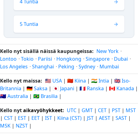
4 Tuntia
5 Tuntia
Kello nyt sisällä näissä kaupungeissa:
New York
·
Lontoo
·
Tokio
·
Pariisi
·
Hongkong
·
Singapore
·
Dubai
·
Los Angeles
·
Shanghai
·
Peking
·
Sydney
·
Mumbai
Kello nyt maissa:
🇺🇸 USA
|
🇨🇳 Kiina
|
🇮🇳 Intia
|
🇬🇧 Iso-
Britannia
|
🇩🇪 Saksa
|
🇯🇵 Japani
|
🇫🇷 Ranska
|
🇨🇦 Kanada
|
🇦🇺 Australia
|
🇧🇷 Brasilia
|
Kello nyt
aikavyöhykkeet
:
UTC
|
GMT
|
CET
|
PST
|
MST
|
CST
|
EST
|
EET
|
IST
|
Kiina (CST)
|
JST
|
AEST
|
SAST
|
MSK
|
NZST
|