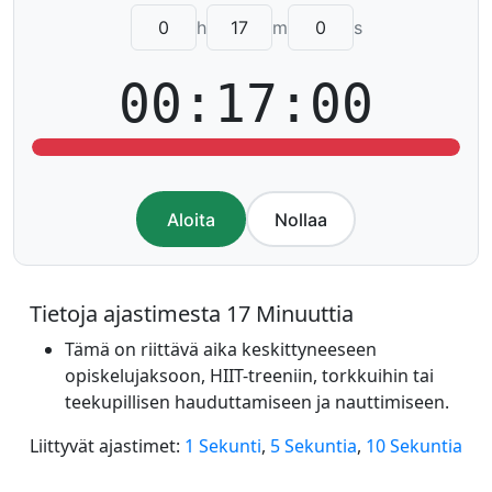
h
m
s
00:17:00
Aloita
Nollaa
Tietoja ajastimesta 17 Minuuttia
Tämä on riittävä aika keskittyneeseen
opiskelujaksoon, HIIT-treeniin, torkkuihin tai
teekupillisen hauduttamiseen ja nauttimiseen.
Liittyvät ajastimet:
1 Sekunti
,
5 Sekuntia
,
10 Sekuntia