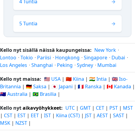
4 Tuntia
5 Tuntia
Kello nyt sisällä näissä kaupungeissa:
New York
·
Lontoo
·
Tokio
·
Pariisi
·
Hongkong
·
Singapore
·
Dubai
·
Los Angeles
·
Shanghai
·
Peking
·
Sydney
·
Mumbai
Kello nyt maissa:
🇺🇸 USA
|
🇨🇳 Kiina
|
🇮🇳 Intia
|
🇬🇧 Iso-
Britannia
|
🇩🇪 Saksa
|
🇯🇵 Japani
|
🇫🇷 Ranska
|
🇨🇦 Kanada
|
🇦🇺 Australia
|
🇧🇷 Brasilia
|
Kello nyt
aikavyöhykkeet
:
UTC
|
GMT
|
CET
|
PST
|
MST
|
CST
|
EST
|
EET
|
IST
|
Kiina (CST)
|
JST
|
AEST
|
SAST
|
MSK
|
NZST
|