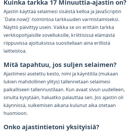
Kuinka tarkka 17 Minuuttia-ajastin on?
Ajastin käyttää selaimesi sisäistä kelloa ja JavaScriptin
`Date.now()`-toimintoa tarkkuuden varmistamiseksi.
Näyttö päivittyy usein. Vaikka se on erittäin tarkka
verkkopohjaisille sovelluksille, kriittisissä elämästä
riippuvissa ajoituksissa suositellaan aina erillistä
laitteistoa.
Mitä tapahtuu, jos suljen selaimen?
Ajastimesi asetettu kesto, nimi ja käyntitila (mukaan
lukien mahdollinen ylitys) tallennetaan selaimesi
paikalliseen tallennustilaan. Kun avaat sivun uudelleen,
sinulta kysytään, haluatko palauttaa sen. Jos ajastin oli
käynnissä, sulkemisen aikana kulunut aika otetaan
huomioon.
Onko ajastintietoni yksityisiä?