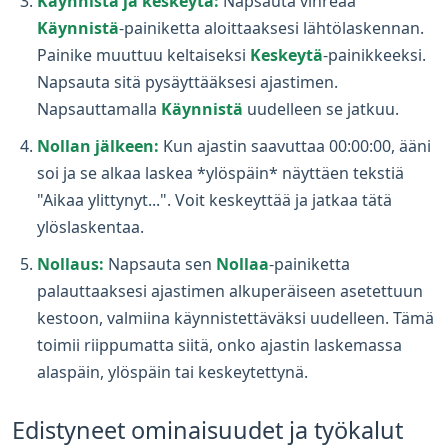
Käynnistä ja keskeytä:
Napsauta vihreää
Käynnistä
-painiketta aloittaaksesi lähtölaskennan.
Painike muuttuu keltaiseksi
Keskeytä
-painikkeeksi.
Napsauta sitä pysäyttääksesi ajastimen.
Napsauttamalla
Käynnistä
uudelleen se jatkuu.
Nollan jälkeen:
Kun ajastin saavuttaa 00:00:00, ääni
soi ja se alkaa laskea *ylöspäin* näyttäen tekstiä
"Aikaa ylittynyt...". Voit keskeyttää ja jatkaa tätä
ylöslaskentaa.
Nollaus:
Napsauta sen
Nollaa
-painiketta
palauttaaksesi ajastimen alkuperäiseen asetettuun
kestoon, valmiina käynnistettäväksi uudelleen. Tämä
toimii riippumatta siitä, onko ajastin laskemassa
alaspäin, ylöspäin tai keskeytettynä.
Edistyneet ominaisuudet ja työkalut