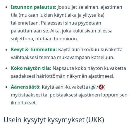
Istunnon palautus:
Jos suljet selaimen, ajastimen
tila (mukaan lukien käyntiaika ja ylitysaika)
tallennetaan. Palaessasi sinua pyydetään
palauttamaan se. Aika, joka kului sivun ollessa
suljettuna, otetaan huomioon.
Kevyt & Tummatila:
Käytä aurinko/kuu-kuvaketta
vaihtaaksesi teemaa mukavampaan katseluun.
Koko näytön tila:
Napsauta koko näytön kuvaketta
saadaksesi häiriöttömän näkymän ajastimeesi.
Äänensäätö:
Käytä ääni-kuvaketta (🔊/🔇)
mykistääksesi tai poistaaksesi ajastimen loppumisen
ilmoitukset.
Usein kysytyt kysymykset (UKK)