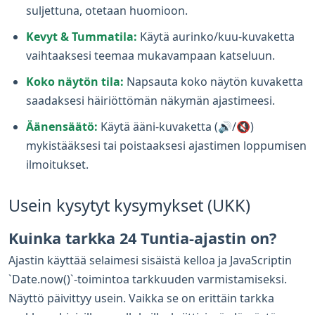
suljettuna, otetaan huomioon.
Kevyt & Tummatila:
Käytä aurinko/kuu-kuvaketta
vaihtaaksesi teemaa mukavampaan katseluun.
Koko näytön tila:
Napsauta koko näytön kuvaketta
saadaksesi häiriöttömän näkymän ajastimeesi.
Äänensäätö:
Käytä ääni-kuvaketta (🔊/🔇)
mykistääksesi tai poistaaksesi ajastimen loppumisen
ilmoitukset.
Usein kysytyt kysymykset (UKK)
Kuinka tarkka 24 Tuntia-ajastin on?
Ajastin käyttää selaimesi sisäistä kelloa ja JavaScriptin
`Date.now()`-toimintoa tarkkuuden varmistamiseksi.
Näyttö päivittyy usein. Vaikka se on erittäin tarkka