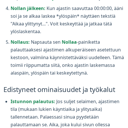
Nollan jälkeen:
Kun ajastin saavuttaa 00:00:00, ääni
soi ja se alkaa laskea *ylöspäin* näyttäen tekstiä
"Aikaa ylittynyt...". Voit keskeyttää ja jatkaa tätä
ylöslaskentaa.
Nollaus:
Napsauta sen
Nollaa
-painiketta
palauttaaksesi ajastimen alkuperäiseen asetettuun
kestoon, valmiina käynnistettäväksi uudelleen. Tämä
toimii riippumatta siitä, onko ajastin laskemassa
alaspäin, ylöspäin tai keskeytettynä.
Edistyneet ominaisuudet ja työkalut
Istunnon palautus:
Jos suljet selaimen, ajastimen
tila (mukaan lukien käyntiaika ja ylitysaika)
tallennetaan. Palaessasi sinua pyydetään
palauttamaan se. Aika, joka kului sivun ollessa