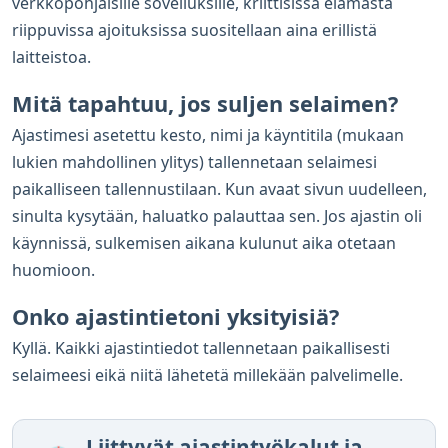
verkkopohjaisille sovelluksille, kriittisissä elämästä
riippuvissa ajoituksissa suositellaan aina erillistä
laitteistoa.
Mitä tapahtuu, jos suljen selaimen?
Ajastimesi asetettu kesto, nimi ja käyntitila (mukaan
lukien mahdollinen ylitys) tallennetaan selaimesi
paikalliseen tallennustilaan. Kun avaat sivun uudelleen,
sinulta kysytään, haluatko palauttaa sen. Jos ajastin oli
käynnissä, sulkemisen aikana kulunut aika otetaan
huomioon.
Onko ajastintietoni yksityisiä?
Kyllä. Kaikki ajastintiedot tallennetaan paikallisesti
selaimeesi eikä niitä lähetetä millekään palvelimelle.
Liittyvät ajastintyökalut ja