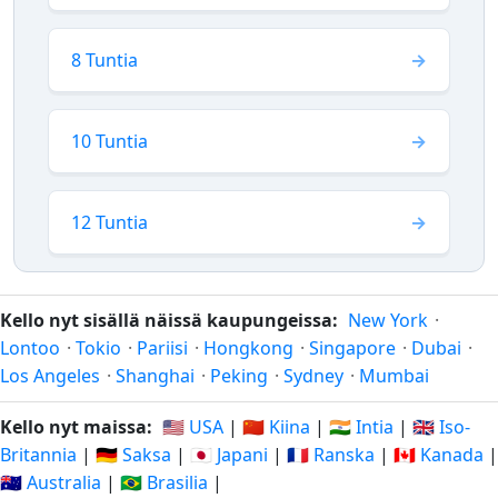
8 Tuntia
10 Tuntia
12 Tuntia
Kello nyt sisällä näissä kaupungeissa:
New York
·
Lontoo
·
Tokio
·
Pariisi
·
Hongkong
·
Singapore
·
Dubai
·
Los Angeles
·
Shanghai
·
Peking
·
Sydney
·
Mumbai
Kello nyt maissa:
🇺🇸 USA
|
🇨🇳 Kiina
|
🇮🇳 Intia
|
🇬🇧 Iso-
Britannia
|
🇩🇪 Saksa
|
🇯🇵 Japani
|
🇫🇷 Ranska
|
🇨🇦 Kanada
|
🇦🇺 Australia
|
🇧🇷 Brasilia
|